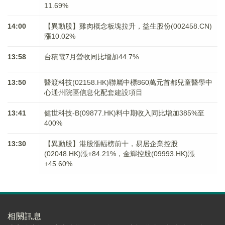
11.69%
14:00
【異動股】雞肉概念板塊拉升，益生股份(002458.CN)
漲10.02%
13:58
台積電7月營收同比增加44.7%
13:50
醫渡科技(02158.HK)聯屬中標860萬元首都兒童醫學中
心通州院區信息化配套建設項目
13:41
健世科技-B(09877.HK)料中期收入同比增加385%至
400%
13:30
【異動股】港股漲幅榜前十，易居企業控股
(02048.HK)漲+84.21%，金輝控股(09993.HK)漲
+45.60%
相關訊息