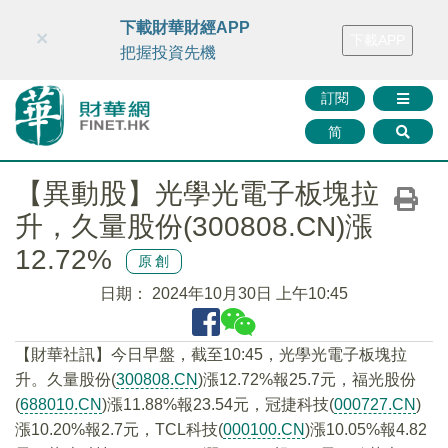
財華智庫網
FINTV
FINMETA
財華證券
媒體矩陣
下載財華財經APP
×
下載APP
智庫沙龍
聯絡我們
把握投資先機
訂閱
简
【異動股】光學光電子板塊拉
升，久量股份(300808.CN)漲
12.72%
原創
日期：
2024年10月30日 上午10:45
【財華社訊】今日早盤，截至10:45，光學光電子板塊拉
升。久量股份(
300808.CN
)漲12.72%報25.7元，福光股份
(
688010.CN
)漲11.88%報23.54元，冠捷科技(
000727.CN
)
漲10.20%報2.7元，TCL科技(
000100.CN
)漲10.05%報4.82