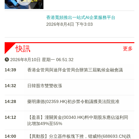
香港寬頻推出一站式AI企業服務平台
2026年8月4日 下午3:03
快訊
更多
2026年8月10日 星期一 06:51:32
14:39
香港金管局與迪拜金管局合辦第三屆氣候金融會議
14:32
日韓股市雙雙收漲
14:28
藥明康德(02359.HK)初步禁令動議獲美法院批准
14:12
【盈喜】潼關黃金(00340.HK)料中期股东應佔溢利同
比增加49%至55%
14:00
【異動股】分立器件板塊下挫，锴威特(688693.CN)跌