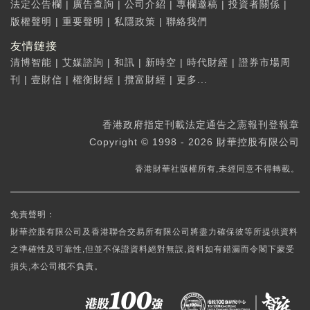
法定公告欄
|
廣告查詢
|
公司介紹
|
專欄邀稿
|
投資者關係
|
版權聲明
|
重要聲明
|
私隱政策
|
聯絡我們
友情鏈接
清博智能
|
艾媒諮詢
|
和訊
|
新時空
|
時代財經
|
證券市場周
刊
|
壹財信
|
權衡財經
|
攬富財經
|
更多...
香港政府指定刊載法定通告之憲報刊登報章
Copyright © 1998 - 2026 財華控股有限公司
香港財華社版權所有,未經同意不得轉載。
免責聲明：
財華控股有限公司及香港聯合交易所有限公司將盡力確保彼等所提供資料
之準確性及可靠性,但並不保證資料絕對無誤,資料如有錯漏而令閣下蒙受
損失,本公司概不負責。