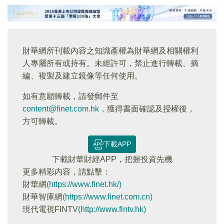
財華網所刊載內容之知識產權為財華網及相關權利
人專屬所有或持有。未經許可，禁止進行轉載、摘
編、複製及建立鏡像等任何使用。
如有意願轉載，請發郵件至
content@finet.com.hk
，獲得書面確認及授權後，
方可轉載。
下載APP
下載財華財經APP，把握投資先機
更多精彩内容，請點擊：
財華網
(https://www.finet.hk/)
財華智庫網
(https://www.finet.com.cn)
現代電視FINTV
(http://www.fintv.hk)