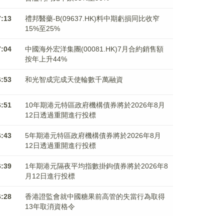
7:13
禮邦醫藥-B(09637.HK)料中期虧損同比收窄
15%至25%
7:04
中國海外宏洋集團(00081.HK)7月合約銷售額
按年上升44%
6:53
和光智成完成天使輪數千萬融資
6:51
10年期港元特區政府機構債券將於2026年8月
12日透過重開進行投標
6:43
5年期港元特區政府機構債券將於2026年8月
12日透過重開進行投標
6:39
1年期港元隔夜平均指數掛鉤債券將於2026年8
月12日進行投標
6:28
香港證監會就中國糖果前高管的失當行為取得
13年取消資格令