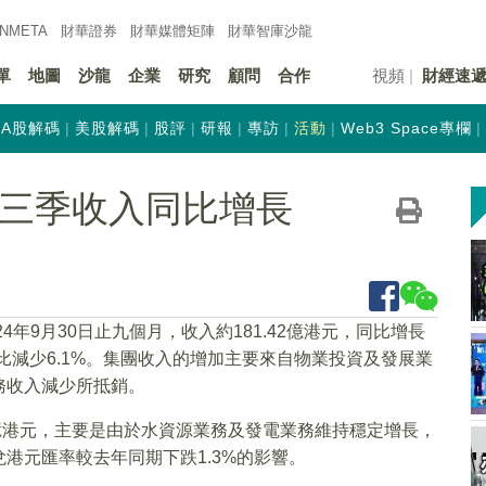
INMETA
財華證券
財華
媒體矩陣
財華
智庫沙龍
單
地圖
沙龍
企業
研究
顧問
合作
視頻
財經速
A股解碼
美股解碼
股評
研報
專訪
活動
Web3 Space專欄
K)首三季收入同比增長
24年9月30日止九個月，收入約181.42億港元，同比增長
，同比減少6.1%。集團收入的增加主要來自物業投資及發展業
務收入減少所抵銷。
67億港元，主要是由於水資源業務及發電業務維持穩定增長，
港元匯率較去年同期下跌1.3%的影響。