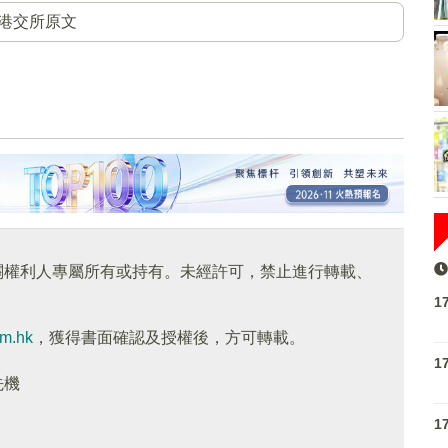
港交所原文
關權利人專屬所有或持有。未經許可，禁止進行轉載、
1
om.hk
，獲得書面確認及授權後，方可轉載。
1
先機
1