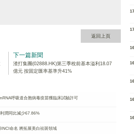
1
1
返回上頁
1
下一篇新聞
1
道
渣打集團(02888.HK)第三季稅前基本溢利18.07
億元 按固定匯率基準升41%
1
8% mRNA呼吸道合胞病毒疫苗獲臨床試驗許可
1
淨利潤同比減少67.86%
1
9獲得INCI命名 將拓展美白祛斑領域