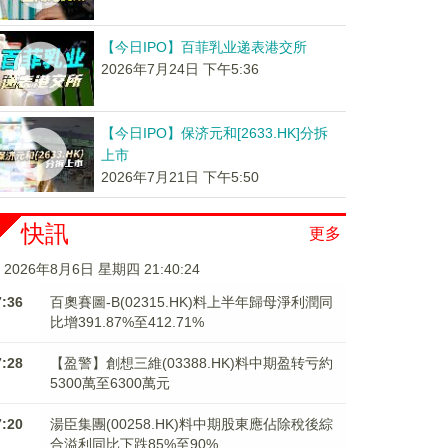
【今日IPO】百菲乳业递表港交所
2026年7月24日 下午5:36
【今日IPO】保济元和[2633.HK]分拆
上市
2026年7月21日 下午5:50
快訊
更多
2026年8月6日 星期四 21:40:24
7:36
百奧賽圖-B(02315.HK)料上半年歸母淨利潤同
比增391.87%至412.71%
7:28
【盈警】創想三維(03388.HK)料中期盈转亏約
5300萬至6300萬元
7:20
湯臣集團(00258.HK)料中期股東應佔除稅後綜
合溢利同比下跌85%至90%