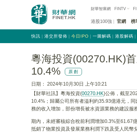
財華智庫網
FINTV
F
港股100強
官網
榜
快訊
港交所發佈
今日IPO
一圖解碼
港股解碼
粵海投資(00270.H
10.4%
原創
日期：
2024年10月30日 上午10:21
【財華社訊】粵海投資(
00270.HK
)公佈，截至20
10.4%；歸屬公司所有者溢利約35.93億港元
務的收入增加，部份增長被水資源業務的建設服
期內，未經審核綜合稅前利潤增加0.3%至61.
抵銷了物業投資及發展業務利潤下跌及受人民幣兌