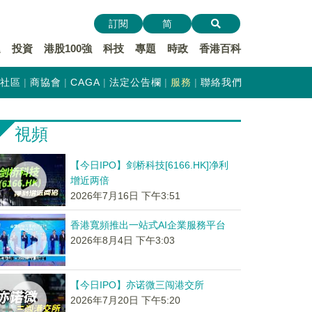
訂閱
简
遞
投資
港股100強
科技
專題
時政
香港百科
社區
商協會
CAGA
法定公告欄
服務
聯絡我們
視頻
【今日IPO】剑桥科技[6166.HK]净利
增近两倍
2026年7月16日 下午3:51
香港寬頻推出一站式AI企業服務平台
2026年8月4日 下午3:03
【今日IPO】亦诺微三闯港交所
2026年7月20日 下午5:20