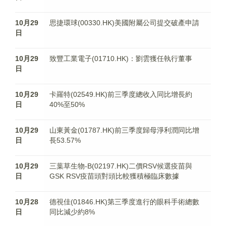
10月29
思捷環球(00330.HK)美國附屬公司提交破產申請
日
10月29
致豐工業電子(01710.HK)：劉雲獲任執行董事
日
10月29
卡羅特(02549.HK)前三季度總收入同比增長約
日
40%至50%
10月29
山東黃金(01787.HK)前三季度歸母淨利潤同比增
日
長53.57%
10月29
三葉草生物-B(02197.HK)二價RSV候選疫苗與
日
GSK RSV疫苗頭對頭比較獲積極臨床數據
10月28
德視佳(01846.HK)第三季度進行的眼科手術總數
日
同比減少約8%