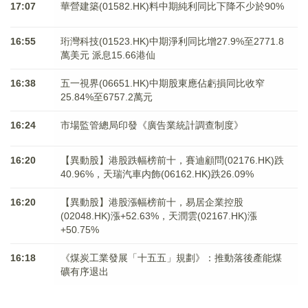
17:07
華營建築(01582.HK)料中期純利同比下降不少於90%
16:55
珩灣科技(01523.HK)中期淨利同比增27.9%至2771.8
萬美元 派息15.66港仙
16:38
五一視界(06651.HK)中期股東應佔虧損同比收窄
25.84%至6757.2萬元
16:24
市場監管總局印發《廣告業統計調查制度》
16:20
【異動股】港股跌幅榜前十，賽迪顧問(02176.HK)跌
40.96%，天瑞汽車内飾(06162.HK)跌26.09%
16:20
【異動股】港股漲幅榜前十，易居企業控股
(02048.HK)漲+52.63%，天潤雲(02167.HK)漲
+50.75%
16:18
《煤炭工業發展「十五五」規劃》：推動落後產能煤
礦有序退出