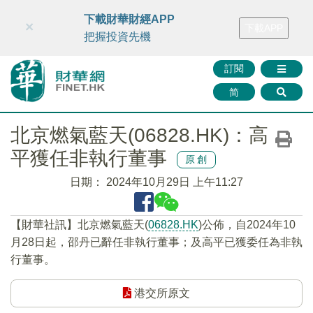
財華智庫網
FINTV
FINMETA
財華證券
媒體矩陣
下載財華財經APP
×
下載APP
智庫沙龍
聯絡我們
把握投資先機
訂閱
简
北京燃氣藍天(06828.HK)：高
平獲任非執行董事
原創
日期：
2024年10月29日 上午11:27
【財華社訊】北京燃氣藍天(
06828.HK
)公佈，自2024年10
月28日起，邵丹已辭任非執行董事；及高平已獲委任為非執
行董事。
港交所原文