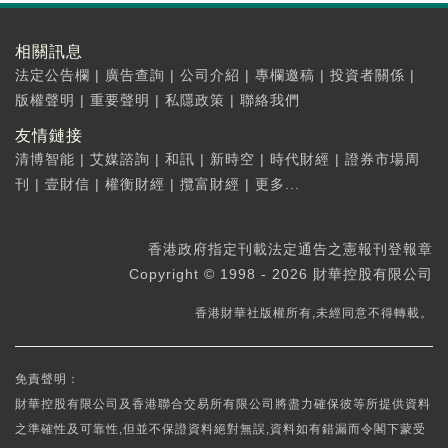
相關訊息
法定公告欄
|
廣告查詢
|
公司介紹
|
專欄邀稿
|
投資者關係
|
版權聲明
|
重要聲明
|
私隱政策
|
聯絡我們
友情鏈接
清博智能
|
艾媒諮詢
|
和訊
|
新時空
|
時代財經
|
證券市場周
刊
|
壹財信
|
權衡財經
|
攬富財經
|
更多...
香港政府指定刊載法定通告之憲報刊登報章
Copyright © 1998 - 2026 財華控股有限公司
香港財華社版權所有,未經同意不得轉載。
免責聲明：
財華控股有限公司及香港聯合交易所有限公司將盡力確保彼等所提供資料
之準確性及可靠性,但並不保證資料絕對無誤,資料如有錯漏而令閣下蒙受