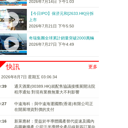
2026年7月14日 下午1:03
【今日IPO】保济元和[2633.HK]分拆
上市
2026年7月21日 下午5:50
奇瑞集團全球累計銷量突破2000萬輛
2026年7月27日 下午4:49
快訊
更多
2026年8月7日 星期五 03:06:34
0:39
通天酒業(00389.HK)就配售協議接獲展開法院
程序通知 對現有業務無重大不利影響
0:27
中遠海科：與中遠海運國際(香港)有限公司正
在開展增資對價的支付
0:16
新萊應材：受益於半導體國產替代提速及國內
晶圓廠擴產 公司泛半導體全產品線新簽訂單向