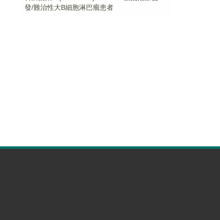
發/難治性大B細胞淋巴瘤患者