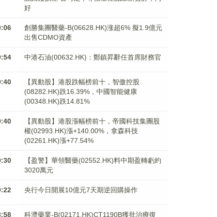
好
0:06
創勝集團醫藥-B(06628.HK)涨超6% 擬1.9億元
出售CDMO資產
9:54
中港石油(00632.HK)：鄭鎮昇辭任首席財務官
9:40
【異動股】港股跌幅榜前十，智傲控股
(08282.HK)跌16.39%，中國智能健康
(00348.HK)跌14.81%
9:40
【異動股】港股漲幅榜前十，帝國科技集團股
權(02993.HK)漲+140.00%，拿森科技
(02261.HK)漲+77.54%
9:30
【盈警】華領醫藥(02552.HK)料中期盈轉虧約
3020萬元
9:22
央行今日開展10億元7天期逆回購操作
8:58
科濟藥業-B(02171.HK)CT1190B獲批治療復