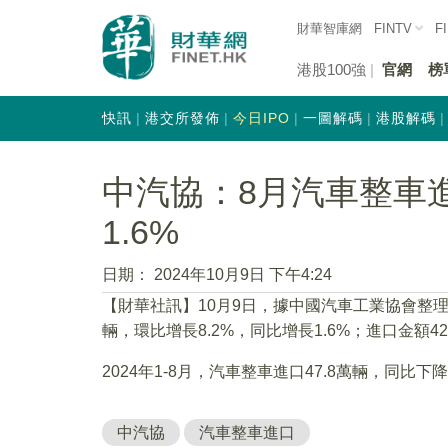
財華智庫網
FINTV
F
港股100強
官網
榜
快訊
港交所發佈
今日IPO
一圖解碼
港股解碼
中汽協：8月汽車整車進
1.6%
日期：
2024年10月9日 下午4:24
【財華社訊】10月9日，據中國汽車工業協會整理的
輛，環比增長8.2%，同比增長1.6%；進口金額42
2024年1-8月，汽車整車進口47.8萬輛，同比下降
中汽協
汽車整車進口