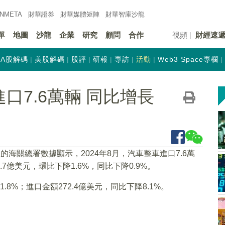
INMETA
財華證券
財華
媒體矩陣
財華
智庫沙龍
單
地圖
沙龍
企業
研究
顧問
合作
視頻
財經速
A股解碼
美股解碼
股評
研報
專訪
活動
Web3 Space專欄
口7.6萬輛 同比增長
海關總署數據顯示，2024年8月，汽車整車進口7.6萬
.7億美元，環比下降1.6%，同比下降0.9%。
1.8%；進口金額272.4億美元，同比下降8.1%。