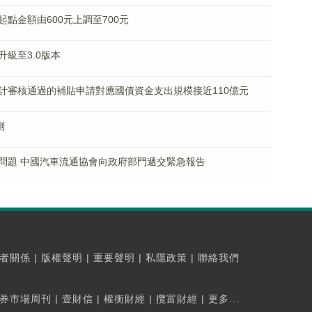
點金額由600元上調至700元
級至3.0版本
計審核通過的補貼申請對應國債資金支出規模接近110億元
測
問題 中國汽車流通協會向政府部門遞交緊急報告
者關係
|
版權聲明
|
重要聲明
|
私隱政策
|
聯絡我們
券市場周刊
|
壹財信
|
權衡財經
|
攬富財經
|
更多...