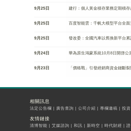
9月25日
建行：個人黃金積存業務定期積存起
9月25日
百度智能雲：千帆大模型平台全面升
9月25日
發改委：全國汽車以舊換新平台累
9月24日
華為原生鴻蒙系統10月8日開啓公
9月23日
「價格戰」引發經銷商資金鏈斷裂
相關訊息
法定公告欄
|
廣告查詢
|
公司介紹
|
專欄邀稿
|
投資
友情鏈接
清博智能
|
艾媒諮詢
|
和訊
|
新時空
|
時代財經
|
證