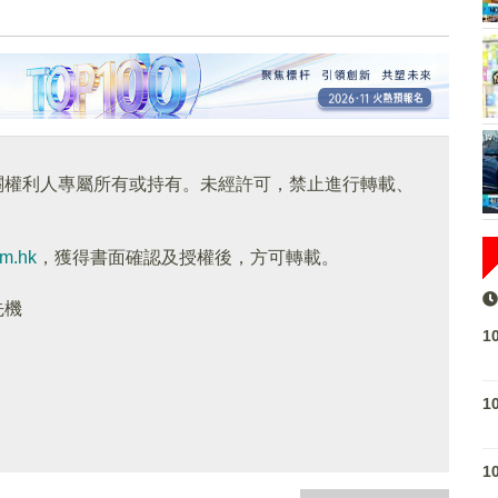
關權利人專屬所有或持有。未經許可，禁止進行轉載、
om.hk
，獲得書面確認及授權後，方可轉載。
先機
1
1
1