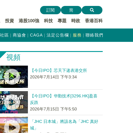
訂閱
简
遞
投資
港股100強
科技
專題
時政
香港百科
社區
商協會
CAGA
法定公告欄
服務
聯絡我們
視頻
【今日IPO】芯天下递表港交所
2026年7月14日 下午3:34
【今日IPO】华勤技术[3296.HK]盈喜
反跌
2026年7月15日 下午5:50
「JHC 日本城」將該名為「JHC 真好
城」