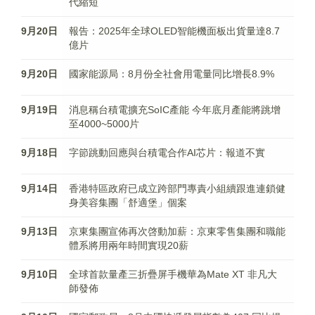
代縮短
9月20日
報告：2025年全球OLED智能機面板出貨量達8.7
億片
9月20日
國家能源局：8月份全社會用電量同比增長8.9%
9月19日
消息稱台積電擴充SoIC產能 今年底月產能將跳增
至4000~5000片
9月18日
字節跳動回應與台積電合作AI芯片：報道不實
9月14日
香港特區政府已成立跨部門專責小組續跟進連鎖健
身美容集團「舒適堡」個案
9月13日
京東集團宣佈再次啓動加薪：京東零售集團和職能
體系將用兩年時間實現20薪
9月10日
全球首款量產三折疊屏手機華為Mate XT 非凡大
師發佈