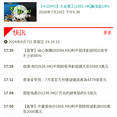
【今日IPO】大金重工[1081.HK]飙涨超19%
2026年7月24日 下午5:36
快訊
更多
2026年8月7日 星期五 19:19:10
17:35
【盈警】綠心集團(00094.HK)料中期淨虧損同比收窄
不少於85%
17:26
德適-B(02526.HK)中期歸母淨虧損擴大至5588.3萬元
17:11
香港金管局：7月底官方外匯儲備資產為4478億美元
17:08
寶龍地產(01238.HK)7月合約銷售額約5.5億元
17:00
【盈警】中慶股份(01855.HK)料中期除稅後虧損500萬
至2000萬元