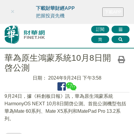
財華智庫網
FINTV
FINMETA
財華證券
媒體矩陣
下載財華財經APP
×
下載APP
智庫沙龍
聯絡我們
把握投資先機
訂閱
简
華為原生鴻蒙系統10月8日開
啓公測
日期：
2024年9月24日 下午3:58
9月24日，據《科創板日報》訊，華為原生鴻蒙系統
HarmonyOS NEXT 10月8日開啓公測。首批公測機型包括
華為Mate 60系列、Mate X5系列和MatePad Pro 13.2系
列。