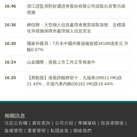
16:46
浙江證監局對財通證券股份有限公司採取出具警示函
措施
16:36
網信辦：大型個人信息處理者應當採取加密、去標識
化等措施保障所處理個人信息安全
16:30
國家外匯局：7月末中國外匯儲備規模34188億美元 升
幅0.07%
16:24
山金國際：港股上市工作正常推進中
16:20
【異動股】港股跌幅榜前十，九福來(08611.HK)跌
21.43%，天瑞汽車内飾(06162.HK)跌18.44%
相關訊息
法定公告欄
|
廣告查詢
|
公司介紹
|
專欄邀稿
|
投資者關係
|
版權聲明
|
重要聲明
|
私隱政策
|
聯絡我們