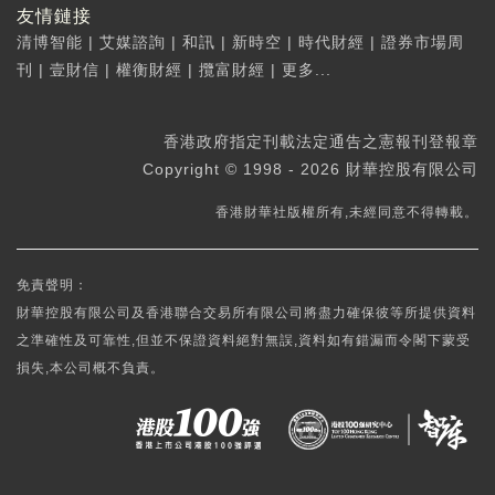
友情鏈接
清博智能
|
艾媒諮詢
|
和訊
|
新時空
|
時代財經
|
證券市場周
刊
|
壹財信
|
權衡財經
|
攬富財經
|
更多...
香港政府指定刊載法定通告之憲報刊登報章
Copyright © 1998 - 2026 財華控股有限公司
香港財華社版權所有,未經同意不得轉載。
免責聲明：
財華控股有限公司及香港聯合交易所有限公司將盡力確保彼等所提供資料
之準確性及可靠性,但並不保證資料絕對無誤,資料如有錯漏而令閣下蒙受
損失,本公司概不負責。