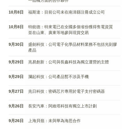
一體機方面的合作夥伴
10月8日
福斯達：目前公司未在南漳縣注冊成立公司
10月8日
特銳德：特來電已在全國多個省份獲得售電資質
並在山東、廣東等地參與現貨交易
9月30日
盛劍科技：公司電子化學品材料業務不包括光刻膠
產品
9月29日
兆易創新：公司與長鑫科技為獨立運營的主體
9月29日
瀾起科技：公司產品暫不涉及手機
9月27日
兆日科技：密碼芯片專用於電子支付密碼器
9月26日
長安汽車：阿維塔科技有獨立上市計劃
9月26日
上海貝嶺：未與華為海思合作