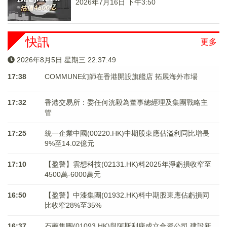
2026年7月16日 下午3:50
快訊
更多
2026年8月5日 星期三 22:37:49
17:38
COMMUNE幻師在香港開設旗艦店 拓展海外市場
17:32
香港交易所：委任何洸毅為董事總經理及集團戰略主
管
17:25
統一企業中國(00220.HK)中期股東應佔溢利同比增長
9%至14.02億元
17:10
【盈警】雲想科技(02131.HK)料2025年淨虧損收窄至
4500萬-6000萬元
16:50
【盈警】中漆集團(01932.HK)料中期股東應佔虧損同
比收窄28%至35%
16:37
石藥集團(01093.HK)與阿斯利康成立合資公司 建設新