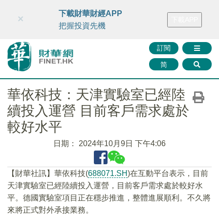
財華智庫網
FINTV
FINMETA
財華證券
媒體矩陣
下載財華財經APP
×
下載APP
智庫沙龍
聯絡我們
把握投資先機
訂閱
简
華依科技：天津實驗室已經陸
續投入運營 目前客戶需求處於
較好水平
日期：
2024年10月9日 下午4:06
【財華社訊】華依科技(
688071.SH
)在互動平台表示，目前
天津實驗室已經陸續投入運營，目前客戶需求處於較好水
平。德國實驗室項目正在穩步推進，整體進展順利。不久將
來將正式對外承接業務。