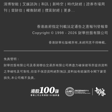
清博智能
|
艾媒諮詢
|
和訊
|
新時空
|
時代財經
|
證券市場周
刊
|
壹財信
|
權衡財經
|
攬富財經
|
更多...
香港政府指定刊載法定通告之憲報刊登報章
Copyright © 1998 - 2026 財華控股有限公司
香港財華社版權所有,未經同意不得轉載。
免責聲明：
財華控股有限公司及香港聯合交易所有限公司將盡力確保彼等所提供資料
之準確性及可靠性,但並不保證資料絕對無誤,資料如有錯漏而令閣下蒙受
損失,本公司概不負責。