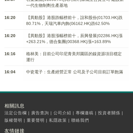
一代生物制劑生產基地
16:20
【異動股】港股跌幅榜前十，誼和股份(01703.HK)跌
80.71%，天瑞汽車内飾(06162.HK)跌62.50%
16:20
【異動股】港股漲幅榜前十，辰興發展(02286.HK)漲
+263.21%，德合集團(00368.HK)漲+163.89%
16:16
格林美：目前公司印尼青美邦園區的鎳資源項目穩定
運行
16:04
中瓷電子：生產經營正常 公司及子公司目前訂單飽滿
相關訊息
法定公告欄
|
廣告查詢
|
公司介紹
|
專欄邀稿
|
投資者關係
|
版權聲明
|
重要聲明
|
私隱政策
|
聯絡我們
友情鏈接