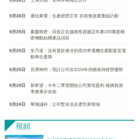
9月26日
上海貝嶺：未與華為海思合作
9月26日
通化東寶：生產經營正常 目前無資產重組計劃
9月25日
夏廈精密：目前正在越南投資建設年產100萬套精
密傳動結構產品項目
9月25日
安乃達：沒有基於液冷的高功率電機生產配套至電
動車生產商
9月25日
百濟神州：預計公司在2024年持續保持經營優勢
9月24日
新希望：今年二季度開始公司實現盈利 後續負債
率會逐步走低
9月24日
華海誠科：公司暫未涉足柔性屏領域
視頻