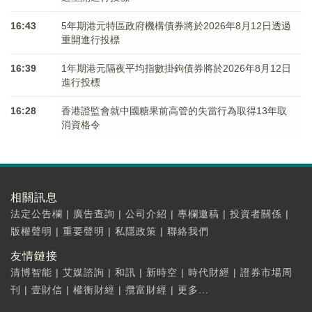
16:43
5年期港元特區政府機構債券將於2026年8月12日透過
重開進行投標
16:39
1年期港元隔夜平均指數掛鉤債券將於2026年8月12日
進行投標
16:28
香港證監會就中國糖果前高管的失當行為取得13年取
消資格令
相關訊息
法定公告欄
|
廣告查詢
|
公司介紹
|
專欄邀稿
|
投資者關係
|
版權聲明
|
重要聲明
|
私隱政策
|
聯絡我們
友情鏈接
清博智能
|
艾媒諮詢
|
和訊
|
新時空
|
時代財經
|
證券市場周
刊
|
壹財信
|
權衡財經
|
攬富財經
|
更多...