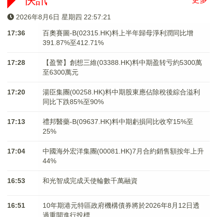
2026年8月6日 星期四 22:57:21
17:36
百奧賽圖-B(02315.HK)料上半年歸母淨利潤同比增
391.87%至412.71%
17:28
【盈警】創想三維(03388.HK)料中期盈转亏約5300萬
至6300萬元
17:20
湯臣集團(00258.HK)料中期股東應佔除稅後綜合溢利
同比下跌85%至90%
17:13
禮邦醫藥-B(09637.HK)料中期虧損同比收窄15%至
25%
17:04
中國海外宏洋集團(00081.HK)7月合約銷售額按年上升
44%
16:53
和光智成完成天使輪數千萬融資
16:51
10年期港元特區政府機構債券將於2026年8月12日透
過重開進行投標