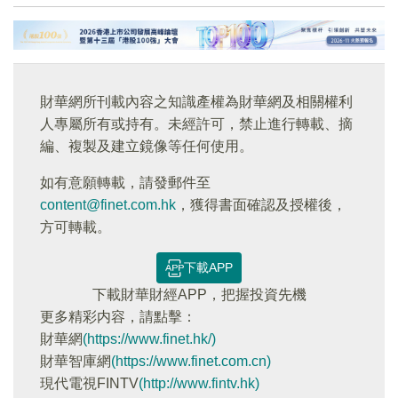
財華網所刊載內容之知識產權為財華網及相關權利
人專屬所有或持有。未經許可，禁止進行轉載、摘
編、複製及建立鏡像等任何使用。
如有意願轉載，請發郵件至
content@finet.com.hk
，獲得書面確認及授權後，
方可轉載。
下載APP
下載財華財經APP，把握投資先機
更多精彩内容，請點擊：
財華網
(https://www.finet.hk/)
財華智庫網
(https://www.finet.com.cn)
現代電視FINTV
(http://www.fintv.hk)