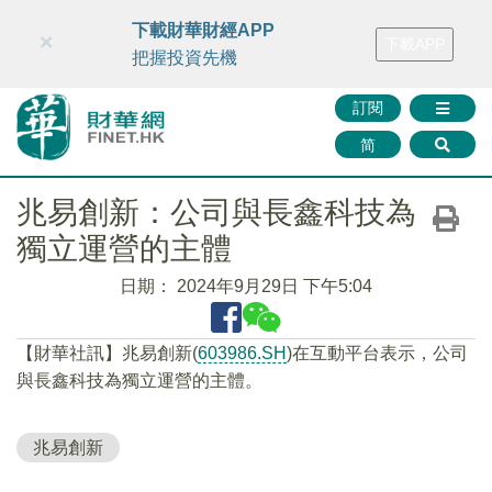
財華智庫網
FINTV
FINMETA
財華證券
媒體矩陣
下載財華財經APP
×
下載APP
智庫沙龍
聯絡我們
把握投資先機
訂閱
简
兆易創新：公司與長鑫科技為
獨立運營的主體
日期：
2024年9月29日 下午5:04
【財華社訊】兆易創新(
603986.SH
)在互動平台表示，公司
與長鑫科技為獨立運營的主體。
兆易創新