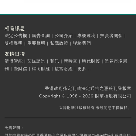
相關訊息
法定公告欄
|
廣告查詢
|
公司介紹
|
專欄邀稿
|
投資者關係
|
版權聲明
|
重要聲明
|
私隱政策
|
聯絡我們
友情鏈接
清博智能
|
艾媒諮詢
|
和訊
|
新時空
|
時代財經
|
證券市場周
刊
|
壹財信
|
權衡財經
|
攬富財經
|
更多...
香港政府指定刊載法定通告之憲報刊登報章
Copyright © 1998 - 2026 財華控股有限公司
香港財華社版權所有,未經同意不得轉載。
免責聲明：
財華控股有限公司及香港聯合交易所有限公司將盡力確保彼等所提供資料