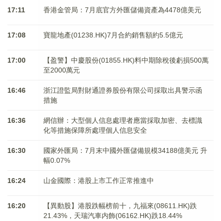
17:11
香港金管局：7月底官方外匯儲備資產為4478億美元
17:08
寶龍地產(01238.HK)7月合約銷售額約5.5億元
17:00
【盈警】中慶股份(01855.HK)料中期除稅後虧損500萬
至2000萬元
16:46
浙江證監局對財通證券股份有限公司採取出具警示函
措施
16:36
網信辦：大型個人信息處理者應當採取加密、去標識
化等措施保障所處理個人信息安全
16:30
國家外匯局：7月末中國外匯儲備規模34188億美元 升
幅0.07%
16:24
山金國際：港股上市工作正常推進中
16:20
【異動股】港股跌幅榜前十，九福來(08611.HK)跌
21.43%，天瑞汽車内飾(06162.HK)跌18.44%