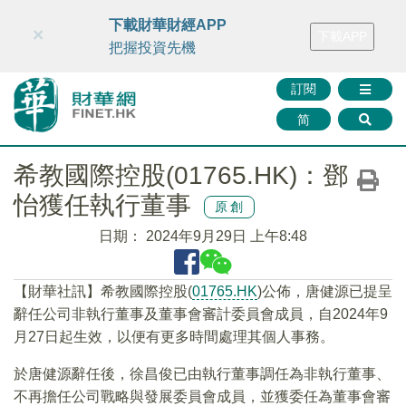
財華智庫網
FINTV
FINMETA
財華證券
媒體矩陣
下載財華財經APP
×
下載APP
智庫沙龍
聯絡我們
把握投資先機
訂閱
简
希教國際控股(01765.HK)：鄧
怡獲任執行董事
原創
日期：
2024年9月29日 上午8:48
【財華社訊】希教國際控股(
01765.HK
)公佈，唐健源已提呈
辭任公司非執行董事及董事會審計委員會成員，自2024年9
月27日起生效，以便有更多時間處理其個人事務。
於唐健源辭任後，徐昌俊已由執行董事調任為非執行董事、
不再擔任公司戰略與發展委員會成員，並獲委任為董事會審