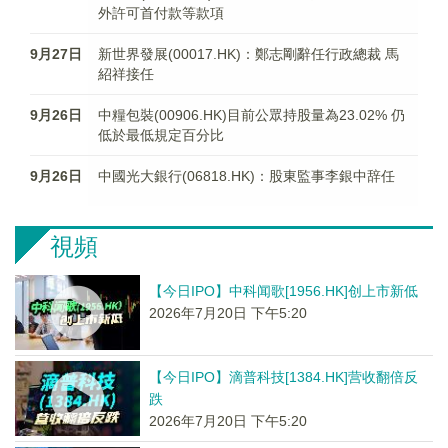
外許可首付款等款項
9月27日
新世界發展(00017.HK)：鄭志剛辭任行政總裁 馬
紹祥接任
9月26日
中糧包裝(00906.HK)目前公眾持股量為23.02% 仍
低於最低規定百分比
9月26日
中國光大銀行(06818.HK)：股東監事李銀中辞任
視頻
【今日IPO】中科闻歌[1956.HK]创上市新低
2026年7月20日 下午5:20
【今日IPO】滴普科技[1384.HK]营收翻倍反
跌
2026年7月20日 下午5:20