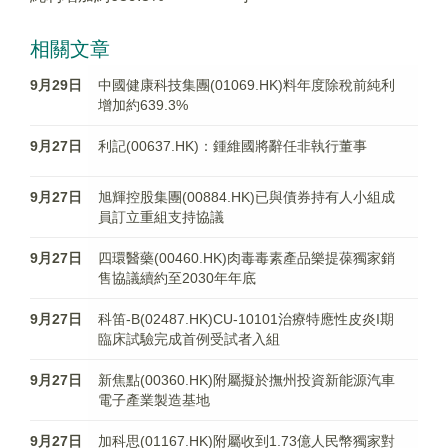
相關文章
9月29日
中國健康科技集團(01069.HK)料年度除稅前純利
增加約639.3%
9月27日
利記(00637.HK)：鍾維國將辭任非執行董事
9月27日
旭輝控股集團(00884.HK)已與債券持有人小組成
員訂立重組支持協議
9月27日
四環醫藥(00460.HK)肉毒毒素產品樂提葆獨家銷
售協議續約至2030年年底
9月27日
科笛-B(02487.HK)CU-10101治療特應性皮炎I期
臨床試驗完成首例受試者入組
9月27日
新焦點(00360.HK)附屬擬於撫州投資新能源汽車
電子產業製造基地
9月27日
加科思(01167.HK)附屬收到1.73億人民幣獨家對