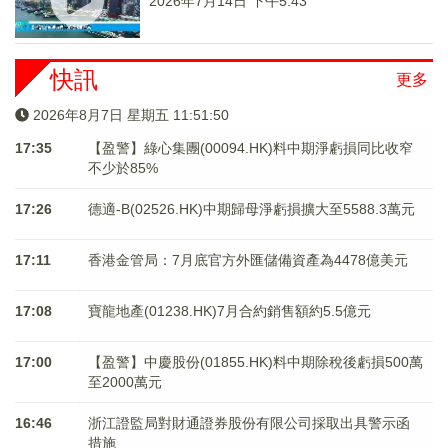
2026年7月14日 下午5:43
快訊
更多
2026年8月7日 星期五 11:51:50
17:35
【盈警】綠心集團(00094.HK)料中期淨虧損同比收窄
不少於85%
17:26
德適-B(02526.HK)中期歸母淨虧損擴大至5588.3萬元
17:11
香港金管局：7月底官方外匯儲備資產為4478億美元
17:08
寶龍地產(01238.HK)7月合約銷售額約5.5億元
17:00
【盈警】中慶股份(01855.HK)料中期除稅後虧損500萬
至2000萬元
16:46
浙江證監局對財通證券股份有限公司採取出具警示函
措施