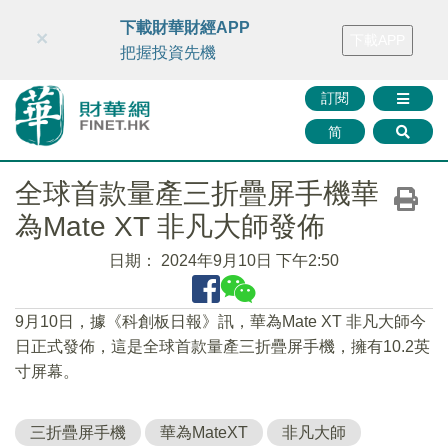
財華智庫網
FINTV
FINMETA
財華證券
媒體矩陣
下載財華財經APP
×
下載APP
智庫沙龍
聯絡我們
把握投資先機
訂閱
简
全球首款量產三折疊屏手機華
為Mate XT 非凡大師發佈
日期：
2024年9月10日 下午2:50
9月10日，據《科創板日報》訊，華為Mate XT 非凡大師今
日正式發佈，這是全球首款量產三折疊屏手機，擁有10.2英
寸屏幕。
三折疊屏手機
華為MateXT
非凡大師