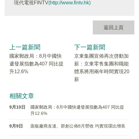
現代電視FINTV
(http://www.fintv.hk)
返回上頁
上一篇新聞
下一篇新聞
國家郵政局：8月中國快
京東集團宣佈再次啓動加
遞發展指數為407 同比提
薪：京東零售集團和職能
升12.6%
體系將用兩年時間實現20
薪
相關文章
9月10日
國家郵政局：8月中國快遞發展指數為407 同比提
升12.6%
9月9日
面板廠商友達、群創公佈8月營收 均實現環比增長