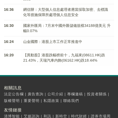
16:36
網信辦：大型個人信息處理者應當採取加密、去標識
化等措施保障所處理個人信息安全
16:30
國家外匯局：7月末中國外匯儲備規模34188億美元 升
幅0.07%
16:24
山金國際：港股上市工作正常推進中
16:20
【異動股】港股跌幅榜前十，九福來(08611.HK)跌
21.43%，天瑞汽車内飾(06162.HK)跌18.44%
相關訊息
法定公告欄
|
廣告查詢
|
公司介紹
|
專欄邀稿
|
投資者關係
|
版權聲明
|
重要聲明
|
私隱政策
|
聯絡我們
友情鏈接
清博智能
|
艾媒諮詢
|
和訊
|
新時空
|
時代財經
|
證券市場周