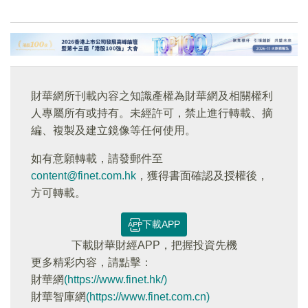
財華網所刊載內容之知識產權為財華網及相關權利
人專屬所有或持有。未經許可，禁止進行轉載、摘
編、複製及建立鏡像等任何使用。
如有意願轉載，請發郵件至
content@finet.com.hk
，獲得書面確認及授權後，
方可轉載。
下載APP
下載財華財經APP，把握投資先機
更多精彩内容，請點擊：
財華網
(https://www.finet.hk/)
財華智庫網
(https://www.finet.com.cn)