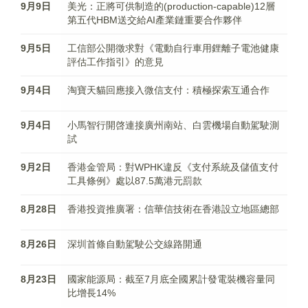
9月9日
美光：正將可供制造的(production-capable)12層
第五代HBM送交給AI產業鏈重要合作夥伴
9月5日
工信部公開徵求對《電動自行車用鋰離子電池健康
評估工作指引》的意見
9月4日
淘寶天貓回應接入微信支付：積極探索互通合作
9月4日
小馬智行開啓連接廣州南站、白雲機場自動駕駛測
試
9月2日
香港金管局：對WPHK違反《支付系統及儲值支付
工具條例》處以87.5萬港元罰款
8月28日
香港投資推廣署：信華信技術在香港設立地區總部
8月26日
深圳首條自動駕駛公交線路開通
8月23日
國家能源局：截至7月底全國累計發電裝機容量同
比增長14%