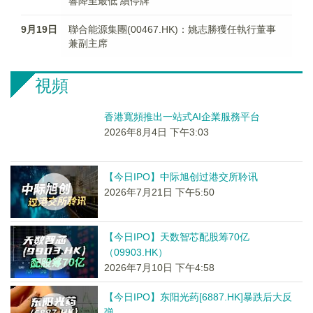
響降至最低 續停牌
9月19日
聯合能源集團(00467.HK)：姚志勝獲任執行董事
兼副主席
視頻
香港寬頻推出一站式AI企業服務平台
2026年8月4日 下午3:03
【今日IPO】中际旭创过港交所聆讯
2026年7月21日 下午5:50
【今日IPO】天数智芯配股筹70亿
（09903.HK）
2026年7月10日 下午4:58
【今日IPO】东阳光药[6887.HK]暴跌后大反
弹