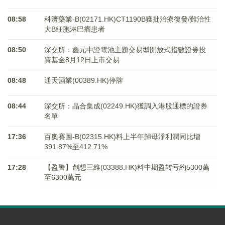
08:58
科濟藥業-B(02171.HK)CT1190B獲批治療復發/難治性
大B細胞淋巴瘤患者
08:50
深交所：鑫元中證電池主題交易型開放式指數證券投
資基金8月12日上市交易
08:48
通天酒業(00389.HK)停牌
08:44
深交所：晶合集成(02249.HK)獲調入港股通標的證券
名單
17:36
百奧賽圖-B(02315.HK)料上半年歸母淨利潤同比增
391.87%至412.71%
17:28
【盈警】創想三維(03388.HK)料中期盈转亏約5300萬
至6300萬元