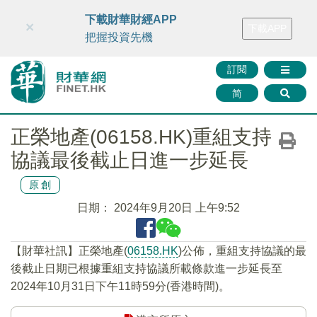
財華智庫網
FINTV
FINMETA
財華證券
媒體矩陣
下載財華財經APP
×
下載APP
智庫沙龍
聯絡我們
把握投資先機
訂閱
简
正榮地產(06158.HK)重組支持
協議最後截止日進一步延長
原創
日期：
2024年9月20日 上午9:52
【財華社訊】正榮地產(
06158.HK
)公佈，重組支持協議的最
後截止日期已根據重組支持協議所載條款進一步延長至
2024年10月31日下午11時59分(香港時間)。