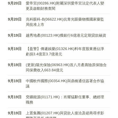
9月20日
愛帝宮(00286.HK)附屬深圳愛帝宮法定代表人變
更及啟動財務查閱
9月20日
兆科眼科-B(06622.HK)抗青光眼藥物獲國家藥監
局批准上市
9月19日
越秀地產(00123.HK)獲銀行6億港元定期貸款融資
9月19日
【盈警】傳遞娛樂(01326.HK)料年度股東應佔淨
虧損3.4億至3.7億港元
9月19日
(更新)陽光保險(06963.HK)首八月產壽險原保險合
同保費收入663.84億元
9月19日
中國軟件國際(00354.HK)與鼎橋通信簽署合作協
議
9月19日
兗礦能源(01171.HK)：肖耀猛辭任董事、總經理
職務
9月19日
上置集團(01207.HK)與貸款人接洽及磋商尋求影