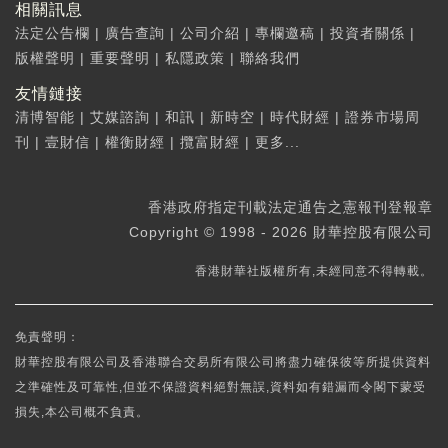
相關訊息
法定公告欄
|
廣告查詢
|
公司介紹
|
專欄邀稿
|
投資者關係
|
版權聲明
|
重要聲明
|
私隱政策
|
聯絡我們
友情鏈接
清博智能
|
艾媒諮詢
|
和訊
|
新時空
|
時代財經
|
證券市場周
刊
|
壹財信
|
權衡財經
|
攬富財經
|
更多...
香港政府指定刊載法定通告之憲報刊登報章
Copyright © 1998 - 2026 財華控股有限公司
香港財華社版權所有,未經同意不得轉載。
免責聲明：
財華控股有限公司及香港聯合交易所有限公司將盡力確保彼等所提供資料
之準確性及可靠性,但並不保證資料絕對無誤,資料如有錯漏而令閣下蒙受
損失,本公司概不負責。