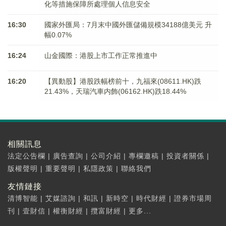
化等措施保障所處理個人信息安全
16:30
國家外匯局：7月末中國外匯儲備規模34188億美元 升
幅0.07%
16:24
山金國際：港股上市工作正常推進中
16:20
【異動股】港股跌幅榜前十，九福來(08611.HK)跌
21.43%，天瑞汽車内飾(06162.HK)跌18.44%
相關訊息
法定公告欄
|
廣告查詢
|
公司介紹
|
專欄邀稿
|
投資者關係
|
版權聲明
|
重要聲明
|
私隱政策
|
聯絡我們
友情鏈接
清博智能
|
艾媒諮詢
|
和訊
|
新時空
|
時代財經
|
證券市場周
刊
|
壹財信
|
權衡財經
|
攬富財經
|
更多...