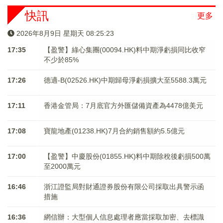
快訊
更多
2026年8月9日 星期天 08:25:24
17:35
【盈警】綠心集團(00094.HK)料中期淨虧損同比收窄
不少於85%
17:26
德適-B(02526.HK)中期歸母淨虧損擴大至5588.3萬元
17:11
香港金管局：7月底官方外匯儲備資產為4478億美元
17:08
寶龍地產(01238.HK)7月合約銷售額約5.5億元
17:00
【盈警】中慶股份(01855.HK)料中期除稅後虧損500萬
至2000萬元
16:46
浙江證監局對財通證券股份有限公司採取出具警示函
措施
16:36
網信辦：大型個人信息處理者應當採取加密、去標識