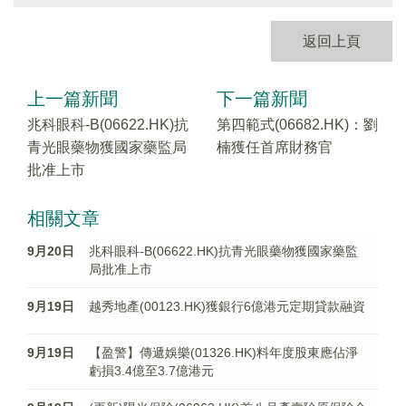
返回上頁
上一篇新聞
下一篇新聞
兆科眼科-B(06622.HK)抗
第四範式(06682.HK)：劉
青光眼藥物獲國家藥監局
楠獲任首席財務官
批准上市
相關文章
9月20日
兆科眼科-B(06622.HK)抗青光眼藥物獲國家藥監
局批准上市
9月19日
越秀地產(00123.HK)獲銀行6億港元定期貸款融資
9月19日
【盈警】傳遞娛樂(01326.HK)料年度股東應佔淨
虧損3.4億至3.7億港元