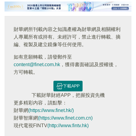
財華網所刊載內容之知識產權為財華網及相關權利
人專屬所有或持有。未經許可，禁止進行轉載、摘
編、複製及建立鏡像等任何使用。
如有意願轉載，請發郵件至
content@finet.com.hk
，獲得書面確認及授權後，
方可轉載。
下載APP
下載財華財經APP，把握投資先機
更多精彩内容，請點擊：
財華網
(https://www.finet.hk/)
財華智庫網
(https://www.finet.com.cn)
現代電視FINTV
(http://www.fintv.hk)