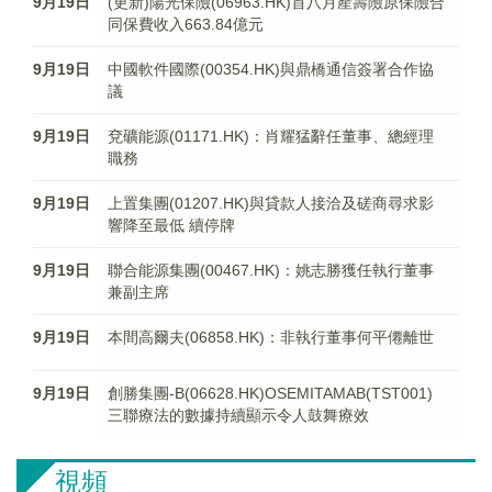
9月19日
(更新)陽光保險(06963.HK)首八月產壽險原保險合
同保費收入663.84億元
9月19日
中國軟件國際(00354.HK)與鼎橋通信簽署合作協
議
9月19日
兗礦能源(01171.HK)：肖耀猛辭任董事、總經理
職務
9月19日
上置集團(01207.HK)與貸款人接洽及磋商尋求影
響降至最低 續停牌
9月19日
聯合能源集團(00467.HK)：姚志勝獲任執行董事
兼副主席
9月19日
本間高爾夫(06858.HK)：非執行董事何平僊離世
9月19日
創勝集團-B(06628.HK)OSEMITAMAB(TST001)
三聯療法的數據持續顯示令人鼓舞療效
視頻