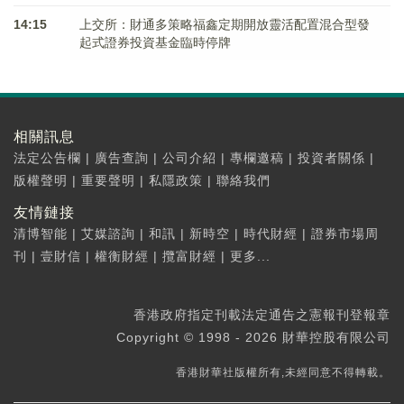
14:15
上交所：財通多策略福鑫定期開放靈活配置混合型發
起式證券投資基金臨時停牌
相關訊息
法定公告欄
|
廣告查詢
|
公司介紹
|
專欄邀稿
|
投資者關係
|
版權聲明
|
重要聲明
|
私隱政策
|
聯絡我們
友情鏈接
清博智能
|
艾媒諮詢
|
和訊
|
新時空
|
時代財經
|
證券市場周
刊
|
壹財信
|
權衡財經
|
攬富財經
|
更多...
香港政府指定刊載法定通告之憲報刊登報章
Copyright © 1998 - 2026 財華控股有限公司
香港財華社版權所有,未經同意不得轉載。