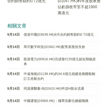
合約銷售額約0.72億元
(01047.HK)料年度股東應
佔虧損收窄至不超1900
萬港元
相關文章
9月14日
億達中國(03639.HK)8月合約銷售額約0.72億元
9月14日
馬可數字科技(01942.HK)配售新股份失效
9月14日
龍源電力(00916.HK)完成發行20億元超短期融資
券
9月14日
中遠海能(01138.HK)約34.6億元就建造兩艘船舶
訂立造船合約
9月14日
同源康醫藥-B(02410.HK)申請H股全流通
9月14日
中國通號(03969.HK)：樓齊良辭任總裁職務