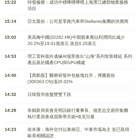
15:22
特發服務：成功中標嗶哩嗶哩上海濱江總部物業服務
項目
15:14
亞太股份：公司是零跑汽車和Stellantis集團的供應商
15:02
美高梅中國(02282.HK)中期股東應佔利潤同比減少
20.2%至19.01億港元 派息0.25港元
14:53
理工雷科面向邊緣AI場景推出"山海"系列智算模組 系列
產品基於國產CPU與GPU構建
14:40
【異動股】醫療研發外包板塊拉升，博騰股份
(300363.CN)漲20.02%
14:32
日韓股市收盤雙雙下跌
14:29
朱鶴新局長會見明訊銀行董事長、德意志交易所集團
執行委員會成員斯蒂芬妮•埃克兒曼
14:23
依米康：海外交付以東南亞、中東市場為主 並已取得
歐美相關認證