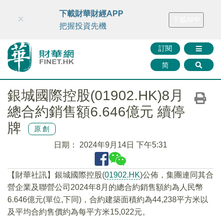
財華智庫網
FINTV
FINMETA
財華證券
媒體矩陣
下載財華財經APP
×
下載APP
智庫沙龍
聯絡我們
把握投資先機
訂閱
简
銀城國際控股(01902.HK)8月
總合約銷售額6.646億元 續停
牌
原創
日期：
2024年9月14日 下午5:31
【財華社訊】銀城國際控股(
01902.HK
)公佈，集團連同其合
營企業及聯營公司2024年8月的總合約銷售額約為人民幣
6.646億元(單位,下同)，合約建築面積約為44,238平方米以
及平均合約售價約為每平方米15,022元。