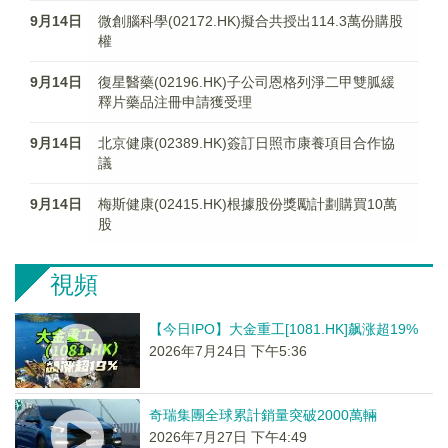
9月14日
微創腦科學(02172.HK)擬合共授出114.3萬份購股
權
9月14日
復星醫藥(02196.HK)子公司恩格列淨二甲雙胍緩
釋片藥品注冊申請獲受理
9月14日
北京健康(02389.HK)簽訂日照市康養項目合作協
議
9月14日
梅斯健康(02415.HK)根據股份獎勵計劃購買10萬
股
視頻
【今日IPO】大金重工[1081.HK]飙涨超19%
2026年7月24日 下午5:36
奇瑞集團全球累計銷量突破2000萬輛
2026年7月27日 下午4:49