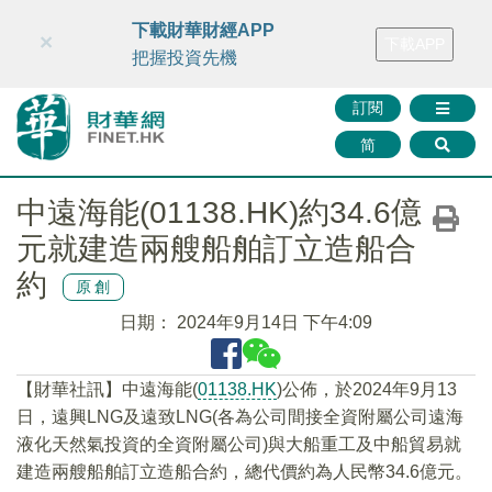
財華智庫網
FINTV
FINMETA
財華證券
媒體矩陣
下載財華財經APP
×
下載APP
智庫沙龍
聯絡我們
把握投資先機
訂閱
简
中遠海能(01138.HK)約34.6億
元就建造兩艘船舶訂立造船合
約
原創
日期：
2024年9月14日 下午4:09
【財華社訊】中遠海能(
01138.HK
)公佈，於2024年9月13
日，遠興LNG及遠致LNG(各為公司間接全資附屬公司遠海
液化天然氣投資的全資附屬公司)與大船重工及中船貿易就
建造兩艘船舶訂立造船合約，總代價約為人民幣34.6億元。