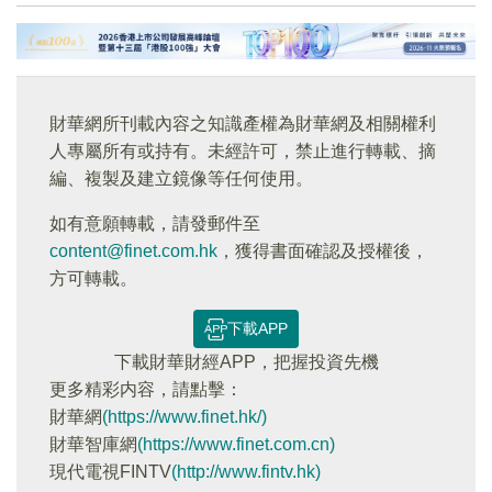
財華網所刊載內容之知識產權為財華網及相關權利
人專屬所有或持有。未經許可，禁止進行轉載、摘
編、複製及建立鏡像等任何使用。
如有意願轉載，請發郵件至
content@finet.com.hk
，獲得書面確認及授權後，
方可轉載。
下載APP
下載財華財經APP，把握投資先機
更多精彩内容，請點擊：
財華網
(https://www.finet.hk/)
財華智庫網
(https://www.finet.com.cn)
現代電視FINTV
(http://www.fintv.hk)