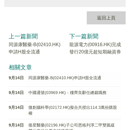
返回上頁
上一篇新聞
下一篇新聞
同源康醫藥-B(02410.HK)
龍源電力(00916.HK)完成
申請H股全流通
發行20億元超短期融資券
相關文章
9月14日
同源康醫藥-B(02410.HK)申請H股全流通
9月14日
中國通號(03969.HK)：樓齊良辭任總裁職務
9月14日
微創腦科學(02172.HK)擬合共授出114.3萬份購股
權
9月14日
復星醫藥(02196.HK)子公司恩格列淨二甲雙胍緩