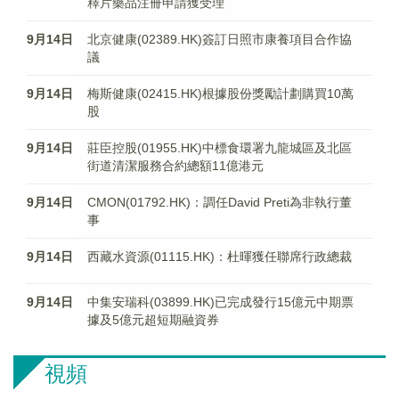
釋片藥品注冊申請獲受理
9月14日
北京健康(02389.HK)簽訂日照市康養項目合作協
議
9月14日
梅斯健康(02415.HK)根據股份獎勵計劃購買10萬
股
9月14日
莊臣控股(01955.HK)中標食環署九龍城區及北區
街道清潔服務合約總額11億港元
9月14日
CMON(01792.HK)：調任David Preti為非執行董
事
9月14日
西藏水資源(01115.HK)：杜暉獲任聯席行政總裁
9月14日
中集安瑞科(03899.HK)已完成發行15億元中期票
據及5億元超短期融資券
視頻