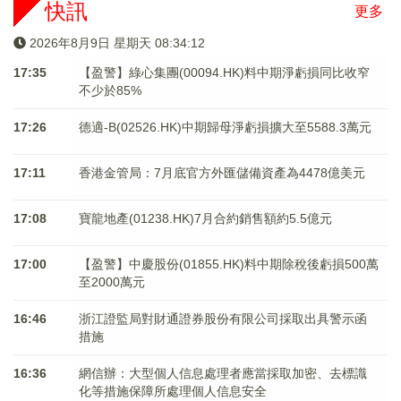
快訊
更多
2026年8月9日 星期天 08:34:12
17:35
【盈警】綠心集團(00094.HK)料中期淨虧損同比收窄
不少於85%
17:26
德適-B(02526.HK)中期歸母淨虧損擴大至5588.3萬元
17:11
香港金管局：7月底官方外匯儲備資產為4478億美元
17:08
寶龍地產(01238.HK)7月合約銷售額約5.5億元
17:00
【盈警】中慶股份(01855.HK)料中期除稅後虧損500萬
至2000萬元
16:46
浙江證監局對財通證券股份有限公司採取出具警示函
措施
16:36
網信辦：大型個人信息處理者應當採取加密、去標識
化等措施保障所處理個人信息安全