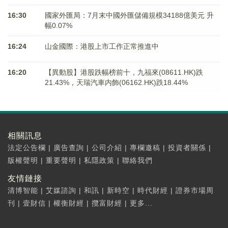
16:30
國家外匯局：7月末中國外匯儲備規模34188億美元 升
幅0.07%
16:24
山金國際：港股上市工作正常推進中
16:20
【異動股】港股跌幅榜前十，九福來(08611.HK)跌
21.43%，天瑞汽車内飾(06162.HK)跌18.44%
相關訊息
法定公告欄
|
廣告查詢
|
公司介紹
|
專欄邀稿
|
投資者關係
|
版權聲明
|
重要聲明
|
私隱政策
|
聯絡我們
友情鏈接
清博智能
|
艾媒諮詢
|
和訊
|
新時空
|
時代財經
|
證券市場周
刊
|
壹財信
|
權衡財經
|
攬富財經
|
更多...