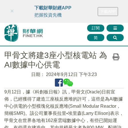
財華智庫網
FINTV
FINMETA
財華證券
媒體矩陣
下載財華財經APP
×
下載APP
智庫沙龍
聯絡我們
把握投資先機
訂閱
简
甲骨文將建3座小型核電站 為
AI數據中心供電
日期：
2024年9月12日 下午3:23
9月12日，據《科創板日報》訊，甲骨文(Oracle)日前宣
佈，已經獲得了建造三座核反應堆的許可，這些是為AI數據
中心供電的小型模塊化核反應堆(Small Modular Reactor，
簡稱SMR)。該公司董事長拉里•埃里森(Larry Ellison)表示，
甲骨文在世界各地有162座雲端數據中心，有些已開始運
作、有些還在建造中。其中規模最大者為800 MW，配備許