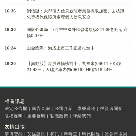
16:36
網信辦：大型個人信息處理者應當採取加密、去標識
化等措施保障所處理個人信息安全
16:30
國家外匯局：7月末中國外匯儲備規模34188億美元 升
幅0.07%
16:24
山金國際：港股上市工作正常推進中
16:20
【異動股】港股跌幅榜前十，九福來(08611.HK)跌
21.43%，天瑞汽車内飾(06162.HK)跌18.44%
相關訊息
法定公告欄
|
廣告查詢
|
公司介紹
|
專欄邀稿
|
投資者關係
|
版權聲明
|
重要聲明
|
私隱政策
|
聯絡我們
友情鏈接
清博智能
|
艾媒諮詢
|
和訊
|
新時空
|
時代財經
|
證券市場周