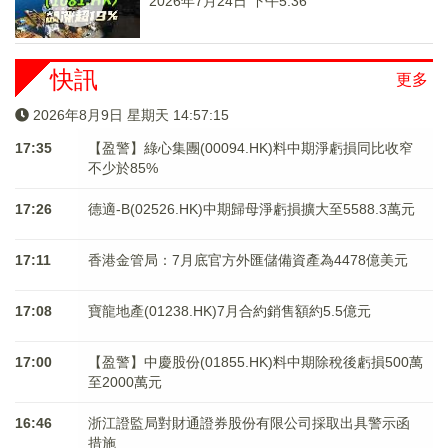
2026年7月24日 下午5:36
快訊
更多
2026年8月9日 星期天 14:57:16
17:35
【盈警】綠心集團(00094.HK)料中期淨虧損同比收窄
不少於85%
17:26
德適-B(02526.HK)中期歸母淨虧損擴大至5588.3萬元
17:11
香港金管局：7月底官方外匯儲備資產為4478億美元
17:08
寶龍地產(01238.HK)7月合約銷售額約5.5億元
17:00
【盈警】中慶股份(01855.HK)料中期除稅後虧損500萬
至2000萬元
16:46
浙江證監局對財通證券股份有限公司採取出具警示函
措施