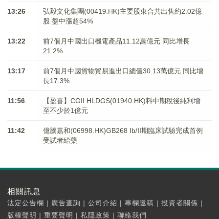
13:26
弘毅文化集團(00419.HK)主要股東合共出售約2.02億
股 盤中漲超54%
13:22
前7個月中國出口機電產品11.12萬億元 同比增長
21.2%
13:17
前7個月中國貨物貿易進出口總值30.13萬億元 同比增
長17.3%
11:56
【盈喜】CGII HLDGS(01940.HK)料中期稅後純利增
至不少於1億元
11:42
億騰嘉和(06998.HK)GB268 Ib/II期臨床試驗完成首例
受試者給藥
相關訊息
法定公告欄
|
廣告查詢
|
公司介紹
|
專欄邀稿
|
投資者關係
|
版權聲明
|
重要聲明
|
私隱政策
|
聯絡我們