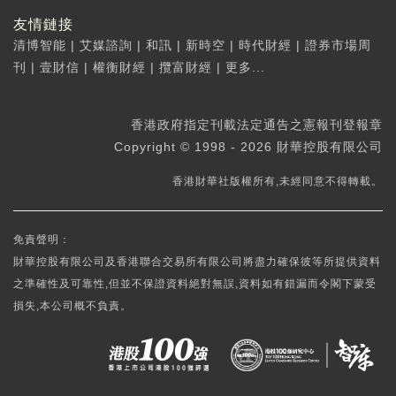
友情鏈接
清博智能
|
艾媒諮詢
|
和訊
|
新時空
|
時代財經
|
證券市場周
刊
|
壹財信
|
權衡財經
|
攬富財經
|
更多...
香港政府指定刊載法定通告之憲報刊登報章
Copyright © 1998 - 2026 財華控股有限公司
香港財華社版權所有,未經同意不得轉載。
免責聲明：
財華控股有限公司及香港聯合交易所有限公司將盡力確保彼等所提供資料
之準確性及可靠性,但並不保證資料絕對無誤,資料如有錯漏而令閣下蒙受
損失,本公司概不負責。