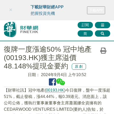
財華智庫網
FINTV
FINMETA
財華證券
媒體矩陣
下載財華財經APP
×
下載APP
智庫沙龍
聯絡我們
把握投資先機
訂閱
简
復牌一度漲逾50% 冠中地產
(00193.HK)獲主席溢價
48.148%提現金要約
原創
日期：
2024年9月4日 上午10:52
【財華社訊】冠中地產(
00193.HK
)今日復牌，盤中一度漲超
51%，截止發稿，漲44.44%，報0.39港元。消息面上，該
公司公佈，獲執行董事兼董事會主席蕭麗娜全資擁有的
CEDARWOOD VENTURES LIMITED(要約人)告知，於