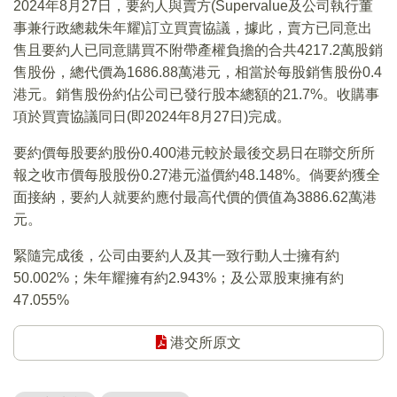
2024年8月27日，要約人與賣方(Supervalue及公司執行董
事兼行政總裁朱年耀)訂立買賣協議，據此，賣方已同意出
售且要約人已同意購買不附帶產權負擔的合共4217.2萬股銷
售股份，總代價為1686.88萬港元，相當於每股銷售股份0.4
港元。銷售股份約佔公司已發行股本總額的21.7%。收購事
項於買賣協議同日(即2024年8月27日)完成。
要約價每股要約股份0.400港元較於最後交易日在聯交所所
報之收市價每股股份0.27港元溢價約48.148%。倘要約獲全
面接納，要約人就要約應付最高代價的價值為3886.62萬港
元。
緊隨完成後，公司由要約人及其一致行動人士擁有約
50.002%；朱年耀擁有約2.943%；及公眾股東擁有約
47.055%
港交所原文