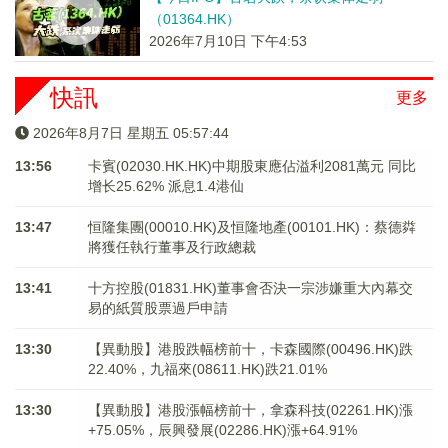
（01364.HK）
2026年7月10日 下午4:53
快訊
更多
2026年8月7日 星期五 05:57:45
13:56
卡賓(02030.HK.HK)中期股東應佔溢利2081萬元 同比
增长25.62% 派息1.4港仙
13:47
恒隆集團(00010.HK)及恒隆地產(00101.HK)：蔡德粦
將獲任執行董事及行政總裁
13:41
十方控股(01831.HK)董事會否決一宗涉嫌重大內幕交
易的紙質股票過戶申請
13:30
【異動股】港股跌幅榜前十，卡森國際(00496.HK)跌
22.40%，九福來(08611.HK)跌21.01%
13:30
【異動股】港股漲幅榜前十，拿森科技(02261.HK)漲
+75.05%，辰興發展(02286.HK)漲+64.91%