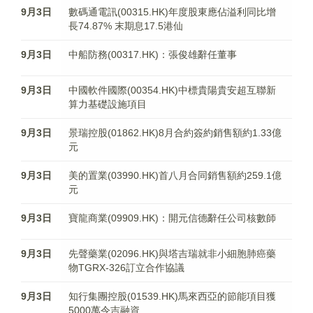
9月3日
數碼通電訊(00315.HK)年度股東應佔溢利同比增
長74.87% 末期息17.5港仙
9月3日
中船防務(00317.HK)：張俊雄辭任董事
9月3日
中國軟件國際(00354.HK)中標貴陽貴安超互聯新
算力基礎設施項目
9月3日
景瑞控股(01862.HK)8月合約簽約銷售額約1.33億
元
9月3日
美的置業(03990.HK)首八月合同銷售額約259.1億
元
9月3日
寶龍商業(09909.HK)：開元信德辭任公司核數師
9月3日
先聲藥業(02096.HK)與塔吉瑞就非小細胞肺癌藥
物TGRX-326訂立合作協議
9月3日
知行集團控股(01539.HK)馬來西亞的節能項目獲
5000萬令吉融資