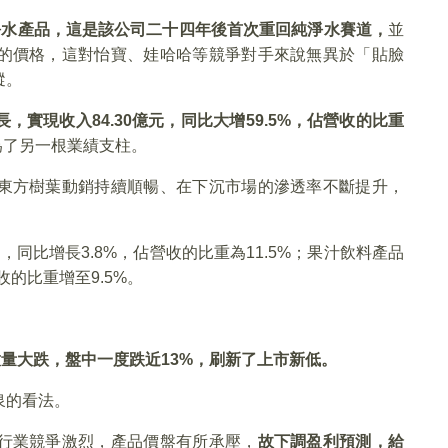
淨水產品，這是該公司二十四年後首次重回純淨水賽道，
並
的價格，這對怡寶、娃哈哈等競爭對手來說無異於「貼臉
蹤。
長，實現收入
84.30
億元，同比大增59.5%
，佔營收的比重
為了另一根業績支柱。
東方樹葉動銷持續順暢、在下沉市場的滲透率不斷提升，
，同比增長3.8%，佔營收的比重為11.5%；果汁飲料產品
收的比重增至9.5%。
量大跌，盤中一度跌近13%
，刷新了上市新低。
泉的看法。
行業競爭激烈，產品價盤有所承壓，
故下調盈利預測，給