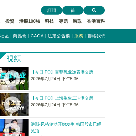
訂閱
简
遞
投資
港股100強
科技
專題
時政
香港百科
社區
商協會
CAGA
法定公告欄
服務
聯絡我們
視頻
【今日IPO】百菲乳业递表港交所
2026年7月24日 下午5:36
【今日IPO】上海生生二冲港交所
2026年7月24日 下午5:36
洪灏-风格轮动开始发生 韩国股市已经
见顶