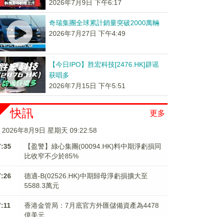
2026年7月9日 下午6:17
奇瑞集團全球累計銷量突破2000萬輛
2026年7月27日 下午4:49
【今日IPO】胜宏科技[2476.HK]辟谣
获唱多
2026年7月15日 下午5:51
快訊
更多
2026年8月9日 星期天 09:22:59
7:35
【盈警】綠心集團(00094.HK)料中期淨虧損同
比收窄不少於85%
7:26
德適-B(02526.HK)中期歸母淨虧損擴大至
5588.3萬元
7:11
香港金管局：7月底官方外匯儲備資產為4478
億美元