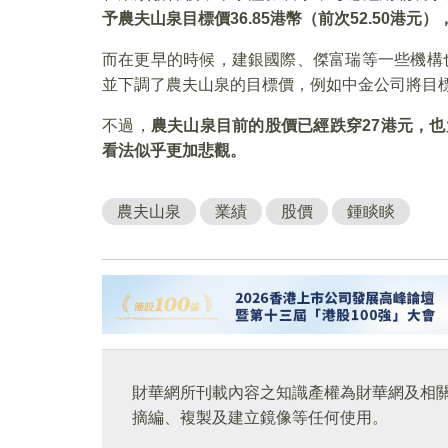
予農夫山泉目標價
36.85
港幣（前次52.50
港元）
而在更早的時候，建銀國際、傑富瑞等一些機構也
並下調了農夫山泉的目標價，例如中金公司將目標
不過，
農夫山泉目前的股價已經跌穿
27
港元，也
看法似乎更加悲觀。
農夫山泉
業績
股價
鍾睒睒
財華網所刊載內容之知識產權為財華網及相
摘編、複製及建立鏡像等任何使用。