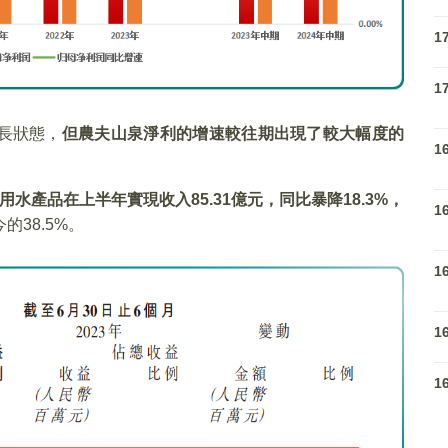
1
1
長狀態，
但農夫山泉淨利的增速較往期出現了較大幅度的
1
用水產品在上半年實現收入
85.31
億元，同比暴降18.3%
，
1
的38.5%。
1
1
1