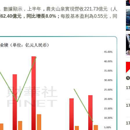
告。數據顯示，上半年
，
農夫山泉實現營收221.73億元（人
潤
62.40
億元，同比增長8.0%
；
每股基本盈利為0.55元，同
1
1
1