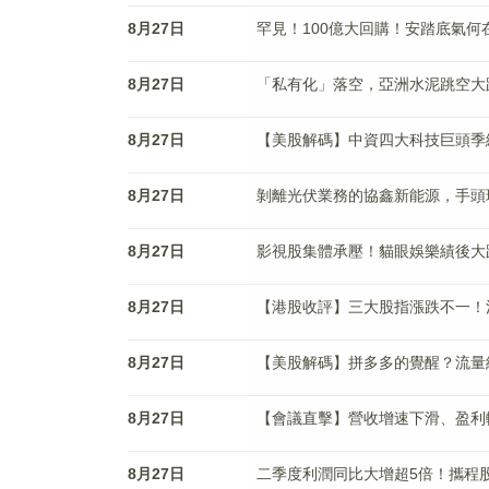
8月27日
罕見！100億大回購！安踏底氣何
8月27日
「私有化」落空，亞洲水泥跳空大
8月27日
【美股解碼】中資四大科技巨頭季
8月27日
剝離光伏業務的協鑫新能源，手頭
8月27日
影視股集體承壓！貓眼娛樂績後大
8月27日
【港股收評】三大股指漲跌不一！
8月27日
【美股解碼】拼多多的覺醒？流量
8月27日
【會議直擊】營收增速下滑、盈利
8月27日
二季度利潤同比大增超5倍！攜程股