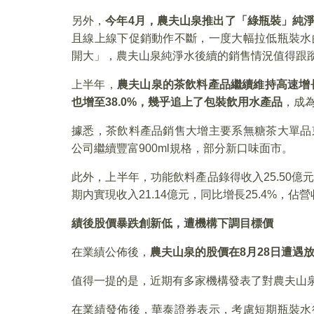
另外，
今年
4
月，農夫山泉推出了「綠瓶裝」純
且線上線下促銷動作不斷，一度大幅拉低瓶裝水
開大」，農夫山泉純淨水後續的銷售情況值得跟
上半年，
農夫山泉的茶飲料產品繼續維持高速增
也增至38.0%
，幾乎追上了包裝飲用水產品
，成
據悉，茶飲料產品銷售大增主要系無糖茶大單品
公司繼續豐富900ml規格，部分新口味面市。
此外，上半年，功能飲料產品錄得收入25.50億元
期内實現收入21.14億元，同比增長25.4%，佔營
績後股價暴跌創新低，遭機構下調目標價
在業績公佈後，
農夫山泉的股價在
8
月28
日遭遇放
值得一提的是，近期有多家機構發表了對農夫山
在業績發佈後，華泰證券表示，考慮短期瓶裝水