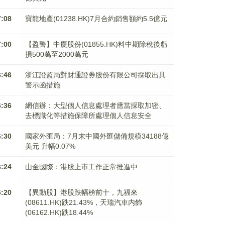
7:08
寶龍地產(01238.HK)7月合約銷售額約5.5億元
7:00
【盈警】中慶股份(01855.HK)料中期除稅後虧
損500萬至2000萬元
6:46
浙江證監局對財通證券股份有限公司採取出具
警示函措施
6:36
網信辦：大型個人信息處理者應當採取加密、
去標識化等措施保障所處理個人信息安全
6:30
國家外匯局：7月末中國外匯儲備規模34188億
美元 升幅0.07%
6:24
山金國際：港股上市工作正常推進中
6:20
【異動股】港股跌幅榜前十，九福來
(08611.HK)跌21.43%，天瑞汽車内飾
(06162.HK)跌18.44%