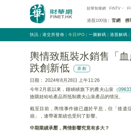
財華智庫網
FINTV
F
港股100強
官網
榜
快訊
港交所發佈
今日IPO
一圖解碼
港股解碼
輿情致瓶裝水銷售「血
跌創新低
原創
日期：
2024年8月28日 上午11:26
今年2月底以來，鍾睒睒旗下的農夫山泉（
0963
搶購娃哈哈產品而抵制農夫山泉產品的情況。
截至目前，輿情事件雖已趨於平息，但「後遺
崩」，連帶著業績也受到了影響。
中期業績承壓，輿情影響究竟有多大？