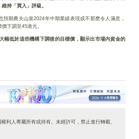
，維持「買入」評級。
預期農夫山泉2024年中期業績表現或不那麽令人滿意，
價下調至45港元。
大幅低於這些機構下調後的目標價，顯示出市場内資金的
關權利人專屬所有或持有。未經許可，禁止進行轉載、