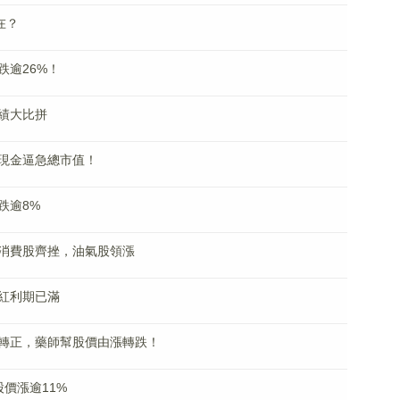
在？
跌逾26%！
績大比拼
現金逼急總市值！
跌逾8%
消費股齊挫，油氣股領漲
紅利期已滿
轉正，藥師幫股價由漲轉跌！
價漲逾11%