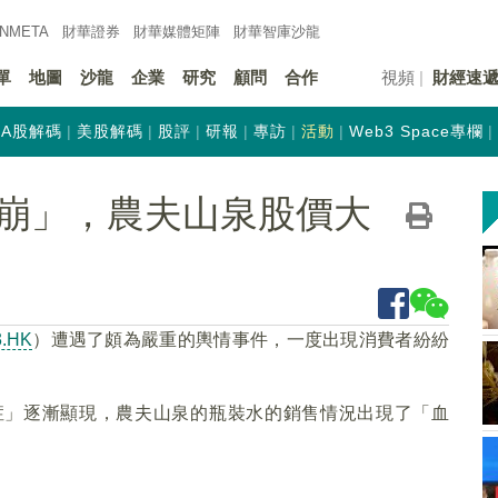
INMETA
財華證券
財華
媒體矩陣
財華
智庫沙龍
單
地圖
沙龍
企業
研究
顧問
合作
視頻
財經速
A股解碼
美股解碼
股評
研報
專訪
活動
Web3 Space專欄
崩」，農夫山泉股價大
3.HK
）遭遇了頗為嚴重的輿情事件，一度出現消費者紛紛
症」逐漸顯現，農夫山泉的瓶裝水的銷售情況出現了「血