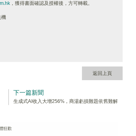
om.hk
，獲得書面確認及授權後，方可轉載。
先機
返回上頁
下一篇新聞
生成式AI收入大增256%，商湯虧損難題依舊難解
體狂歡