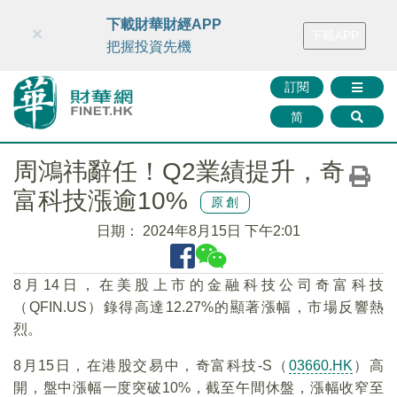
財華智庫網
FINTV
FINMETA
財華證券
媒體矩陣
下載財華財經APP
×
下載APP
智庫沙龍
聯絡我們
把握投資先機
訂閱
简
周鴻祎辭任！Q2業績提升，奇
富科技漲逾10%
原創
日期：
2024年8月15日 下午2:01
8月14日，在美股上市的金融科技公司奇富科技
（QFIN.US）錄得高達12.27%的顯著漲幅，市場反響熱
烈。
8月15日，在港股交易中，奇富科技-S（
03660.HK
）高
開，盤中漲幅一度突破10%，截至午間休盤，漲幅收窄至