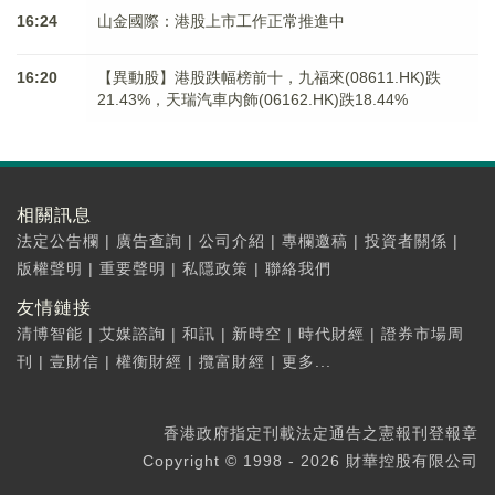
16:24
山金國際：港股上市工作正常推進中
16:20
【異動股】港股跌幅榜前十，九福來(08611.HK)跌
21.43%，天瑞汽車内飾(06162.HK)跌18.44%
相關訊息
法定公告欄
|
廣告查詢
|
公司介紹
|
專欄邀稿
|
投資者關係
|
版權聲明
|
重要聲明
|
私隱政策
|
聯絡我們
友情鏈接
清博智能
|
艾媒諮詢
|
和訊
|
新時空
|
時代財經
|
證券市場周
刊
|
壹財信
|
權衡財經
|
攬富財經
|
更多...
香港政府指定刊載法定通告之憲報刊登報章
Copyright © 1998 - 2026 財華控股有限公司