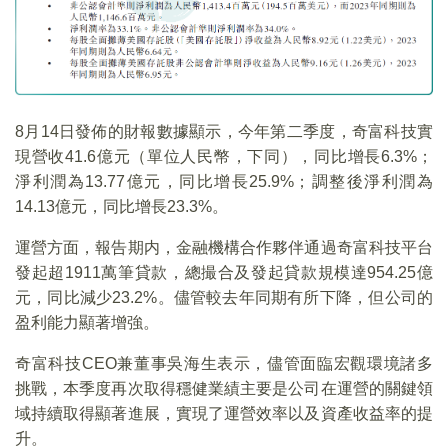
8月14日發佈的財報數據顯示，今年第二季度，奇富科技實
現營收41.6億元（單位人民幣，下同），同比增長6.3%；
淨利潤為13.77億元，同比增長25.9%；調整後淨利潤為
14.13億元，同比增長23.3%。
運營方面，報告期内，金融機構合作夥伴通過奇富科技平台
發起超1911萬筆貸款，總撮合及發起貸款規模達954.25億
元，同比減少23.2%。儘管較去年同期有所下降，但公司的
盈利能力顯著增強。
奇富科技CEO兼董事吳海生表示，儘管面臨宏觀環境諸多
挑戰，本季度再次取得穩健業績主要是公司在運營的關鍵領
域持續取得顯著進展，實現了運營效率以及資產收益率的提
升。