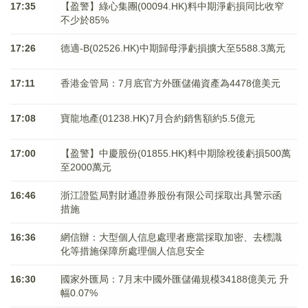
17:35
【盈警】綠心集團(00094.HK)料中期淨虧損同比收窄
不少於85%
17:26
德適-B(02526.HK)中期歸母淨虧損擴大至5588.3萬元
17:11
香港金管局：7月底官方外匯儲備資產為4478億美元
17:08
寶龍地產(01238.HK)7月合約銷售額約5.5億元
17:00
【盈警】中慶股份(01855.HK)料中期除稅後虧損500萬
至2000萬元
16:46
浙江證監局對財通證券股份有限公司採取出具警示函
措施
16:36
網信辦：大型個人信息處理者應當採取加密、去標識
化等措施保障所處理個人信息安全
16:30
國家外匯局：7月末中國外匯儲備規模34188億美元 升
幅0.07%