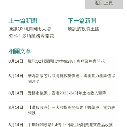
返回上頁
上一篇新聞
下一篇新聞
騰訊Q2利潤同比大增
騰訊的投資王國
82%！多項業務齊開花
相關文章
8月14日
騰訊Q2利潤同比大增82%！多項業務齊開花
8月14日
華為新版芯片或將挑戰英偉達，國產算力產業值得
關注？
8月14日
受樓市拖累，香港2023-24財年土地收入驟降
8月14日
【港股收評】三大股指高開低走！醫藥股、電力股
領跌
8月14日
中期利潤勁增1.4倍！中國生物制藥迎來產品收獲