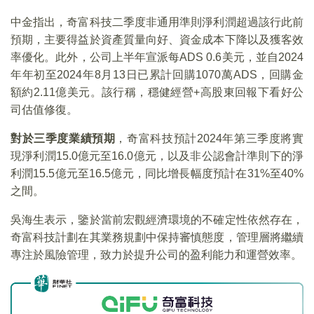
中金指出，奇富科技二季度非通用準則淨利潤超過該行此前
預期，主要得益於資產質量向好、資金成本下降以及獲客效
率優化。此外，公司上半年宣派每ADS 0.6美元，並自2024
年年初至2024年8月13日已累計回購1070萬ADS，回購金
額約2.11億美元。該行稱，穩健經營+高股東回報下看好公
司估值修復。
對於三季度業績預期
，奇富科技預計2024年第三季度將實
現淨利潤15.0億元至16.0億元，以及非公認會計準則下的淨
利潤15.5億元至16.5億元，同比增長幅度預計在31%至40%
之間。
吳海生表示，鑒於當前宏觀經濟環境的不確定性依然存在，
奇富科技計劃在其業務規劃中保持審慎態度，管理層將繼續
專注於風險管理，致力於提升公司的盈利能力和運營效率。