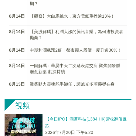
期？
8月14日
【觀察】大白馬跳水，東方電氣重挫逾13%！
8月14日
【美股解碼】利潤大漲的騰訊音樂，為何遭投資者
抛棄？
8月14日
中期利潤飙漲2倍！都市麗人股價一度升逾30%！
8月14日
一圖解碼：華昊中天二次遞表港交所 聚焦開發腫
瘤創新藥 虧損持續
8月13日
濰柴動力靈魂舵手卸任，譚旭光多項榮譽在身
視頻
【今日IPO】滴普科技[1384.HK]营收翻倍反
跌
2026年7月20日 下午5:20