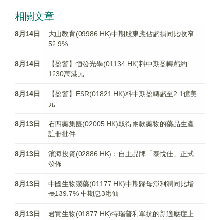
相關文章
8月14日
大山教育(09986.HK)中期股東應佔虧損同比收窄
52.9%
8月14日
【盈警】恒發光學(01134.HK)料中期盈轉虧約
1230萬港元
8月14日
【盈警】ESR(01821.HK)料中期盈轉虧至2.1億美
元
8月13日
石四藥集團(02005.HK)取得兩款藥物的藥品生產
註冊批件
8月13日
濱海投資(02886.HK)：自主品牌「泰悅佳」正式
發佈
8月13日
中國生物製藥(01177.HK)中期歸母淨利潤同比增
長139.7% 中期息3港仙
8月13日
君實生物(01877.HK)特瑞普利單抗的新適應症上