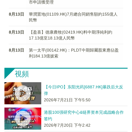
市申請獲受理
8月13日
華潤置地(01109.HK)7月總合同銷售額約155億人
民幣
8月13日
【盈喜】德康農牧(02419.HK)料中期淨純利約
17.13億至18.13億人民幣
8月13日
第一太平(00142.HK)：PLDT中期歸屬股東應佔盈
利184.13億披索
視頻
【今日IPO】东阳光药[6887.HK]暴跌后大反
弹
2026年7月21日 下午5:50
港股100强研究中心&链界资本完成战略合作
签约
2026年7月20日 下午2:42