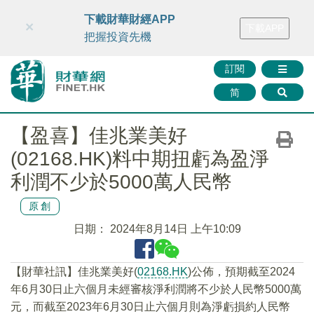
財華智庫網
FINTV
FINMETA
財華證券
媒體矩陣
下載財華財經APP
×
下載APP
智庫沙龍
聯絡我們
把握投資先機
訂閱
简
【盈喜】佳兆業美好
(02168.HK)料中期扭虧為盈淨
利潤不少於5000萬人民幣
原創
日期：
2024年8月14日 上午10:09
【財華社訊】佳兆業美好(
02168.HK
)公佈，預期截至2024
年6月30日止六個月未經審核淨利潤將不少於人民幣5000萬
元，而截至2023年6月30日止六個月則為淨虧損約人民幣