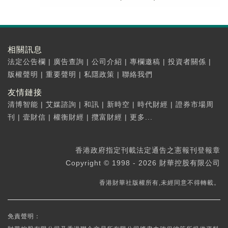
相關訊息
法定公告欄
|
廣告查詢
|
公司介紹
|
專欄邀稿
|
投資者關係
|
版權聲明
|
重要聲明
|
私隱政策
|
聯絡我們
友情鏈接
清博智能
|
艾媒諮詢
|
和訊
|
新時空
|
時代財經
|
證券市場周
刊
|
壹財信
|
權衡財經
|
攬富財經
|
更多...
香港政府指定刊載法定通告之憲報刊登報章
Copyright © 1998 - 2026 財華控股有限公司
香港財華社版權所有,未經同意不得轉載。
免責聲明：