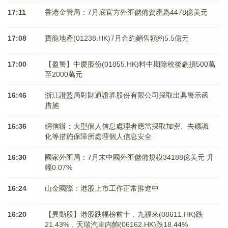
17:11
香港金管局：7月底官方外匯儲備資產為4478億美元
17:08
寶龍地產(01238.HK)7月合約銷售額約5.5億元
17:00
【盈警】中慶股份(01855.HK)料中期除稅後虧損500萬
至2000萬元
16:46
浙江證監局對財通證券股份有限公司採取出具警示函
措施
16:36
網信辦：大型個人信息處理者應當採取加密、去標識
化等措施保障所處理個人信息安全
16:30
國家外匯局：7月末中國外匯儲備規模34188億美元 升
幅0.07%
16:24
山金國際：港股上市工作正常推進中
16:20
【異動股】港股跌幅榜前十，九福來(08611.HK)跌
21.43%，天瑞汽車内飾(06162.HK)跌18.44%