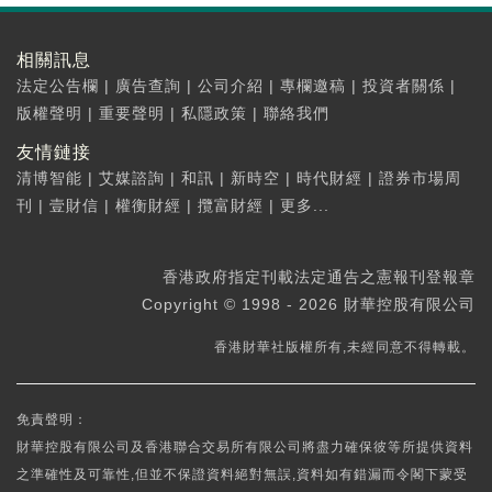
相關訊息
法定公告欄
|
廣告查詢
|
公司介紹
|
專欄邀稿
|
投資者關係
|
版權聲明
|
重要聲明
|
私隱政策
|
聯絡我們
友情鏈接
清博智能
|
艾媒諮詢
|
和訊
|
新時空
|
時代財經
|
證券市場周
刊
|
壹財信
|
權衡財經
|
攬富財經
|
更多...
香港政府指定刊載法定通告之憲報刊登報章
Copyright © 1998 - 2026 財華控股有限公司
香港財華社版權所有,未經同意不得轉載。
免責聲明：
財華控股有限公司及香港聯合交易所有限公司將盡力確保彼等所提供資料
之準確性及可靠性,但並不保證資料絕對無誤,資料如有錯漏而令閣下蒙受