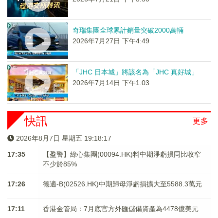
奇瑞集團全球累計銷量突破2000萬輛
2026年7月27日 下午4:49
「JHC 日本城」將該名為「JHC 真好城」
2026年7月14日 下午1:03
快訊
更多
2026年8月7日 星期五 19:18:18
17:35
【盈警】綠心集團(00094.HK)料中期淨虧損同比收窄
不少於85%
17:26
德適-B(02526.HK)中期歸母淨虧損擴大至5588.3萬元
17:11
香港金管局：7月底官方外匯儲備資產為4478億美元