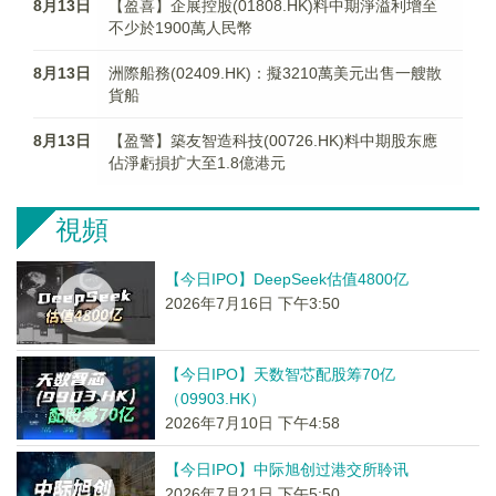
8月13日
【盈喜】企展控股(01808.HK)料中期淨溢利增至
不少於1900萬人民幣
8月13日
洲際船務(02409.HK)：擬3210萬美元出售一艘散
貨船
8月13日
【盈警】築友智造科技(00726.HK)料中期股东應
佔淨虧損扩大至1.8億港元
視頻
【今日IPO】DeepSeek估值4800亿
2026年7月16日 下午3:50
【今日IPO】天数智芯配股筹70亿
（09903.HK）
2026年7月10日 下午4:58
【今日IPO】中际旭创过港交所聆讯
2026年7月21日 下午5:50