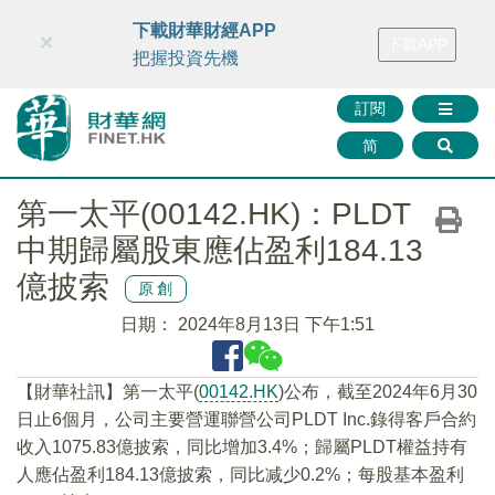
財華智庫網
FINTV
FINMETA
財華證券
媒體矩陣
下載財華財經APP
×
下載APP
智庫沙龍
聯絡我們
把握投資先機
訂閱
简
第一太平(00142.HK)：PLDT
中期歸屬股東應佔盈利184.13
億披索
原創
日期：
2024年8月13日 下午1:51
【財華社訊】第一太平(
00142.HK
)公布，截至2024年6月30
日止6個月，公司主要營運聯營公司PLDT Inc.錄得客戶合約
收入1075.83億披索，同比增加3.4%；歸屬PLDT權益持有
人應佔盈利184.13億披索，同比减少0.2%；每股基本盈利