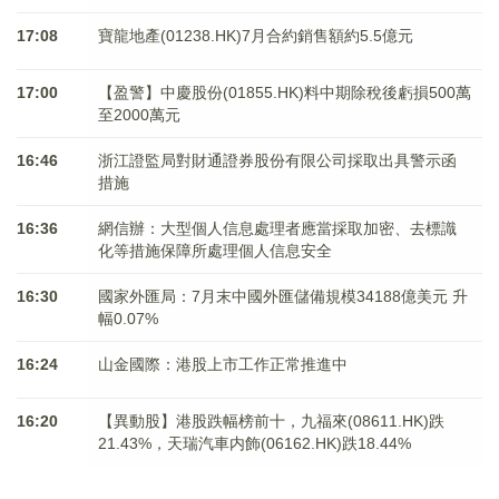
17:08
寶龍地產(01238.HK)7月合約銷售額約5.5億元
17:00
【盈警】中慶股份(01855.HK)料中期除稅後虧損500萬
至2000萬元
16:46
浙江證監局對財通證券股份有限公司採取出具警示函
措施
16:36
網信辦：大型個人信息處理者應當採取加密、去標識
化等措施保障所處理個人信息安全
16:30
國家外匯局：7月末中國外匯儲備規模34188億美元 升
幅0.07%
16:24
山金國際：港股上市工作正常推進中
16:20
【異動股】港股跌幅榜前十，九福來(08611.HK)跌
21.43%，天瑞汽車内飾(06162.HK)跌18.44%