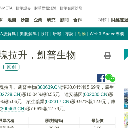
INMETA
財華證券
財華
媒體矩陣
財華
智庫沙龍
單
地圖
沙龍
企業
研究
顧問
合作
視頻
財經速
A股解碼
美股解碼
股評
研報
專訪
活動
Web3 Space專欄
塊拉升，凱普生物
原創
板塊拉升。凱普生物(
300639.CN
)漲20.04%報5.69元，廣生
02728.CN
)漲10.04%報8.55元，達安基因(
002030.CN
)漲
00%報5.06元，衆生藥業(
002317.CN
)漲9.97%報12.9元，康
(
300463.CN
)漲7.66%報12.79元。
股票名稱
漲跌幅(%)
最新價
凱普生物
20.04
5.69