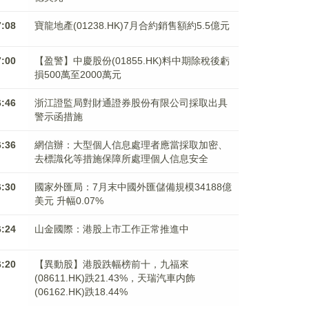
7:08
寶龍地產(01238.HK)7月合約銷售額約5.5億元
7:00
【盈警】中慶股份(01855.HK)料中期除稅後虧
損500萬至2000萬元
6:46
浙江證監局對財通證券股份有限公司採取出具
警示函措施
6:36
網信辦：大型個人信息處理者應當採取加密、
去標識化等措施保障所處理個人信息安全
6:30
國家外匯局：7月末中國外匯儲備規模34188億
美元 升幅0.07%
6:24
山金國際：港股上市工作正常推進中
6:20
【異動股】港股跌幅榜前十，九福來
(08611.HK)跌21.43%，天瑞汽車内飾
(06162.HK)跌18.44%