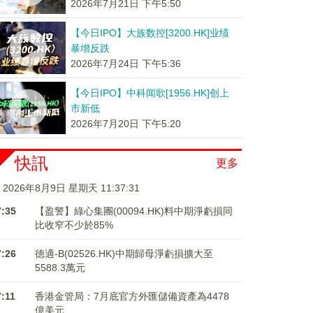
2026年7月21日 下午5:50
【今日IPO】大族数控[3200.HK]业绩
暴增反跌
2026年7月24日 下午5:36
【今日IPO】中科闻歌[1956.HK]创上
市新低
2026年7月20日 下午5:20
快訊
更多
2026年8月9日 星期天 11:37:31
7:35
【盈警】綠心集團(00094.HK)料中期淨虧損同
比收窄不少於85%
7:26
德適-B(02526.HK)中期歸母淨虧損擴大至
5588.3萬元
7:11
香港金管局：7月底官方外匯儲備資產為4478
億美元