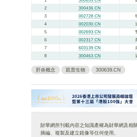
2
300436.CN
3
002728.CN
4
002030.CN
5
002693.CN
6
002317.CN
7
603139.CN
8
300463.CN
肝炎概念
凱普生物
300639.CN
財華網所刊載內容之知識產權為財華網及相
摘編、複製及建立鏡像等任何使用。