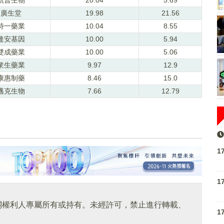
廣生堂
19.98
21.56
特一藥業
10.04
8.55
達安基因
10.00
5.94
雙成藥業
10.00
5.06
衆生藥業
9.97
12.9
康惠制藥
8.46
15.0
邁克生物
7.66
12.79
1
1
關權利人專屬所有或持有。未經許可，禁止進行轉載、
1