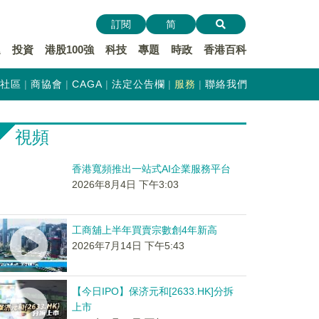
訂閱
简
遞
投資
港股100強
科技
專題
時政
香港百科
社區
商協會
CAGA
法定公告欄
服務
聯絡我們
視頻
香港寬頻推出一站式AI企業服務平台
2026年8月4日 下午3:03
工商舖上半年買賣宗數創4年新高
2026年7月14日 下午5:43
【今日IPO】保济元和[2633.HK]分拆
上市