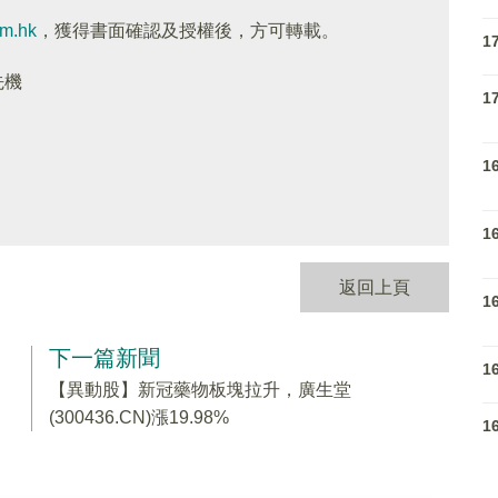
om.hk
，獲得書面確認及授權後，方可轉載。
1
先機
1
1
1
返回上頁
1
下一篇新聞
1
【異動股】新冠藥物板塊拉升，廣生堂
(300436.CN)漲19.98%
1