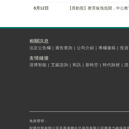
8月12日
【異動股】教育板塊低開，中公教育(00
相關訊息
法定公告欄
|
廣告查詢
|
公司介紹
|
專欄邀稿
|
投資
友情鏈接
清博智能
|
艾媒諮詢
|
和訊
|
新時空
|
時代財經
|
證
免責聲明：
財華控股有限公司及香港聯合交易所有限公司將盡力確保彼等