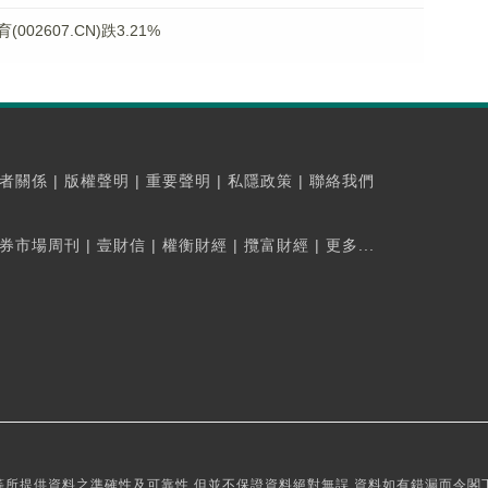
2607.CN)跌3.21%
者關係
|
版權聲明
|
重要聲明
|
私隱政策
|
聯絡我們
券市場周刊
|
壹財信
|
權衡財經
|
攬富財經
|
更多...
所提供資料之準確性及可靠性,但並不保證資料絕對無誤,資料如有錯漏而令閣