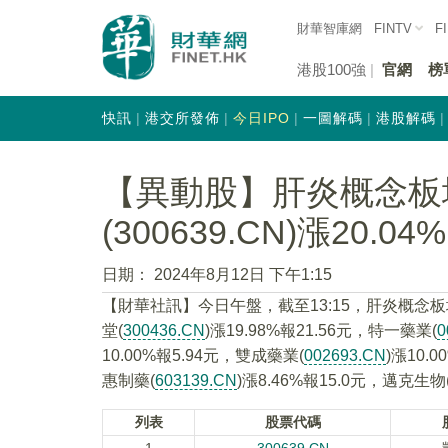
財華智庫網
FINTV
F
港股100強
官網
榜
快訊
港交所發佈
今日IPO
一圖解碼
港股解碼
【異動股】肝炎概念板
(300639.CN)漲20.04%
日期：
2024年8月12日 下午1:15
【財華社訊】今日午盤，截至13:15，肝炎概念
堂(
300436.CN
)漲19.98%報21.56元，特一藥業(
0
10.00%報5.94元，雙成藥業(
002693.CN
)漲10.
惠制藥(
603139.CN
)漲8.46%報15.0元，邁克生物
列表
股票代碼
1
300639.CN