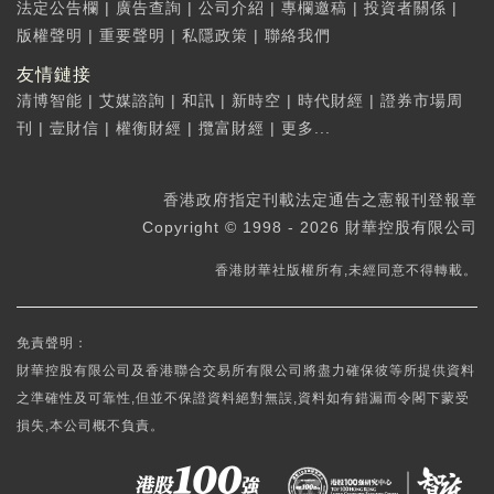
法定公告欄
|
廣告查詢
|
公司介紹
|
專欄邀稿
|
投資者關係
|
版權聲明
|
重要聲明
|
私隱政策
|
聯絡我們
友情鏈接
清博智能
|
艾媒諮詢
|
和訊
|
新時空
|
時代財經
|
證券市場周
刊
|
壹財信
|
權衡財經
|
攬富財經
|
更多...
香港政府指定刊載法定通告之憲報刊登報章
Copyright © 1998 - 2026 財華控股有限公司
香港財華社版權所有,未經同意不得轉載。
免責聲明：
財華控股有限公司及香港聯合交易所有限公司將盡力確保彼等所提供資料
之準確性及可靠性,但並不保證資料絕對無誤,資料如有錯漏而令閣下蒙受
損失,本公司概不負責。