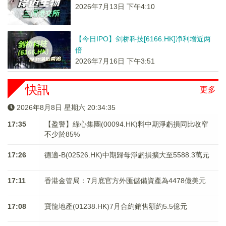
2026年7月13日 下午4:10
【今日IPO】剑桥科技[6166.HK]净利增近两
倍
2026年7月16日 下午3:51
快訊
更多
2026年8月8日 星期六 20:34:35
17:35
【盈警】綠心集團(00094.HK)料中期淨虧損同比收窄
不少於85%
17:26
德適-B(02526.HK)中期歸母淨虧損擴大至5588.3萬元
17:11
香港金管局：7月底官方外匯儲備資產為4478億美元
17:08
寶龍地產(01238.HK)7月合約銷售額約5.5億元