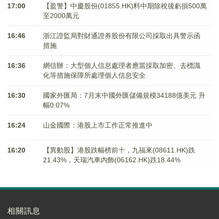
17:00
【盈警】中慶股份(01855.HK)料中期除稅後虧損500萬
至2000萬元
16:46
浙江證監局對財通證券股份有限公司採取出具警示函
措施
16:36
網信辦：大型個人信息處理者應當採取加密、去標識
化等措施保障所處理個人信息安全
16:30
國家外匯局：7月末中國外匯儲備規模34188億美元 升
幅0.07%
16:24
山金國際：港股上市工作正常推進中
16:20
【異動股】港股跌幅榜前十，九福來(08611.HK)跌
21.43%，天瑞汽車内飾(06162.HK)跌18.44%
相關訊息