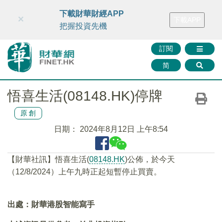
財華智庫網
FINTV
FINMETA
財華證券
媒體矩陣
下載財華財經APP
×
下載APP
智庫沙龍
聯絡我們
把握投資先機
訂閱
简
悟喜生活(08148.HK)停牌
原創
日期：
2024年8月12日 上午8:54
【財華社訊】悟喜生活(
08148.HK
)公佈，於今天
（12/8/2024）上午九時正起短暫停止買賣。
出處：財華港股智能寫手