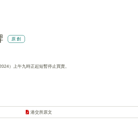
牌
原創
8/2024）上午九時正起短暫停止買賣。
港交所原文