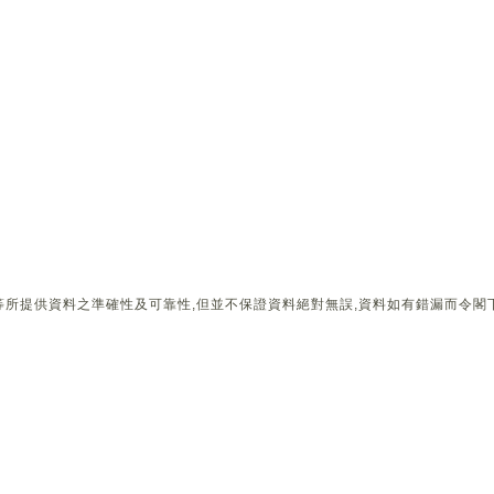
所提供資料之準確性及可靠性,但並不保證資料絕對無誤,資料如有錯漏而令閣