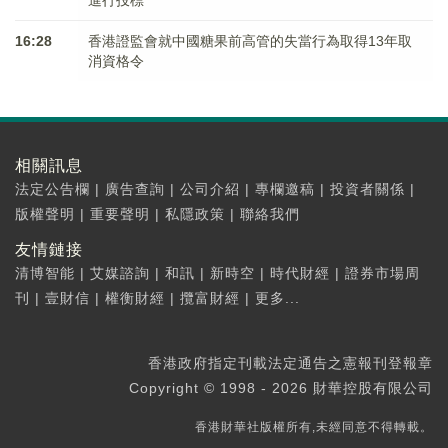
進行投標
16:28
香港證監會就中國糖果前高管的失當行為取得13年取
消資格令
相關訊息
法定公告欄
|
廣告查詢
|
公司介紹
|
專欄邀稿
|
投資者關係
|
版權聲明
|
重要聲明
|
私隱政策
|
聯絡我們
友情鏈接
清博智能
|
艾媒諮詢
|
和訊
|
新時空
|
時代財經
|
證券市場周
刊
|
壹財信
|
權衡財經
|
攬富財經
|
更多...
香港政府指定刊載法定通告之憲報刊登報章
Copyright © 1998 - 2026 財華控股有限公司
香港財華社版權所有,未經同意不得轉載。