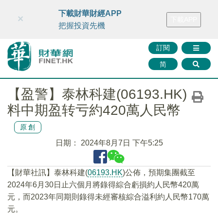
財華智庫網
FINTV
FINMETA
財華證券
媒體矩陣
下載財華財經APP
×
下載APP
智庫沙龍
聯絡我們
把握投資先機
訂閱
简
【盈警】泰林科建(06193.HK)
料中期盈转亏約420萬人民幣
原創
日期：
2024年8月7日 下午5:25
【財華社訊】泰林科建(
06193.HK
)公佈，預期集團截至
2024年6月30日止六個月將錄得綜合虧損約人民幣420萬
元，而2023年同期則錄得未經審核綜合溢利約人民幣170萬
元。