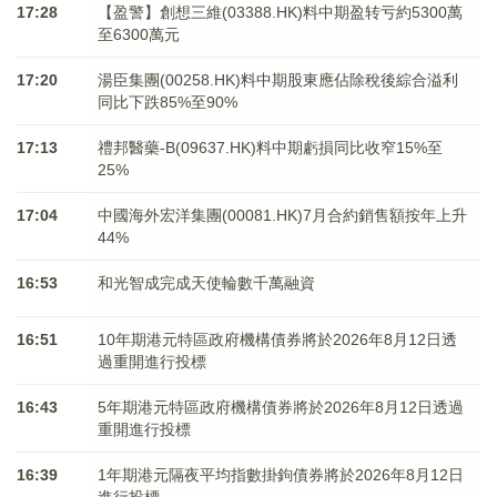
17:28
【盈警】創想三維(03388.HK)料中期盈转亏約5300萬
至6300萬元
17:20
湯臣集團(00258.HK)料中期股東應佔除稅後綜合溢利
同比下跌85%至90%
17:13
禮邦醫藥-B(09637.HK)料中期虧損同比收窄15%至
25%
17:04
中國海外宏洋集團(00081.HK)7月合約銷售額按年上升
44%
16:53
和光智成完成天使輪數千萬融資
16:51
10年期港元特區政府機構債券將於2026年8月12日透
過重開進行投標
16:43
5年期港元特區政府機構債券將於2026年8月12日透過
重開進行投標
16:39
1年期港元隔夜平均指數掛鉤債券將於2026年8月12日