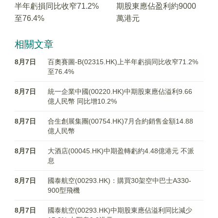
半年虧損同比收窄71.2%
期股東應佔盈利約9000
至76.4%
萬港元
相關文章
8月7日
百奧賽圖-B(02315.HK)上半年虧損同比收窄71.2%
至76.4%
8月7日
統一企業中國(00220.HK)中期股東應佔溢利9.66
億人民幣 同比增10.2%
8月7日
合生創展集團(00754.HK)7月合約銷售金額14.88
億人民幣
8月7日
大酒店(00045.HK)中期盈轉虧約4.48億港元 不派
息
8月7日
國泰航空(00293.HK)：購買30架空中巴士A330-
900型飛機
8月7日
國泰航空(00293.HK)中期股東應佔溢利同比減少