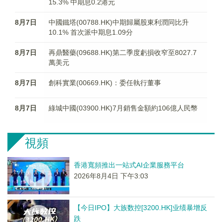
15.3% 中期息0.2港元
8月7日
中國鐵塔(00788.HK)中期歸屬股東利潤同比升
10.1% 首次派中期息1.09分
8月7日
再鼎醫藥(09688.HK)第二季度虧損收窄至8027.7
萬美元
8月7日
創科實業(00669.HK)：委任執行董事
8月7日
綠城中國(03900.HK)7月銷售金額約106億人民幣
視頻
香港寬頻推出一站式AI企業服務平台
2026年8月4日 下午3:03
【今日IPO】大族数控[3200.HK]业绩暴增反
跌