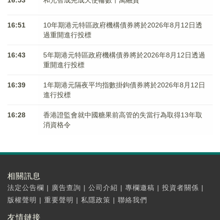
16:53
和光智成完成天使輪數千萬融資
16:51
10年期港元特區政府機構債券將於2026年8月12日透
過重開進行投標
16:43
5年期港元特區政府機構債券將於2026年8月12日透過
重開進行投標
16:39
1年期港元隔夜平均指數掛鉤債券將於2026年8月12日
進行投標
16:28
香港證監會就中國糖果前高管的失當行為取得13年取
消資格令
相關訊息
法定公告欄
|
廣告查詢
|
公司介紹
|
專欄邀稿
|
投資者關係
|
版權聲明
|
重要聲明
|
私隱政策
|
聯絡我們
友情鏈接