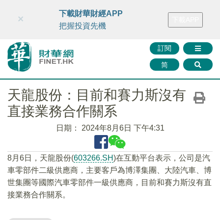
財華智庫網
FINTV
FINMETA
財華證券
媒體矩陣
下載財華財經APP
×
下載APP
智庫沙龍
聯絡我們
把握投資先機
訂閱
简
天龍股份：目前和賽力斯沒有
直接業務合作關系
日期：
2024年8月6日 下午4:31
8月6日，天龍股份(
603266.SH
)在互動平台表示，公司是汽
車零部件二級供應商，主要客戶為博澤集團、大陸汽車、博
世集團等國際汽車零部件一級供應商，目前和賽力斯沒有直
接業務合作關系。