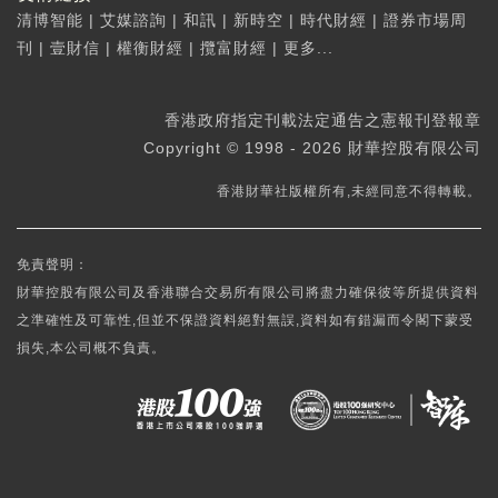
清博智能
|
艾媒諮詢
|
和訊
|
新時空
|
時代財經
|
證券市場周
刊
|
壹財信
|
權衡財經
|
攬富財經
|
更多...
香港政府指定刊載法定通告之憲報刊登報章
Copyright © 1998 - 2026 財華控股有限公司
香港財華社版權所有,未經同意不得轉載。
免責聲明：
財華控股有限公司及香港聯合交易所有限公司將盡力確保彼等所提供資料
之準確性及可靠性,但並不保證資料絕對無誤,資料如有錯漏而令閣下蒙受
損失,本公司概不負責。