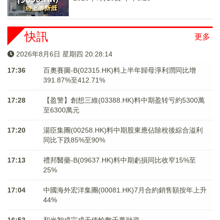
快訊
更多
2026年8月6日 星期四 20:28:14
17:36
百奧賽圖-B(02315.HK)料上半年歸母淨利潤同比增
391.87%至412.71%
17:28
【盈警】創想三維(03388.HK)料中期盈转亏約5300萬
至6300萬元
17:20
湯臣集團(00258.HK)料中期股東應佔除稅後綜合溢利
同比下跌85%至90%
17:13
禮邦醫藥-B(09637.HK)料中期虧損同比收窄15%至
25%
17:04
中國海外宏洋集團(00081.HK)7月合約銷售額按年上升
44%