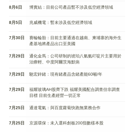
8月6日
博實結：目前公司產品暫不涉及低空經濟領域
8月5日
兆威機電：暫未涉及低空經濟領域
7月30日
賽輪輪胎：目前主要通過在越南、柬埔寨的海外生
產基地將產品出口至美國
7月29日
通化金馬：公司研制的琥珀八氫氨吖啶片主要用於
治療輕、中度阿爾茨海默病
7月29日
馳宏鋅鍺：現有鍺產品含鍺產能60噸/年
7月29日
福耀玻璃AH股齊下跌 福耀美國配合調查但非調查
目標 目前生產經營一切正常
7月25日
通達電氣：與百度蘿蔔快跑無業務合作
7月25日
京源環保：未入選科創板200指數樣本股