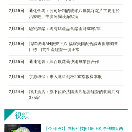
7月29日
通化金馬：公司研制的琥珀八氫氨吖啶片主要用於
治療輕、中度阿爾茨海默病
7月29日
馳宏鋅鍺：現有鍺產品含鍺產能60噸/年
7月29日
福耀玻璃AH股齊下跌 福耀美國配合調查但非調查
目標 目前生產經營一切正常
7月25日
通達電氣：與百度蘿蔔快跑無業務合作
7月25日
京源環保：未入選科創板200指數樣本股
7月24日
錦江酒店：旗下位於法國酒店配套經營的餐廳共有
375家
視頻
【今日IPO】剑桥科技[6166.HK]净利增近两