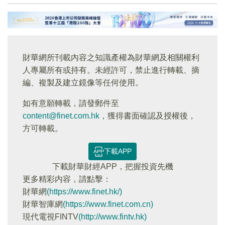
財華網所刊載內容之知識產權為財華網及相關權利
人專屬所有或持有。未經許可，禁止進行轉載、摘
編、複製及建立鏡像等任何使用。
如有意願轉載，請發郵件至
content@finet.com.hk
，獲得書面確認及授權後，
方可轉載。
下載APP
下載財華財經APP，把握投資先機
更多精彩内容，請點擊：
財華網
(https://www.finet.hk/)
財華智庫網
(https://www.finet.com.cn)
現代電視FINTV
(http://www.fintv.hk)