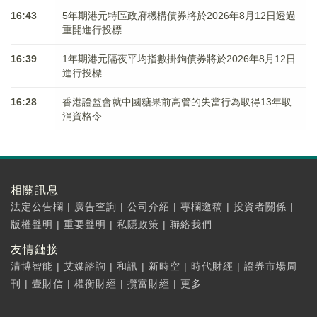
16:43
5年期港元特區政府機構債券將於2026年8月12日透過
重開進行投標
16:39
1年期港元隔夜平均指數掛鉤債券將於2026年8月12日
進行投標
16:28
香港證監會就中國糖果前高管的失當行為取得13年取
消資格令
相關訊息
法定公告欄
|
廣告查詢
|
公司介紹
|
專欄邀稿
|
投資者關係
|
版權聲明
|
重要聲明
|
私隱政策
|
聯絡我們
友情鏈接
清博智能
|
艾媒諮詢
|
和訊
|
新時空
|
時代財經
|
證券市場周
刊
|
壹財信
|
權衡財經
|
攬富財經
|
更多...