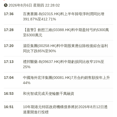
2026年8月6日 星期四 22:28:02
17:36
百奧賽圖-B(02315.HK)料上半年歸母淨利潤同比增
391.87%至412.71%
17:28
【盈警】創想三維(03388.HK)料中期盈转亏約5300萬
至6300萬元
17:20
湯臣集團(00258.HK)料中期股東應佔除稅後綜合溢利
同比下跌85%至90%
17:13
禮邦醫藥-B(09637.HK)料中期虧損同比收窄15%至
25%
17:04
中國海外宏洋集團(00081.HK)7月合約銷售額按年上升
44%
16:53
和光智成完成天使輪數千萬融資
16:51
10年期港元特區政府機構債券將於2026年8月12日透
過重開進行投標