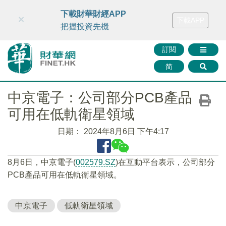
財華智庫網
FINTV
FINMETA
財華證券
媒體矩陣
下載財華財經APP
×
下載APP
智庫沙龍
聯絡我們
把握投資先機
訂閱
简
中京電子：公司部分PCB產品
可用在低軌衛星領域
日期：
2024年8月6日 下午4:17
8月6日，中京電子(
002579.SZ
)在互動平台表示，公司部分
PCB產品可用在低軌衛星領域。
中京電子
低軌衛星領域