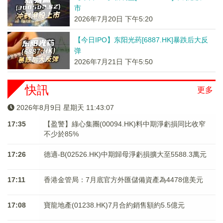
市
2026年7月20日 下午5:20
【今日IPO】东阳光药[6887.HK]暴跌后大反
弹
2026年7月21日 下午5:50
快訊
更多
2026年8月9日 星期天 11:43:07
17:35
【盈警】綠心集團(00094.HK)料中期淨虧損同比收窄
不少於85%
17:26
德適-B(02526.HK)中期歸母淨虧損擴大至5588.3萬元
17:11
香港金管局：7月底官方外匯儲備資產為4478億美元
17:08
寶龍地產(01238.HK)7月合約銷售額約5.5億元