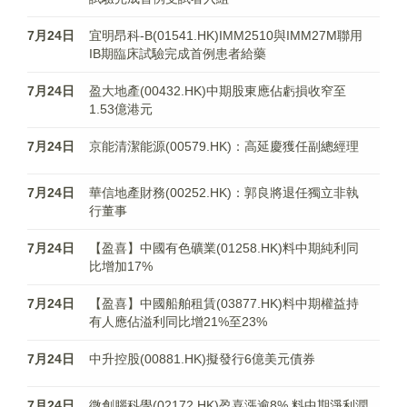
7月24日
宜明昂科-B(01541.HK)IMM2510與IMM27M聯用
IB期臨床試驗完成首例患者給藥
7月24日
盈大地產(00432.HK)中期股東應佔虧損收窄至
1.53億港元
7月24日
京能清潔能源(00579.HK)：高延慶獲任副總經理
7月24日
華信地產財務(00252.HK)：郭良將退任獨立非執
行董事
7月24日
【盈喜】中國有色礦業(01258.HK)料中期純利同
比增加17%
7月24日
【盈喜】中國船舶租賃(03877.HK)料中期權益持
有人應佔溢利同比增21%至23%
7月24日
中升控股(00881.HK)擬發行6億美元債券
7月24日
微創腦科學(02172.HK)盈喜漲逾8% 料中期淨利潤