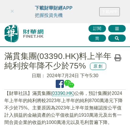
財華智庫網
FINTV
FINMETA
財華證券
媒體矩陣
下載財華財經APP
×
下載APP
智庫沙龍
聯絡我們
把握投資先機
訂閱
简
滿貫集團(03390.HK)料上半年
純利按年降不少於75%
原創
日期：
2024年7月24日 下午5:30
【財華社訊】滿貫集團(
03390.HK
)公佈，預計集團於2024
年上半年的純利將較2023年上半年的純利8700萬港元下降
不少於75%。主要原因為2023年上半年並無確認按公平值
計入損益的金融資產的公平值收益約1910萬港元及出售一
間合資企業的收益約1000萬港元以及毛利普遍下降。