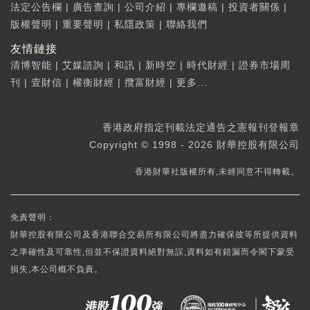
法定公告欄
|
廣告查詢
|
公司介紹
|
專欄邀稿
|
投資者關係
|
版權聲明
|
重要聲明
|
私隱政策
|
聯絡我們
友情鏈接
清博智能
|
艾媒諮詢
|
和訊
|
新時空
|
時代財經
|
證券市場周
刊
|
壹財信
|
權衡財經
|
攬富財經
|
更多...
香港政府指定刊載法定通告之憲報刊登報章
Copyright © 1998 - 2026 財華控股有限公司
香港財華社版權所有,未經同意不得轉載。
免責聲明：
財華控股有限公司及香港聯合交易所有限公司將盡力確保彼等所提供資料
之準確性及可靠性,但並不保證資料絕對無誤,資料如有錯漏而令閣下蒙受
損失,本公司概不負責。