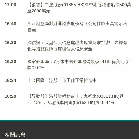
17:00
【盈警】中慶股份(01855.HK)料中期除稅後虧損500萬
至2000萬元
16:46
浙江證監局對財通證券股份有限公司採取出具警示函
措施
16:36
網信辦：大型個人信息處理者應當採取加密、去標識
化等措施保障所處理個人信息安全
16:30
國家外匯局：7月末中國外匯儲備規模34188億美元 升
幅0.07%
16:24
山金國際：港股上市工作正常推進中
16:20
【異動股】港股跌幅榜前十，九福來(08611.HK)跌
21.43%，天瑞汽車内飾(06162.HK)跌18.44%
相關訊息