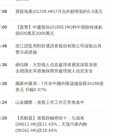
7:08
寶龍地產(01238.HK)7月合約銷售額約5.5億元
7:00
【盈警】中慶股份(01855.HK)料中期除稅後虧
損500萬至2000萬元
6:46
浙江證監局對財通證券股份有限公司採取出具
警示函措施
6:36
網信辦：大型個人信息處理者應當採取加密、
去標識化等措施保障所處理個人信息安全
6:30
國家外匯局：7月末中國外匯儲備規模34188億
美元 升幅0.07%
6:24
山金國際：港股上市工作正常推進中
6:20
【異動股】港股跌幅榜前十，九福來
(08611.HK)跌21.43%，天瑞汽車内飾
(06162.HK)跌18.44%