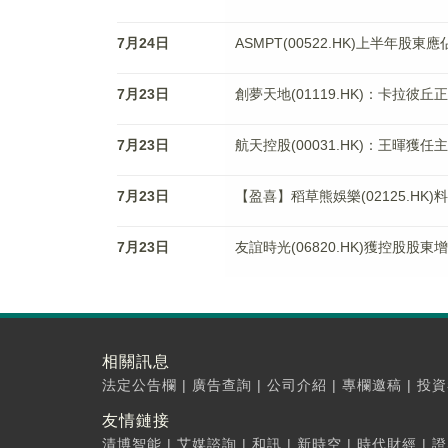
7月24日
ASMPT(00522.HK)上半年股東
7月23日
創夢天地(01119.HK)：卡拉彼
7月23日
航天控股(00031.HK)：王暉獲
7月23日
【盈喜】稻草熊娛樂(02125.HK)
7月23日
友誼時光(06820.HK)獲控股股東增
相關訊息
法定公告欄
|
廣告查詢
|
公司介紹
|
專欄邀稿
|
投資
友情鏈接
清博智能
|
艾媒諮詢
|
和訊
|
新時空
|
時代財經
|
證