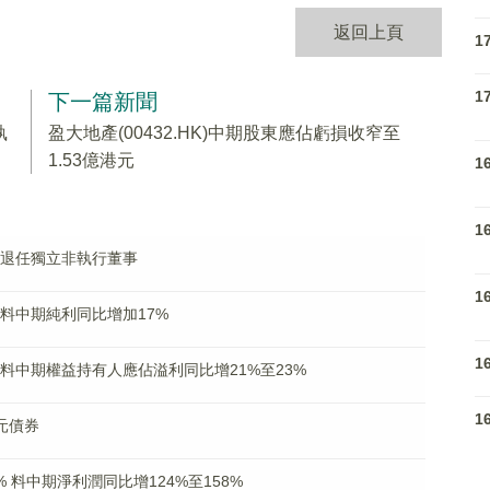
返回上頁
1
1
下一篇新聞
執
盈大地產(00432.HK)中期股東應佔虧損收窄至
1.53億港元
1
1
良將退任獨立非執行董事
1
K)料中期純利同比增加17%
1
K)料中期權益持有人應佔溢利同比增21%至23%
1
美元債券
8% 料中期淨利潤同比增124%至158%