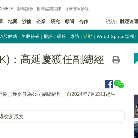
INMETA
財華證券
財華
媒體矩陣
財華
智庫沙龍
單
地圖
沙龍
企業
研究
顧問
合作
視頻
財經速
A股解碼
美股解碼
股評
研報
專訪
活動
Web3 Space專欄
.HK)：高延慶獲任副總經
延慶已獲委任為公司副總經理，自2024年7月23日起生
港交所原文