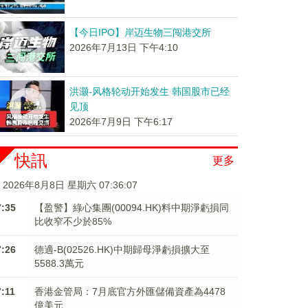
【今日IPO】岸迈生物三闯港交所
2026年7月13日 下午4:10
洪灏-风格轮动开始发生 韩国股市已经
见顶
2026年7月9日 下午6:17
快訊
更多
2026年8月8日 星期六 07:36:07
7:35
【盈警】綠心集團(00094.HK)料中期淨虧損同
比收窄不少於85%
7:26
德適-B(02526.HK)中期歸母淨虧損擴大至
5588.3萬元
7:11
香港金管局：7月底官方外匯儲備資產為4478
億美元