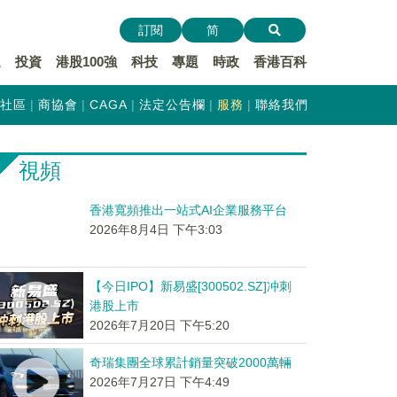
訂閱
简
遞
投資
港股100強
科技
專題
時政
香港百科
社區
商協會
CAGA
法定公告欄
服務
聯絡我們
視頻
香港寬頻推出一站式AI企業服務平台
2026年8月4日 下午3:03
【今日IPO】新易盛[300502.SZ]冲刺
港股上市
2026年7月20日 下午5:20
奇瑞集團全球累計銷量突破2000萬輛
2026年7月27日 下午4:49