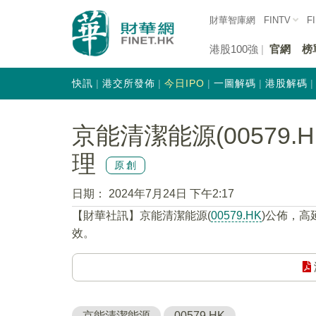
財華智庫網
FINTV
F
港股100強
官網
榜
快訊
港交所發佈
今日IPO
一圖解碼
港股解碼
京能清潔能源(00579
理
原創
日期：
2024年7月24日 下午2:17
【財華社訊】京能清潔能源(
00579.HK
)公佈，高
效。
京能清潔能源
00579.HK