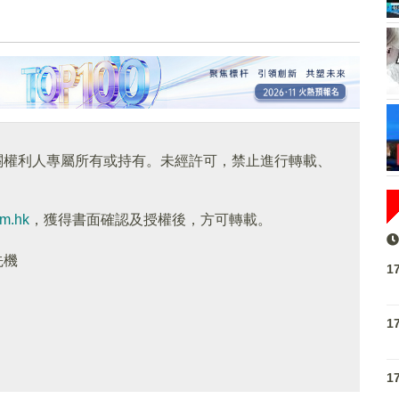
關權利人專屬所有或持有。未經許可，禁止進行轉載、
om.hk
，獲得書面確認及授權後，方可轉載。
先機
1
1
1