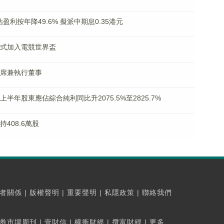
應佔盈利按年降49.6% 擬派中期息0.35港元
丘正式加入電競世界盃
任主席兼執行董事
料上半年股東應佔綜合純利同比升2075.5%至2825.7%
持408.6萬股
者關係
|
版權聲明
|
重要聲明
|
私隱政策
|
聯絡我們
券市場周刊
|
壹財信
|
權衡財經
|
攬富財經
|
更多...