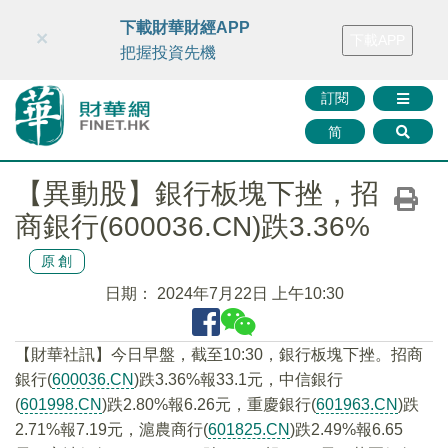
財華智庫網
FINTV
FINMETA
財華證券
媒體矩陣
下載財華財經APP
×
下載APP
智庫沙龍
聯絡我們
把握投資先機
訂閱
简
【異動股】銀行板塊下挫，招
商銀行(600036.CN)跌3.36%
原創
日期：
2024年7月22日 上午10:30
【財華社訊】今日早盤，截至10:30，銀行板塊下挫。招商
銀行(
600036.CN
)跌3.36%報33.1元，中信銀行
(
601998.CN
)跌2.80%報6.26元，重慶銀行(
601963.CN
)跌
2.71%報7.19元，滬農商行(
601825.CN
)跌2.49%報6.65