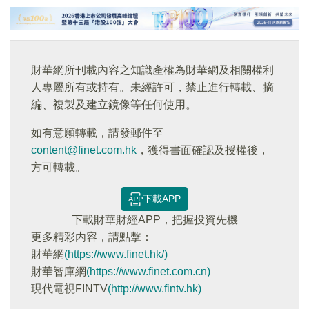
財華網所刊載內容之知識產權為財華網及相關權利
人專屬所有或持有。未經許可，禁止進行轉載、摘
編、複製及建立鏡像等任何使用。
如有意願轉載，請發郵件至
content@finet.com.hk
，獲得書面確認及授權後，
方可轉載。
下載APP
下載財華財經APP，把握投資先機
更多精彩内容，請點擊：
財華網
(https://www.finet.hk/)
財華智庫網
(https://www.finet.com.cn)
現代電視FINTV
(http://www.fintv.hk)