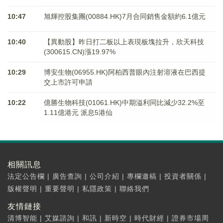
10:47
旭輝控股集團(00884.HK)7月合同銷售金額約6.1億元
10:40
【異動股】昨日打二板以上表現板塊拉升，欣天科技
(300615.CN)漲19.97%
10:29
博安生物(06955.HK)阿柏西普眼內注射溶液在巴西提
交上市許可申請
10:22
億勝生物科技(01061.HK)中期溢利同比減少32.2%至
1.11億港元 派息5港仙
相關訊息
法定公告欄
|
廣告查詢
|
公司介紹
|
專欄邀稿
|
投資者關係
|
版權聲明
|
重要聲明
|
私隱政策
|
聯絡我們
友情鏈接
清博智能
|
艾媒諮詢
|
和訊
|
新時空
|
時代財經
|
證券市場周