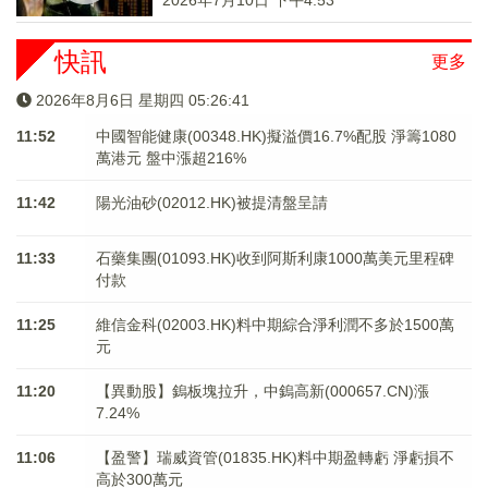
2026年7月10日 下午4:53
快訊
更多
2026年8月6日 星期四 05:26:41
11:52
中國智能健康(00348.HK)擬溢價16.7%配股 淨籌1080
萬港元 ​​​​​​​盤中漲超216%
11:42
陽光油砂(02012.HK)被提清盤呈請
11:33
石藥集團(01093.HK)收到阿斯利康1000萬美元里程碑
付款
11:25
維信金科(02003.HK)料中期綜合淨利潤不多於1500萬
元
11:20
【異動股】鎢板塊拉升，中鎢高新(000657.CN)漲
7.24%
11:06
【盈警】瑞威資管(01835.HK)料中期盈轉虧 淨虧損不
高於300萬元