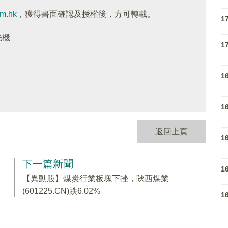
om.hk
，獲得書面確認及授權後，方可轉載。
1
先機
1
1
1
返回上頁
1
下一篇新聞
1
【異動股】煤炭行業板塊下挫，陝西煤業
(601225.CN)跌6.02%
1