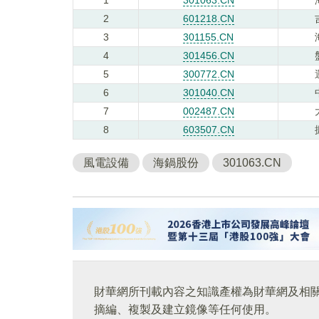
2
601218.CN
3
301155.CN
4
301456.CN
5
300772.CN
6
301040.CN
7
002487.CN
8
603507.CN
風電設備
海鍋股份
301063.CN
財華網所刊載內容之知識產權為財華網及相
摘編、複製及建立鏡像等任何使用。