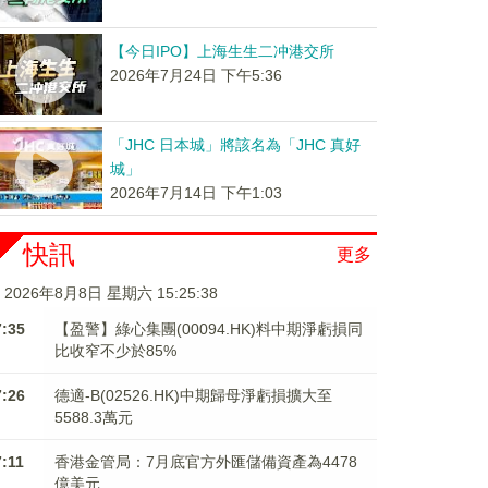
【今日IPO】上海生生二冲港交所
2026年7月24日 下午5:36
「JHC 日本城」將該名為「JHC 真好
城」
2026年7月14日 下午1:03
快訊
更多
2026年8月8日 星期六 15:25:39
7:35
【盈警】綠心集團(00094.HK)料中期淨虧損同
比收窄不少於85%
7:26
德適-B(02526.HK)中期歸母淨虧損擴大至
5588.3萬元
7:11
香港金管局：7月底官方外匯儲備資產為4478
億美元