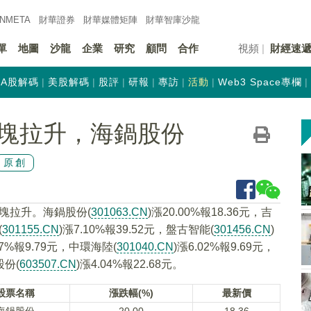
INMETA
財華證券
財華
媒體矩陣
財華
智庫沙龍
單
地圖
沙龍
企業
研究
顧問
合作
視頻
財經速
A股解碼
美股解碼
股評
研報
專訪
活動
Web3 Space專欄
塊拉升，海鍋股份
原創
板塊拉升。海鍋股份(
301063.CN
)漲20.00%報18.36元，吉
(
301155.CN
)漲7.10%報39.52元，盤古智能(
301456.CN
)
07%報9.79元，中環海陸(
301040.CN
)漲6.02%報9.69元，
股份(
603507.CN
)漲4.04%報22.68元。
股票名稱
漲跌幅(%)
最新價
海鍋股份
20.00
18.36