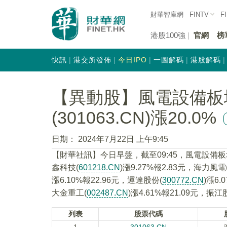
財華智庫網
FINTV
F
港股100強
官網
榜
快訊
港交所發佈
今日IPO
一圖解碼
港股解碼
【異動股】風電設備板
(301063.CN)漲20.0%
日期：
2024年7月22日 上午9:45
【財華社訊】今日早盤，截至09:45，風電設備
鑫科技(
601218.CN
)漲9.27%報2.83元，海力風電
漲6.10%報22.96元，運達股份(
300772.CN
)漲6.
大金重工(
002487.CN
)漲4.61%報21.09元，振江
列表
股票代碼
1
301063.CN