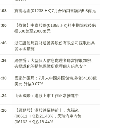
7:08
寶龍地產(01238.HK)7月合約銷售額約5.5億元
7:00
【盈警】中慶股份(01855.HK)料中期除稅後虧
損500萬至2000萬元
6:46
浙江證監局對財通證券股份有限公司採取出具
警示函措施
6:36
網信辦：大型個人信息處理者應當採取加密、
去標識化等措施保障所處理個人信息安全
6:30
國家外匯局：7月末中國外匯儲備規模34188億
美元 升幅0.07%
6:24
山金國際：港股上市工作正常推進中
6:20
【異動股】港股跌幅榜前十，九福來
(08611.HK)跌21.43%，天瑞汽車内飾
(06162.HK)跌18.44%