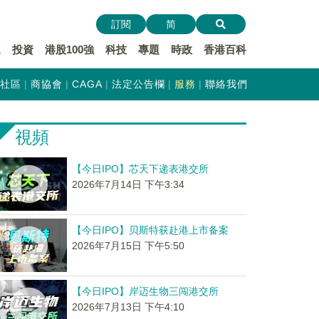
訂閱
简
遞
投資
港股100強
科技
專題
時政
香港百科
社區
商協會
CAGA
法定公告欄
服務
聯絡我們
視頻
【今日IPO】芯天下递表港交所
2026年7月14日 下午3:34
【今日IPO】贝斯特获赴港上市备案
2026年7月15日 下午5:50
【今日IPO】岸迈生物三闯港交所
2026年7月13日 下午4:10