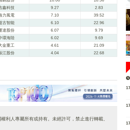
吉鑫科技
9.27
2.83
海力風電
7.10
39.52
盤古智能
6.10
22.96
運達股份
6.07
9.79
中環海陸
6.02
9.69
大金重工
4.61
21.09
振江股份
4.04
22.68
1
1
關權利人專屬所有或持有。未經許可，禁止進行轉載、
1