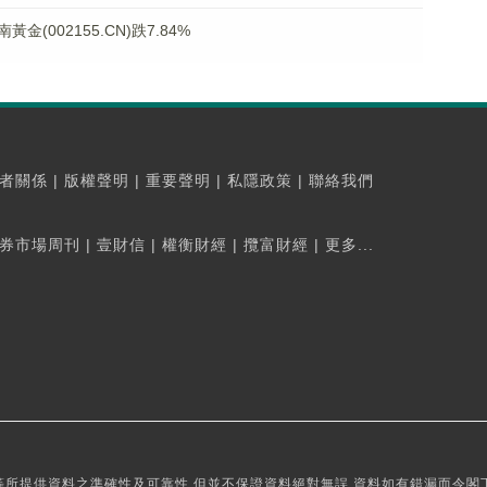
002155.CN)跌7.84%
者關係
|
版權聲明
|
重要聲明
|
私隱政策
|
聯絡我們
券市場周刊
|
壹財信
|
權衡財經
|
攬富財經
|
更多...
所提供資料之準確性及可靠性,但並不保證資料絕對無誤,資料如有錯漏而令閣