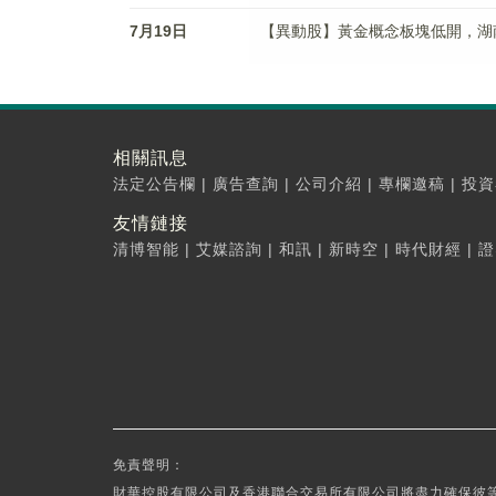
7月19日
【異動股】黃金概念板塊低開，湖南黃金(
相關訊息
法定公告欄
|
廣告查詢
|
公司介紹
|
專欄邀稿
|
投資
友情鏈接
清博智能
|
艾媒諮詢
|
和訊
|
新時空
|
時代財經
|
證
免責聲明：
財華控股有限公司及香港聯合交易所有限公司將盡力確保彼等