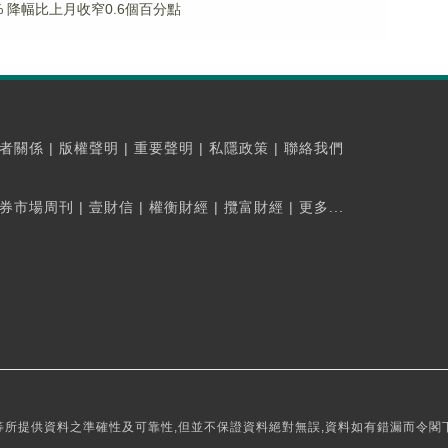
% 降幅比上月收窄0.6個百分點
者關係
|
版權聲明
|
重要聲明
|
私隱政策
|
聯絡我們
券市場周刊
|
壹財信
|
權衡財經
|
攬富財經
|
更多...
所提供資料之準確性及可靠性,但並不保證資料絕對無誤,資料如有錯漏而令閣