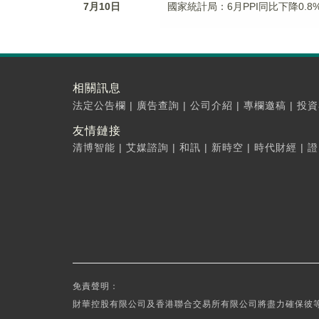
7月10日
國家統計局：6月PPI同比下降0.8
相關訊息
法定公告欄
|
廣告查詢
|
公司介紹
|
專欄邀稿
|
投資
友情鏈接
清博智能
|
艾媒諮詢
|
和訊
|
新時空
|
時代財經
|
證
免責聲明：
財華控股有限公司及香港聯合交易所有限公司將盡力確保彼等