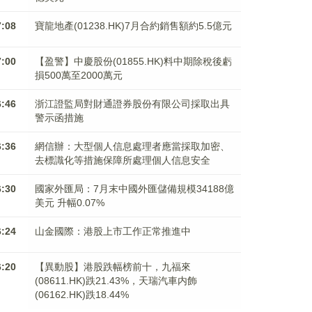
7:08
寶龍地產(01238.HK)7月合約銷售額約5.5億元
7:00
【盈警】中慶股份(01855.HK)料中期除稅後虧
損500萬至2000萬元
6:46
浙江證監局對財通證券股份有限公司採取出具
警示函措施
6:36
網信辦：大型個人信息處理者應當採取加密、
去標識化等措施保障所處理個人信息安全
6:30
國家外匯局：7月末中國外匯儲備規模34188億
美元 升幅0.07%
6:24
山金國際：港股上市工作正常推進中
6:20
【異動股】港股跌幅榜前十，九福來
(08611.HK)跌21.43%，天瑞汽車内飾
(06162.HK)跌18.44%