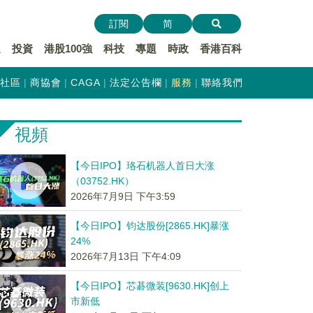
訂閱
简
遞
投資
港股100強
科技
專題
時政
香港百科
社區
商協會
CAGA
法定公告欄
服務
聯絡我們
視頻
【今日IPO】珞石机器人首日大涨
（03752.HK）
2026年7月9日 下午3:59
【今日IPO】钧达股份[2865.HK]暴涨
24%
2026年7月13日 下午4:09
【今日IPO】芯碁微装[9630.HK]创上
市新低