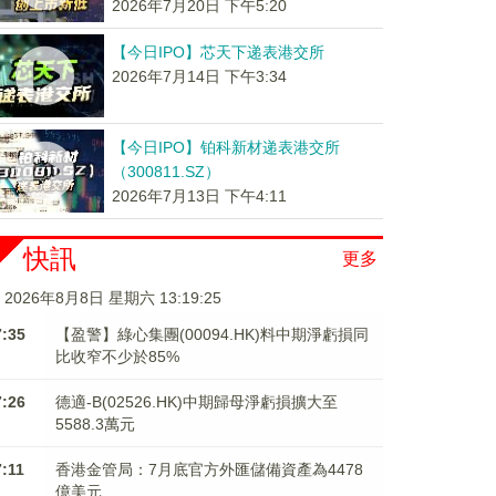
2026年7月20日 下午5:20
【今日IPO】芯天下递表港交所
2026年7月14日 下午3:34
【今日IPO】铂科新材递表港交所
（300811.SZ）
2026年7月13日 下午4:11
快訊
更多
2026年8月8日 星期六 13:19:26
7:35
【盈警】綠心集團(00094.HK)料中期淨虧損同
比收窄不少於85%
7:26
德適-B(02526.HK)中期歸母淨虧損擴大至
5588.3萬元
7:11
香港金管局：7月底官方外匯儲備資產為4478
億美元