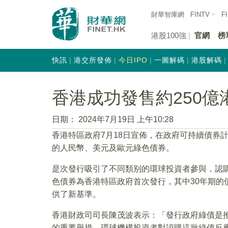
財華智庫網
FINTV
F
港股100強
官網
榜
快訊
港交所發佈
今日IPO
一圖解碼
港股解碼
香港成功發售約250
日期：
2024年7月19日 上午10:28
香港特區政府7月18日宣佈，在政府可持續債券計
的人民幣、美元及歐元綠色債券。
是次發行吸引了不同類别的環球投資者參與，認購金
色債券為香港特區政府首次發行，其中30年期的
供了新基準。
香港財政司司長陳茂波表示：「發行政府綠債是
的重要舉措。環球機構投資者對認購這批綠債反