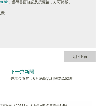
om.hk
，獲得書面確認及授權後，方可轉載。
先機
返回上頁
下一篇新聞
香港金管局：6月底綜合利率為2.62厘
配收入20733元 比上年同期名義增長5.4%