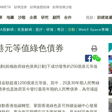
INMETA
財華證券
財華
媒體矩陣
財華
智庫沙龍
單
地圖
沙龍
企業
研究
顧問
合作
視頻
財經速
A股解碼
美股解碼
股評
研報
專訪
活動
Web3 Space專欄
億港元等值綠色債券
劃(前稱政府綠色債券計劃)下成功發售約250億港元等值
額超過1200億港元等值。其中，20及30年期人民幣綠
債券也是政府至今發行最長年期的人民幣債券，為市場提
推動香港低碳轉型、鞏固香港綠色及可持續金融中心發展
應熱烈，再次肯定我們在這方面的努力。是次特區政府首