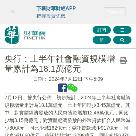
財華智庫網
FINTV
FINMETA
財華證券
媒體矩陣
下載財華財經APP
×
下載APP
智庫沙龍
聯絡我們
把握投資先機
訂閱
简
央行：上半年社會融資規模增
量累計為18.1萬億元
日期：
2024年7月12日 下午5:09
7月12日，據央行公佈，初步統計，2024年上半年社會融資
規模增量累計為18.1萬億元，比上年同期少3.45萬億元。其
中，對實體經濟發放的人民幣貸款增加12.46萬億元，同比
少增3.15萬億元；對實體經濟發放的外幣貸款折合人民幣減
少80億元，同比少減162億元；委託貸款減少917億元，同
比多減1660億元；信託貸款增加3098億元，同比多增2870