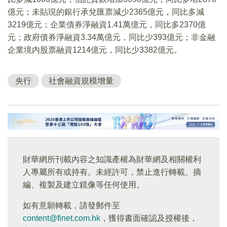
億元；未貼現的銀行承兌匯票減少2365億元，同比多減
3219億元；企業債券淨融資1.41萬億元，同比多2370億
元；政府債券淨融資3.34萬億元，同比少393億元；非金融
企業境内股票融資1214億元，同比少3382億元。
央行
社會融資規模增量
財華網所刊載內容之知識產權為財華網及相關權利
人專屬所有或持有。未經許可，禁止進行轉載、摘
編、複製及建立鏡像等任何使用。
如有意願轉載，請發郵件至
content@finet.com.hk
，獲得書面確認及授權後，