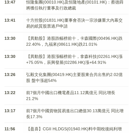
13:47
恒隆集團(00010.HK)及恒隆地產(00101.HK)：蔡德粦
將獲任執行董事及行政總裁
13:41
十方控股(01831.HK)董事會否決一宗涉嫌重大內幕交
易的紙質股票過戶申請
13:30
【異動股】港股跌幅榜前十，卡森國際(00496.HK)跌
22.40%，九福來(08611.HK)跌21.01%
13:30
【異動股】港股漲幅榜前十，拿森科技(02261.HK)漲
+75.05%，辰興發展(02286.HK)漲+64.91%
13:26
弘毅文化集團(00419.HK)主要股東合共出售約2.02億
股 盤中漲超54%
13:22
前7個月中國出口機電產品11.12萬億元 同比增長
21.2%
13:17
前7個月中國貨物貿易進出口總值30.13萬億元 同比增
長17.3%
11:56
【盈喜】CGII HLDGS(01940.HK)料中期稅後純利增