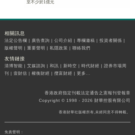
至不少於1億元
相關訊息
法定公告欄
|
廣告查詢
|
公司介紹
|
專欄邀稿
|
投資者關係
|
版權聲明
|
重要聲明
|
私隱政策
|
聯絡我們
友情鏈接
清博智能
|
艾媒諮詢
|
和訊
|
新時空
|
時代財經
|
證券市場周
刊
|
壹財信
|
權衡財經
|
攬富財經
|
更多...
香港政府指定刊載法定通告之憲報刊登報章
Copyright © 1998 - 2026 財華控股有限公司
香港財華社版權所有,未經同意不得轉載。
免責聲明：