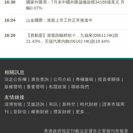
16:30
國家外匯局：7月末中國外匯儲備規模34188億美元 升
幅0.07%
16:24
山金國際：港股上市工作正常推進中
16:20
【異動股】港股跌幅榜前十，九福來(08611.HK)跌
21.43%，天瑞汽車内飾(06162.HK)跌18.44%
相關訊息
法定公告欄
|
廣告查詢
|
公司介紹
|
專欄邀稿
|
投資者關係
|
版權聲明
|
重要聲明
|
私隱政策
|
聯絡我們
友情鏈接
清博智能
|
艾媒諮詢
|
和訊
|
新時空
|
時代財經
|
證券市場周
刊
|
壹財信
|
權衡財經
|
攬富財經
|
更多...
香港政府指定刊載法定通告之憲報刊登報章