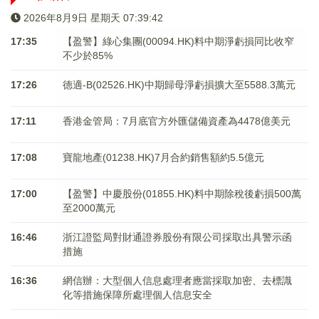
2026年8月9日 星期天 07:39:43
17:35
【盈警】綠心集團(00094.HK)料中期淨虧損同比收窄
不少於85%
17:26
德適-B(02526.HK)中期歸母淨虧損擴大至5588.3萬元
17:11
香港金管局：7月底官方外匯儲備資產為4478億美元
17:08
寶龍地產(01238.HK)7月合約銷售額約5.5億元
17:00
【盈警】中慶股份(01855.HK)料中期除稅後虧損500萬
至2000萬元
16:46
浙江證監局對財通證券股份有限公司採取出具警示函
措施
16:36
網信辦：大型個人信息處理者應當採取加密、去標識
化等措施保障所處理個人信息安全