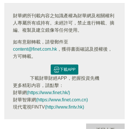
財華網所刊載內容之知識產權為財華網及相關權利
人專屬所有或持有。未經許可，禁止進行轉載、摘
編、複製及建立鏡像等任何使用。
如有意願轉載，請發郵件至
content@finet.com.hk
，獲得書面確認及授權後，
方可轉載。
下載APP
下載財華財經APP，把握投資先機
更多精彩内容，請點擊：
財華網
(https://www.finet.hk/)
財華智庫網
(https://www.finet.com.cn)
現代電視FINTV
(http://www.fintv.hk)