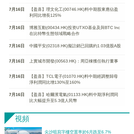
7月16日
【盈喜】理文化工(00746.HK)料中期股東應佔盈
利同比增長125%
7月16日
博雅互動(00434.HK)投资UTXO基金及與BTC Inc
在比特幣生態領域戰略合作
7月16日
中國平安(02318.HK)擬註銷已回購約1.03億股A股
7月16日
上實城市開發(00563.HK)：周亞棟獲任執行董事
7月16日
【盈喜】TCL電子(01070.HK)料中期經調整歸母
淨利潤同比增130%至160%
7月16日
【盈喜】哈爾濱電氣(01133.HK)料中期淨利潤同
比大幅提升至5.3億人民幣
視頻
尖沙咀寫字樓空置率於6月跌至6.7%