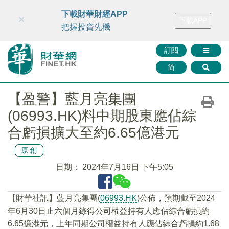
財華智庫網
FINTV
FINMETA
財華證券
媒體矩陣
下載財華財經APP
×
下載APP
智庫沙龍
聯絡我們
把握投資先機
訂閱
简
【盈警】藍月亮集團
(06993.HK)料中期股東應佔綜
合虧損擴大至約6.65億港元
原創
日期：
2024年7月16日 下午5:05
【財華社訊】藍月亮集團(
06993.HK
)公佈，預期截至2024
年6月30日止六個月錄得公司權益持有人應佔綜合虧損約
6.65億港元，上年同期公司權益持有人應佔綜合虧損約1.68