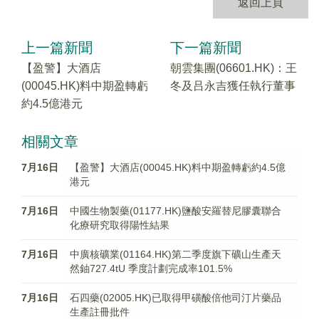
返回上頁
上一篇新聞
下一篇新聞
【盈警】大酒店
朝雲集團(06601.HK)：王
(00045.HK)料中期盈轉虧
冬及吕永吉獲任執行董事
約4.5億港元
相關文章
7月16日
【盈警】大酒店(00045.HK)料中期盈轉虧約4.5億
港元
7月16日
中國生物製藥(01177.HK)鹽酸安羅替尼膠囊聯合
化療研究取得陽性結果
7月16日
中廣核礦業(01164.HK)第二季度旗下礦山生產天
然鈾727.4tU 季度計劃完成率101.5%
7月16日
石四藥(02005.HK)已取得甲磺酸倍他司汀片藥品
生產註冊批件