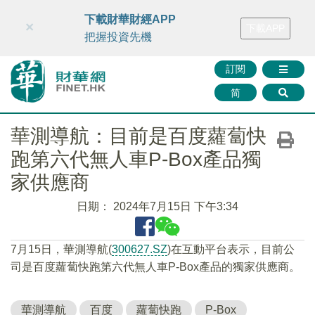
財華智庫網
FINTV
FINMETA
財華證券
媒體矩陣
下載財華財經APP
×
下載APP
智庫沙龍
聯絡我們
把握投資先機
訂閱
简
華測導航：目前是百度蘿蔔快
跑第六代無人車P-Box產品獨
家供應商
日期：
2024年7月15日 下午3:34
7月15日，華測導航(
300627.SZ
)在互動平台表示，目前公
司是百度蘿蔔快跑第六代無人車P-Box產品的獨家供應商。
華測導航
百度
蘿蔔快跑
P-Box