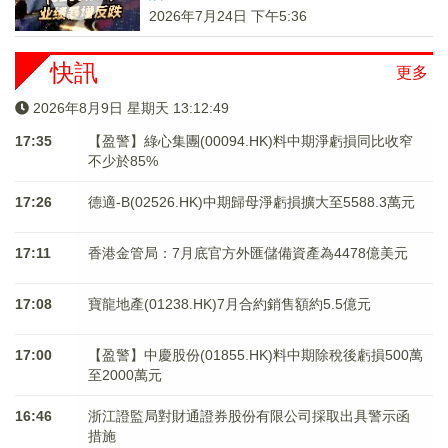
2026年7月24日 下午5:36
快訊
更多
2026年8月9日 星期天 13:12:50
17:35
【盈警】綠心集團(00094.HK)料中期淨虧損同比收窄
不少於85%
17:26
德適-B(02526.HK)中期歸母淨虧損擴大至5588.3萬元
17:11
香港金管局：7月底官方外匯儲備資產為4478億美元
17:08
寶龍地產(01238.HK)7月合約銷售額約5.5億元
17:00
【盈警】中慶股份(01855.HK)料中期除稅後虧損500萬
至2000萬元
16:46
浙江證監局對財通證券股份有限公司採取出具警示函
措施