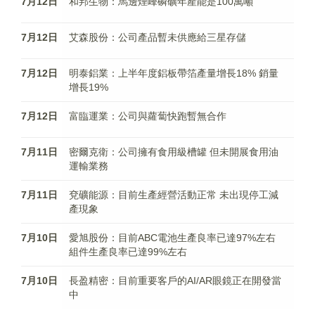
7月12日
和邦生物：馬邊煙峰磷礦年產能是100萬噸
7月12日
艾森股份：公司產品暫未供應給三星存儲
7月12日
明泰鋁業：上半年度鋁板帶箔產量增長18% 銷量
增長19%
7月12日
富臨運業：公司與蘿蔔快跑暫無合作
7月11日
密爾克衛：公司擁有食用級槽罐 但未開展食用油
運輸業務
7月11日
兗礦能源：目前生產經營活動正常 未出現停工減
產現象
7月10日
愛旭股份：目前ABC電池生產良率已達97%左右
組件生產良率已達99%左右
7月10日
長盈精密：目前重要客戶的AI/AR眼鏡正在開發當
中