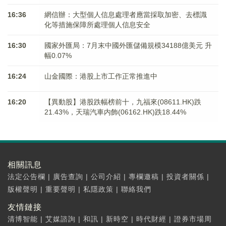
16:36
網信辦：大型個人信息處理者應當採取加密、去標識
化等措施保障所處理個人信息安全
16:30
國家外匯局：7月末中國外匯儲備規模34188億美元 升
幅0.07%
16:24
山金國際：港股上市工作正常推進中
16:20
【異動股】港股跌幅榜前十，九福來(08611.HK)跌
21.43%，天瑞汽車内飾(06162.HK)跌18.44%
相關訊息
法定公告欄
|
廣告查詢
|
公司介紹
|
專欄邀稿
|
投資者關係
|
版權聲明
|
重要聲明
|
私隱政策
|
聯絡我們
友情鏈接
清博智能
|
艾媒諮詢
|
和訊
|
新時空
|
時代財經
|
證券市場周