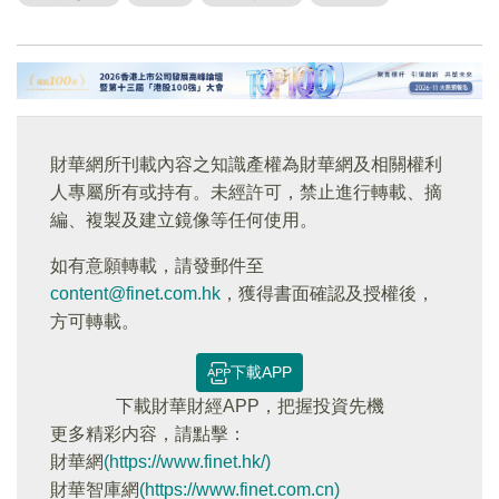
財華網所刊載內容之知識產權為財華網及相關權利
人專屬所有或持有。未經許可，禁止進行轉載、摘
編、複製及建立鏡像等任何使用。
如有意願轉載，請發郵件至
content@finet.com.hk
，獲得書面確認及授權後，
方可轉載。
下載APP
下載財華財經APP，把握投資先機
更多精彩内容，請點擊：
財華網
(https://www.finet.hk/)
財華智庫網
(https://www.finet.com.cn)