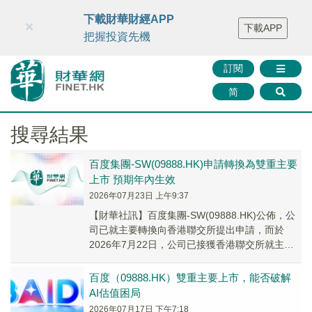
財華智庫網
FINTV
FINMETA
財華證券
媒體矩陣
下載財華財經APP
×
下載APP
智庫沙龍
聯絡我們
把握投資先機
訂閱
简
搜尋結果
百度集團-SW(09888.HK)申請轉換為雙重主要
上市 預期年內生效
2026年07月23日 上午9:37
【財華社訊】百度集團-SW(09888.HK)公佈，公
司已就主要轉換向香港聯交所提出申請，而於
2026年7月22日，公司已接獲香港聯交所就主要
轉換申請的收悉確認。生效日期預期將於...
百度（09888.HK）雙重主要上市，能否破解
AI估值困局
2026年07月17日 下午7:18