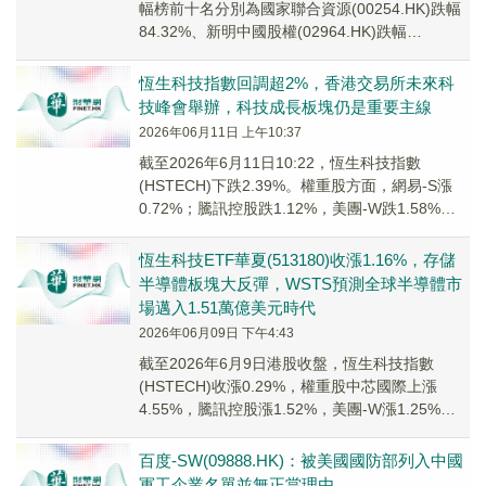
幅榜前十名分別為國家聯合資源(00254.HK)跌幅
84.32%、新明中國股權(02964.HK)跌幅
23.53%、千百度(0102...
恆生科技指數回調超2%，香港交易所未來科
技峰會舉辦，科技成長板塊仍是重要主線
2026年06月11日 上午10:37
截至2026年6月11日10:22，恆生科技指數
(HSTECH)下跌2.39%。權重股方面，網易-S漲
0.72%；騰訊控股跌1.12%，美團-W跌1.58%，
阿里巴巴-W跌5.3...
恆生科技ETF華夏(513180)收漲1.16%，存儲
半導體板塊大反彈，WSTS預測全球半導體市
場邁入1.51萬億美元時代
2026年06月09日 下午4:43
截至2026年6月9日港股收盤，恆生科技指數
(HSTECH)收漲0.29%，權重股中芯國際上漲
4.55%，騰訊控股漲1.52%，美團-W漲1.25%，
百度集團-SW等個股跟漲。恆...
百度-SW(09888.HK)：被美國國防部列入中國
軍工企業名單並無正當理由