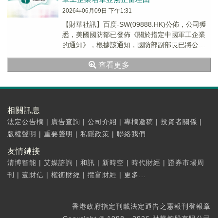
2026年06月09日 下午1:31
【財華社訊】百度-SW(09888.HK)公佈，公司獲
悉，美國國防部已發佈《關於指定中國軍工企業
的通知》，根據該通知，國防部副部長已將公司
列入國防部的中國軍工企業名單。由於公司既...
查看更多
相關訊息
法定公告欄
|
廣告查詢
|
公司介紹
|
專欄邀稿
|
投資者關係
|
版權聲明
|
重要聲明
|
私隱政策
|
聯絡我們
友情鏈接
清博智能
|
艾媒諮詢
|
和訊
|
新時空
|
時代財經
|
證券市場周
刊
|
壹財信
|
權衡財經
|
攬富財經
|
更多...
香港政府指定刊載法定通告之憲報刊登報章