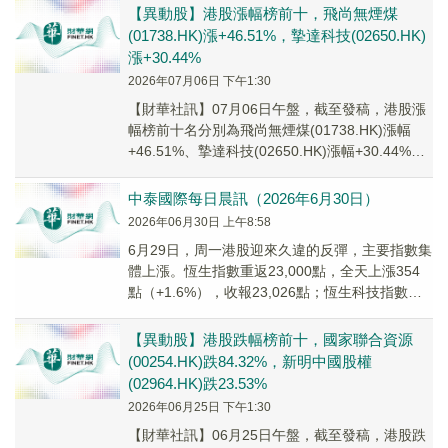
【異動股】港股漲幅榜前十，飛尚無煙煤
(01738.HK)漲+46.51%，摯達科技(02650.HK)
漲+30.44%
2026年07月06日 下午1:30
【財華社訊】07月06日午盤，截至發稿，港股漲
幅榜前十名分別為飛尚無煙煤(01738.HK)漲幅
+46.51%、摯達科技(02650.HK)漲幅+30.44%、
德適-B(0252...
中泰國際每日晨訊（2026年6月30日）
2026年06月30日 上午8:58
6月29日，周一港股迎來久違的反彈，主要指數集
體上漲。恆生指數重返23,000點，全天上漲354
點（+1.6%），收報23,026點；恆生科技指數大
漲137點（+3.2%），收盤...
【異動股】港股跌幅榜前十，國家聯合資源
(00254.HK)跌84.32%，新明中國股權
(02964.HK)跌23.53%
2026年06月25日 下午1:30
【財華社訊】06月25日午盤，截至發稿，港股跌