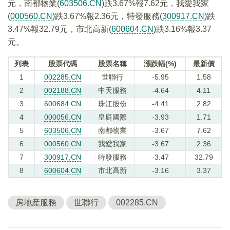
元，南都物業(
603506.CN
)跌3.67%報7.62元，我愛我家
(
000560.CN
)跌3.67%報2.36元，特發服務(
300917.CN
)跌
3.47%報32.79元，市北高新(
600604.CN
)跌3.16%報3.37
元。
列表
股票代碼
股票名稱
漲跌幅(%)
最新價
1
002285.CN
世聯行
-5.95
1.58
2
002188.CN
中天服務
-4.64
4.11
3
600684.CN
珠江股份
-4.41
2.82
4
000056.CN
皇庭國際
-3.93
1.71
5
603506.CN
南都物業
-3.67
7.62
6
000560.CN
我愛我家
-3.67
2.36
7
300917.CN
特發服務
-3.47
32.79
8
600604.CN
市北高新
-3.16
3.37
房地産服務
世聯行
002285.CN