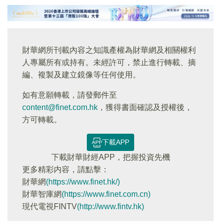
財華網所刊載內容之知識產權為財華網及相關權利
人專屬所有或持有。未經許可，禁止進行轉載、摘
編、複製及建立鏡像等任何使用。
如有意願轉載，請發郵件至
content@finet.com.hk
，獲得書面確認及授權後，
方可轉載。
下載APP
下載財華財經APP，把握投資先機
更多精彩内容，請點擊：
財華網
(https://www.finet.hk/)
財華智庫網
(https://www.finet.com.cn)
現代電視FINTV
(http://www.fintv.hk)