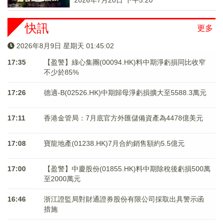
2026年7月20日 下午5:20
快訊
更多
2026年8月9日 星期天 01:45:02
17:35
【盈警】綠心集團(00094.HK)料中期淨虧損同比收窄
不少於85%
17:26
德適-B(02526.HK)中期歸母淨虧損擴大至5588.3萬元
17:11
香港金管局：7月底官方外匯儲備資產為4478億美元
17:08
寶龍地產(01238.HK)7月合約銷售額約5.5億元
17:00
【盈警】中慶股份(01855.HK)料中期除稅後虧損500萬
至2000萬元
16:46
浙江證監局對財通證券股份有限公司採取出具警示函
措施