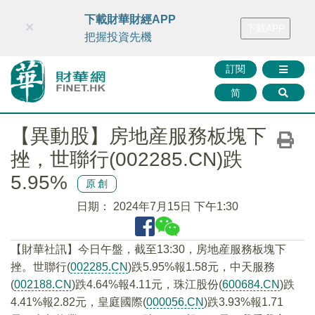
財華智庫網
FINTV
FINMETA
財華證券
媒體矩陣
下載財華財經APP
×
下載APP
智庫沙龍
聯絡我們
把握投資先機
訂閱
简
【異動股】房地産服務板塊下
挫，世聯行(002285.CN)跌
5.95%
原創
日期：
2024年7月15日 下午1:30
【財華社訊】今日午盤，截至13:30，房地産服務板塊下
挫。世聯行(
002285.CN
)跌5.95%報1.58元，中天服務
(
002188.CN
)跌4.64%報4.11元，珠江股份(
600684.CN
)跌
4.41%報2.82元，皇庭國際(
000056.CN
)跌3.93%報1.71