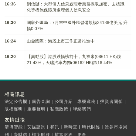
16:36
網信辦：大型個人信息處理者應當採取加密、去標識
化等措施保障所處理個人信息安全
16:30
國家外匯局：7月末中國外匯儲備規模34188億美元 升
幅0.07%
16:24
山金國際：港股上市工作正常推進中
16:20
【異動股】港股跌幅榜前十，九福來(08611.HK)跌
21.43%，天瑞汽車内飾(06162.HK)跌18.44%
相關訊息
法定公告欄
|
廣告查詢
|
公司介紹
|
專欄邀稿
|
投資者關係
|
版權聲明
|
重要聲明
|
私隱政策
|
聯絡我們
友情鏈接
清博智能
|
艾媒諮詢
|
和訊
|
新時空
|
時代財經
|
證券市場周
刊
|
壹財信
|
權衡財經
|
攬富財經
|
更多...