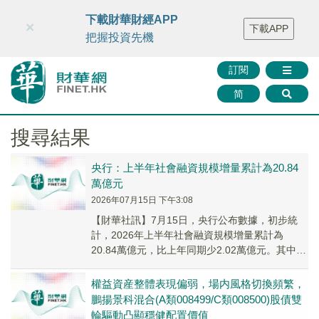
財華智庫網
FINTV
FINMETA
財華證券
媒體矩陣
下載財華財經APP
×
下載APP
智庫沙龍
聯絡我們
把握投資先機
訂閱
简
搜尋結果
央行：上半年社會融資規模增量累計為20.84
萬億元
2026年07月15日 下午3:08
【財華社訊】7月15日，央行公布數據，初步統
計，2026年上半年社會融資規模增量累計為
20.84萬億元，比上年同期少2.02萬億元。其中，
對實體經濟發放的人民幣貸款增加10.76...
權益資産整體表現偏弱，場内風格切換頻繁，
鵬揚景科混合(A類008499/C類008500)股債雙
輪驅動凸顯穩健配置價值