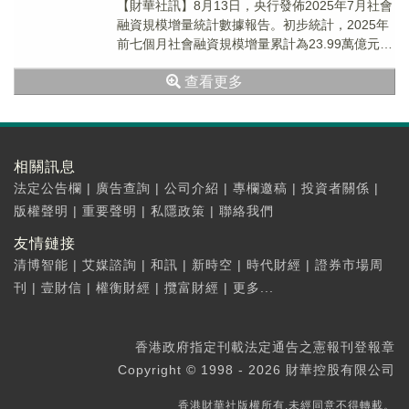
【財華社訊】8月13日，央行發佈2025年7月社會
融資規模增量統計數據報告。初步統計，2025年
前七個月社會融資規模增量累計為23.99萬億元，
比上年同期多5.12萬億元。其中，...
查看更多
相關訊息
法定公告欄
|
廣告查詢
|
公司介紹
|
專欄邀稿
|
投資者關係
|
版權聲明
|
重要聲明
|
私隱政策
|
聯絡我們
友情鏈接
清博智能
|
艾媒諮詢
|
和訊
|
新時空
|
時代財經
|
證券市場周
刊
|
壹財信
|
權衡財經
|
攬富財經
|
更多...
香港政府指定刊載法定通告之憲報刊登報章
Copyright © 1998 - 2026 財華控股有限公司
香港財華社版權所有,未經同意不得轉載。