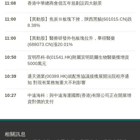
11:08
香港中華總商會倡五年規劃設四大願景
11:00
【異動股】焦炭Ⅲ板塊下挫，陝西黑貓(601015.CN)跌
8.38%
11:00
【異動股】醫療研發外包板塊拉升，畢得醫藥
(688073.CN)漲20.01%
10:50
宜明昂科-B(01541.HK)附屬宜明凱爾生物醫藥獲增資
5000萬元
10:39
通天酒業(00389.HK)就配售協議接獲展開法院程序通
知 對現有業務無重大不利影響
10:27
中遠海科：與中遠海運國際(香港)有限公司正在開展增
資對價的支付
相關訊息