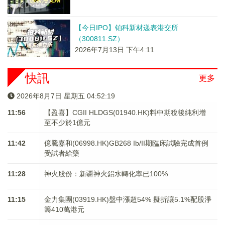
【今日IPO】铂科新材递表港交所
（300811.SZ）
2026年7月13日 下午4:11
快訊
更多
2026年8月7日 星期五 04:52:19
11:56
【盈喜】CGII HLDGS(01940.HK)料中期稅後純利增
至不少於1億元
11:42
億騰嘉和(06998.HK)GB268 Ib/II期臨床試驗完成首例
受試者給藥
11:28
神火股份：新疆神火鋁水轉化率已100%
11:15
金力集團(03919.HK)盤中漲超54% 擬折讓5.1%配股淨
籌410萬港元