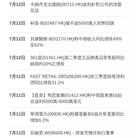
7月12日
卡姆丹克太陽能(00712.HK)收到針對公司的清盤
呈請
7月12日
科笛-B(02487.HK)擬不超5000萬人民幣回購
7月12日
貝康醫療-B(02170.HK)料中期收入同比增長49%
至62%
7月12日
361度(01361.HK)第二季度主品牌產品零售額同比
錄得約10%正增長
7月11日
FAST RETAIL-DRS(06288.HK)前三季度歸母淨利
潤同比增長31.2%
7月11日
【盈喜】雋思集團(01412.HK)料中期股東應佔綜
合溢利5000萬-6000萬港元
7月11日
華潤電力(00836.HK)附屬電廠首6個月售電量同比
增加6.2%
7月11日
百融雲-W(06608.HK)：韓奎芳獲任執行董事