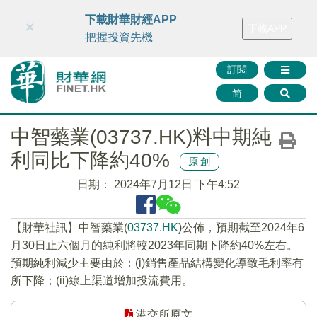
財華智庫網
FINTV
FINMETA
財華證券
媒體矩陣
下載財華財經APP
×
下載APP
智庫沙龍
聯絡我們
把握投資先機
訂閱
简
中智藥業(03737.HK)料中期純
利同比下降約40%
原創
日期：
2024年7月12日 下午4:52
【財華社訊】中智藥業(
03737.HK
)公佈，預期截至2024年6
月30日止六個月的純利將較2023年同期下降約40%左右。
預期純利減少主要由於：(i)銷售產品結構變化導致毛利率有
所下降；(ii)線上渠道增加投流費用。
港交所原文