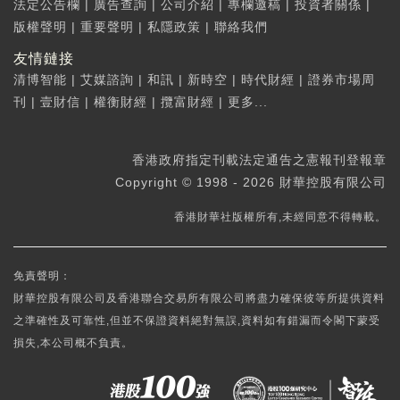
法定公告欄
|
廣告查詢
|
公司介紹
|
專欄邀稿
|
投資者關係
|
版權聲明
|
重要聲明
|
私隱政策
|
聯絡我們
友情鏈接
清博智能
|
艾媒諮詢
|
和訊
|
新時空
|
時代財經
|
證券市場周
刊
|
壹財信
|
權衡財經
|
攬富財經
|
更多...
香港政府指定刊載法定通告之憲報刊登報章
Copyright © 1998 - 2026 財華控股有限公司
香港財華社版權所有,未經同意不得轉載。
免責聲明：
財華控股有限公司及香港聯合交易所有限公司將盡力確保彼等所提供資料
之準確性及可靠性,但並不保證資料絕對無誤,資料如有錯漏而令閣下蒙受
損失,本公司概不負責。