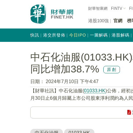
財華智庫網
FINTV
F
港股100強
官網
榜
快訊
港交所發佈
今日IPO
一圖解碼
港股解碼
中石化油服(01033.
同比增加38.7%
原創
日期：
2024年7月10日 下午4:47
【財華社訊】中石化油服(
01033.HK
)公佈，經初
月30日止6個月歸屬上市公司股東淨利潤約為人民幣
中石化油服
01033.HK