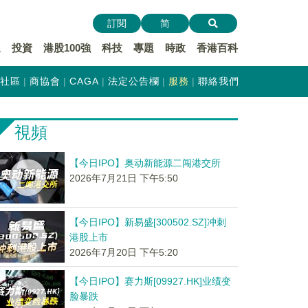
訂閱
简
遞
投資
港股100強
科技
專題
時政
香港百科
社區
商協會
CAGA
法定公告欄
服務
聯絡我們
視頻
【今日IPO】奥动新能源二闯港交所
2026年7月21日 下午5:50
【今日IPO】新易盛[300502.SZ]冲刺
港股上市
2026年7月20日 下午5:20
【今日IPO】赛力斯[09927.HK]业绩变
脸暴跌