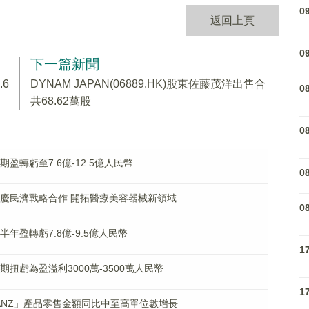
0
返回上頁
0
下一篇新聞
.6
DYNAM JAPAN(06889.HK)股東佐藤茂洋出售合
0
共68.62萬股
0
中期盈轉虧至7.6億-12.5億人民幣
0
)與重慶民濟戰略合作 開拓醫療美容器械新領域
0
上半年盈轉虧7.8億-9.5億人民幣
1
中期扭虧為盈溢利3000萬-3500萬人民幣
1
LILANZ」產品零售金額同比中至高單位數增長