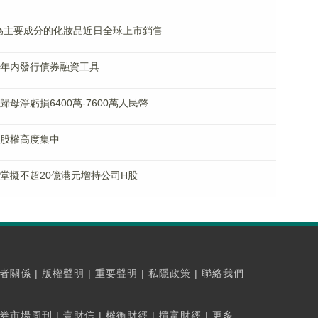
-826為主要成分的化妝品近日全球上市銷售
來三年内發行債券融資工具
度歸母淨虧損6400萬-7600萬人民幣
K)股權高度集中
養生堂擬不超20億港元增持公司H股
者關係
|
版權聲明
|
重要聲明
|
私隱政策
|
聯絡我們
券市場周刊
|
壹財信
|
權衡財經
|
攬富財經
|
更多...