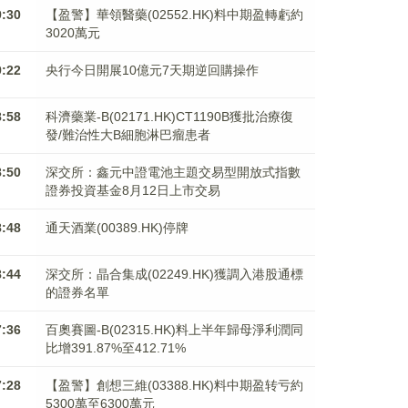
9:30
【盈警】華領醫藥(02552.HK)料中期盈轉虧約
3020萬元
9:22
央行今日開展10億元7天期逆回購操作
8:58
科濟藥業-B(02171.HK)CT1190B獲批治療復
發/難治性大B細胞淋巴瘤患者
8:50
深交所：鑫元中證電池主題交易型開放式指數
證券投資基金8月12日上市交易
8:48
通天酒業(00389.HK)停牌
8:44
深交所：晶合集成(02249.HK)獲調入港股通標
的證券名單
7:36
百奧賽圖-B(02315.HK)料上半年歸母淨利潤同
比增391.87%至412.71%
7:28
【盈警】創想三維(03388.HK)料中期盈转亏約
5300萬至6300萬元