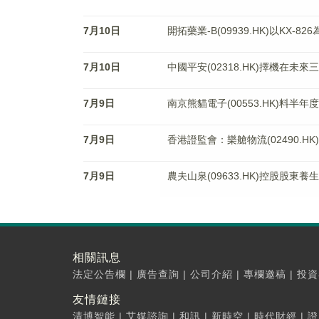
7月10日
開拓藥業-B(09939.HK)以KX
7月10日
中國平安(02318.HK)擇機在未
7月9日
南京熊貓電子(00553.HK)料半年
7月9日
香港證監會：樂艙物流(02490.H
7月9日
農夫山泉(09633.HK)控股股東
相關訊息
法定公告欄
|
廣告查詢
|
公司介紹
|
專欄邀稿
|
投資
友情鏈接
清博智能
|
艾媒諮詢
|
和訊
|
新時空
|
時代財經
|
證