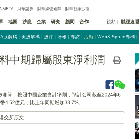
INMETA
財華證券
財華
媒體矩陣
財華
智庫沙龍
單
地圖
沙龍
企業
研究
顧問
合作
視頻
財經速
A股解碼
美股解碼
股評
研報
專訪
活動
Web3 Space專欄
HK)料中期歸屬股東淨利潤
步測算，按照中國企業會計準則，預計公司截至2024年6
4.52億元，比上年同期增加38.7%。
港交所原文