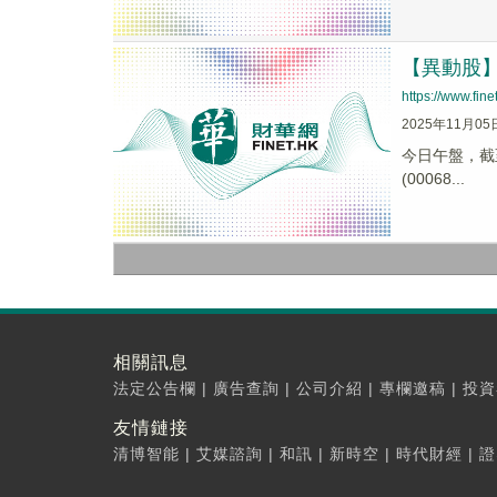
【異動股】钛
https://www.fi
2025年11月05
今日午盤，截至1
(00068...
相關訊息
法定公告欄
|
廣告查詢
|
公司介紹
|
專欄邀稿
|
投資
友情鏈接
清博智能
|
艾媒諮詢
|
和訊
|
新時空
|
時代財經
|
證