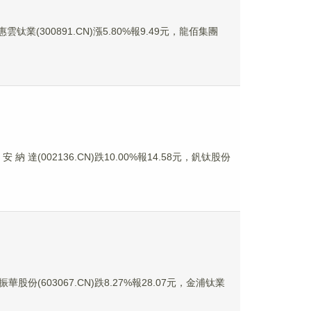
雲钛業(300891.CN)漲5.80%報9.49元，龍佰集團
納 達(002136.CN)跌10.00%報14.58元，釩钛股份
振華股份(603067.CN)跌8.27%報28.07元，金浦钛業