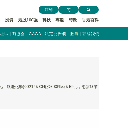
訂閱
简
遞
投資
港股100強
科技
專題
時政
香港百科
社區
商協會
CAGA
法定公告欄
服務
聯絡我們
，钛能化學(002145.CN)漲6.88%報5.59元，惠雲钛業