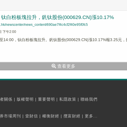
白粉板塊拉升，釩钛股份(000629.CN)漲10.17%
net.hk/newscenter/news_content/690ae7f4c4cf2f40e95f0fc5
日 下午2:00
4:00，钛白粉板塊拉升。釩钛股份(000629.CN)漲10.17%報3.25元，振
查看更多
者關係
|
版權聲明
|
重要聲明
|
私隱政策
|
聯絡我們
券市場周刊
|
壹財信
|
權衡財經
|
攬富財經
|
更多...