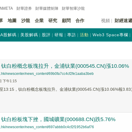
INMETA
財華證券
財華
媒體矩陣
財華
智庫沙龍
單
地圖
沙龍
企業
研究
顧問
合作
視頻
財經速
A股解碼
美股解碼
股評
研報
專訪
活動
Web3 Space專欄
白粉概念板塊拉升，金浦钛業(000545.CN)漲10.06%
net.hk/newscenter/news_content/69b0fa7cc4cf2fe1aaba3beb
日 下午1:15
3:15，钛白粉概念板塊拉升。金浦钛業(000545.CN)漲10.06%報3.83元
白粉板塊下挫，國城礦業(000688.CN)跌5.76%
net.hk/newscenter/news_content/697abbb0c4cf2f1952b6af76