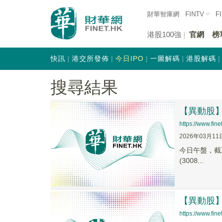
財華智庫網
FINTV
F
港股100強
官網
榜
快訊
港交所發佈
今日IPO
一圖解碼
港股解碼
搜尋結果
【異動股】钛
https://www.fi
2026年03月11
今日午盤，截至1
(3008...
【異動股】钛
https://www.fi