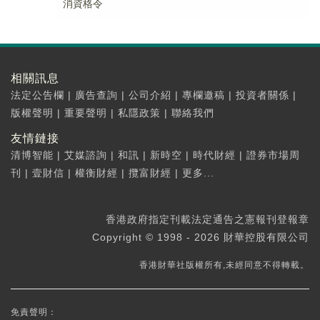
消資格令
相關訊息
法定公告欄
|
廣告查詢
|
公司介紹
|
專欄邀稿
|
投資者關係
|
版權聲明
|
重要聲明
|
私隱政策
|
聯絡我們
友情鏈接
清博智能
|
艾媒諮詢
|
和訊
|
新時空
|
時代財經
|
證券市場周
刊
|
壹財信
|
權衡財經
|
攬富財經
|
更多...
香港政府指定刊載法定通告之憲報刊登報章
Copyright © 1998 - 2026 財華控股有限公司
香港財華社版權所有,未經同意不得轉載。
免責聲明：