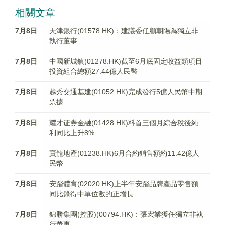
相關文章
7月8日
天津銀行(01578.HK)：建議委任顧朝陽為獨立非
執行董事
7月8日
中國新城鎮(01278.HK)截至6月底固定收益類項目
投資組合總額27.44億人民幣
7月8日
越秀交通基建(01052.HK)完成發行5億人民幣中期
票據
7月8日
耀才证券金融(01428.HK)料首三個月綜合稅後純
利同比上升8%
7月8日
寶龍地產(01238.HK)6月合約銷售額約11.42億人
民幣
7月8日
安踏體育(02020.HK)上半年安踏品牌產品零售額
同比錄得中單位數的正增長
7月8日
錦勝集團(控股)(00794.HK)：張宏業獲任獨立非執
行董事