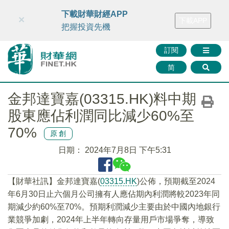
財華智庫網
FINTV
FINMETA
財華證券
媒體矩陣
下載財華財經APP
×
下載APP
智庫沙龍
聯絡我們
把握投資先機
訂閱
简
金邦達寶嘉(03315.HK)料中期
股東應佔利潤同比減少60%至
70%
原創
日期：
2024年7月8日 下午5:31
【財華社訊】金邦達寶嘉(
03315.HK
)公佈，預期截至2024
年6月30日止六個月公司擁有人應佔期內利潤將較2023年同
期減少約60%至70%。預期利潤減少主要由於中國內地銀行
業競爭加劇，2024年上半年轉向存量用戶市場爭奪，導致