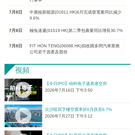
7月8日
中廣核新能源(01811.HK)6月完成發電量同比減少
9.6%
7月8日
極兔速遞(01519.HK)第二季包裹量同比增長30.7%
7月8日
FIT HON TENG(06088.HK)拟收購多間汽車業務
公司若干資產及股份
視頻
【今日IPO】铂科电子递表港交所
2026年7月16日 下午3:50
尖沙咀寫字樓空置率於6月跌至6.7%
2026年7月27日 下午3:12