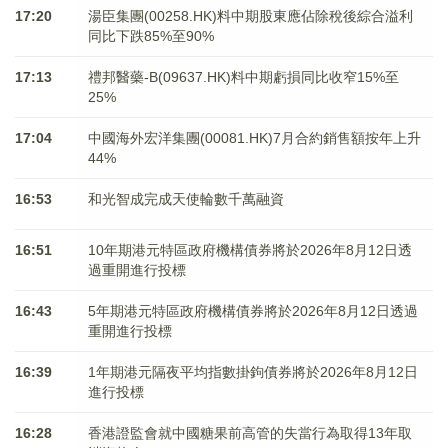
17:20
湯臣集團(00258.HK)料中期股東應佔除稅後綜合溢利
同比下跌85%至90%
17:13
禮邦醫藥-B(09637.HK)料中期虧損同比收窄15%至
25%
17:04
中國海外宏洋集團(00081.HK)7月合約銷售額按年上升
44%
16:53
和光智成完成天使輪數千萬融資
16:51
10年期港元特區政府機構債券將於2026年8月12日透
過重開進行投標
16:43
5年期港元特區政府機構債券將於2026年8月12日透過
重開進行投標
16:39
1年期港元隔夜平均指數掛鉤債券將於2026年8月12日
進行投標
16:28
香港證監會就中國糖果前高管的失當行為取得13年取