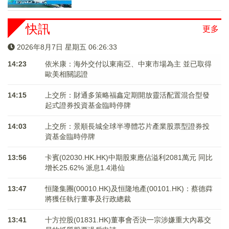
快訊
更多
2026年8月7日 星期五 06:26:34
14:23
依米康：海外交付以東南亞、中東市場為主 並已取得
歐美相關認證
14:15
上交所：財通多策略福鑫定期開放靈活配置混合型發
起式證券投資基金臨時停牌
14:03
上交所：景順長城全球半導體芯片產業股票型證券投
資基金臨時停牌
13:56
卡賓(02030.HK.HK)中期股東應佔溢利2081萬元 同比
增长25.62% 派息1.4港仙
13:47
恒隆集團(00010.HK)及恒隆地產(00101.HK)：蔡德粦
將獲任執行董事及行政總裁
13:41
十方控股(01831.HK)董事會否決一宗涉嫌重大內幕交