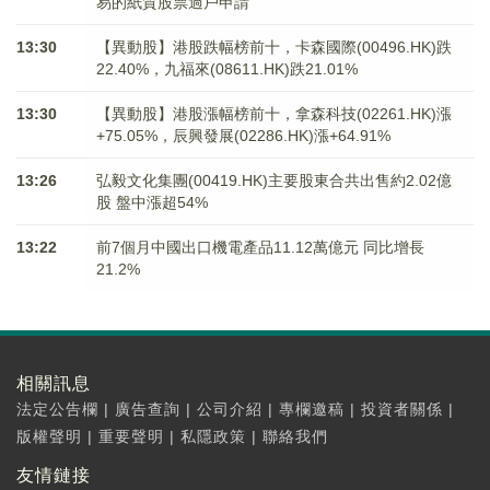
易的紙質股票過戶申請
13:30
【異動股】港股跌幅榜前十，卡森國際(00496.HK)跌
22.40%，九福來(08611.HK)跌21.01%
13:30
【異動股】港股漲幅榜前十，拿森科技(02261.HK)漲
+75.05%，辰興發展(02286.HK)漲+64.91%
13:26
弘毅文化集團(00419.HK)主要股東合共出售約2.02億
股 盤中漲超54%
13:22
前7個月中國出口機電產品11.12萬億元 同比增長
21.2%
相關訊息
法定公告欄
|
廣告查詢
|
公司介紹
|
專欄邀稿
|
投資者關係
|
版權聲明
|
重要聲明
|
私隱政策
|
聯絡我們
友情鏈接