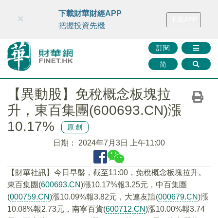
財華智庫網
FINTV
FINMETA
財華證券
媒體矩陣
下載財華財經APP
×
下載APP
智庫沙龍
聯絡我們
把握投資先機
訂閱
简
【異動股】免稅概念板塊拉
升，東百集團(600693.CN)漲
10.17%
原創
日期：
2024年7月3日 上午11:00
【財華社訊】今日早盤，截至11:00，免稅概念板塊拉升。
東百集團(
600693.CN
)漲10.17%報3.25元，中百集團
(
000759.CN
)漲10.09%報3.82元，大連友誼(
000679.CN
)漲
10.08%報2.73元，南寧百貨(
600712.CN
)漲10.00%報3.74