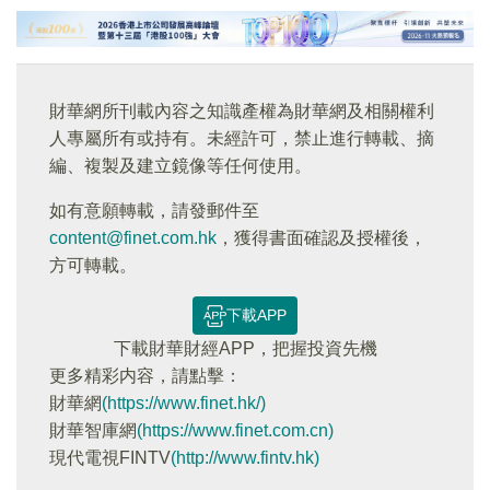
財華網所刊載內容之知識產權為財華網及相關權利
人專屬所有或持有。未經許可，禁止進行轉載、摘
編、複製及建立鏡像等任何使用。
如有意願轉載，請發郵件至
content@finet.com.hk
，獲得書面確認及授權後，
方可轉載。
下載APP
下載財華財經APP，把握投資先機
更多精彩内容，請點擊：
財華網
(https://www.finet.hk/)
財華智庫網
(https://www.finet.com.cn)
現代電視FINTV
(http://www.fintv.hk)