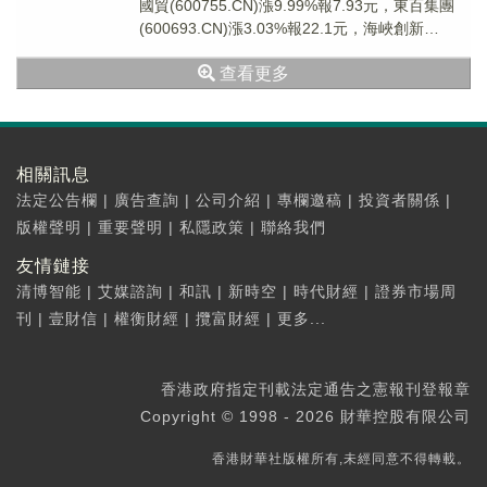
國貿(600755.CN)漲9.99%報7.93元，東百集團
(600693.CN)漲3.03%報22.1元，海峽創新
(300300...
查看更多
相關訊息
法定公告欄
|
廣告查詢
|
公司介紹
|
專欄邀稿
|
投資者關係
|
版權聲明
|
重要聲明
|
私隱政策
|
聯絡我們
友情鏈接
清博智能
|
艾媒諮詢
|
和訊
|
新時空
|
時代財經
|
證券市場周
刊
|
壹財信
|
權衡財經
|
攬富財經
|
更多...
香港政府指定刊載法定通告之憲報刊登報章
Copyright © 1998 - 2026 財華控股有限公司
香港財華社版權所有,未經同意不得轉載。