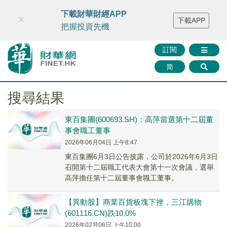
財華智庫網
FINTV
FINMETA
財華證券
媒體矩陣
下載財華財經APP
×
下載APP
智庫沙龍
聯絡我們
把握投資先機
訂閱
简
搜尋結果
東百集團(600693.SH)：高萍當選第十二屆董
事會職工董事
2026年06月04日 上午8:47
東百集團6月3日公告披露，公司於2026年6月3日
召開第十二屆職工代表大會第十一次會議，選舉
高萍擔任第十二屆董事會職工董事。
【異動股】商業百貨板塊下挫，三江購物
(601116.CN)跌10.0%
2026年02月06日 上午10:00