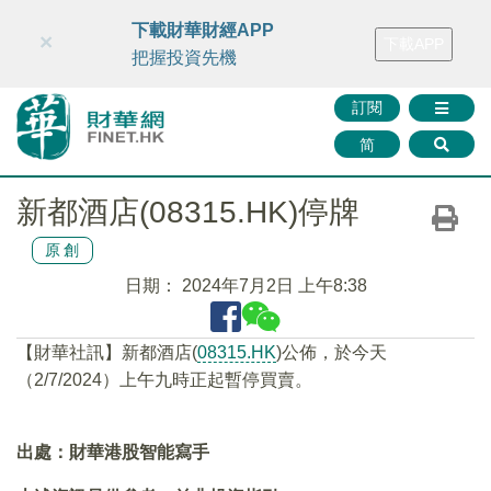
財華智庫網
FINTV
FINMETA
財華證券
媒體矩陣
下載財華財經APP
×
下載APP
智庫沙龍
聯絡我們
把握投資先機
訂閱
简
新都酒店(08315.HK)停牌
原創
日期：
2024年7月2日 上午8:38
【財華社訊】新都酒店(
08315.HK
)公佈，於今天
（2/7/2024）上午九時正起暫停買賣。
出處：財華港股智能寫手