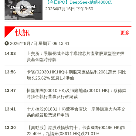
【今日IPO】DeepSeek估值4800亿
2026年7月16日 下午3:50
快訊
更多
2026年8月7日 星期五 06:13:42
14:03
上交所：景順長城全球半導體芯片產業股票型證券投
資基金臨時停牌
13:56
卡賓(02030.HK.HK)中期股東應佔溢利2081萬元 同比
增长25.62% 派息1.4港仙
13:47
恒隆集團(00010.HK)及恒隆地產(00101.HK)：蔡德粦
將獲任執行董事及行政總裁
13:41
十方控股(01831.HK)董事會否決一宗涉嫌重大內幕交
易的紙質股票過戶申請
13:30
【異動股】港股跌幅榜前十，卡森國際(00496.HK)跌
22.40%，九福來(08611.HK)跌21.01%