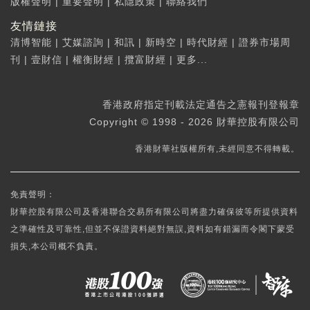
版權聲明
|
重要聲明
|
私隱政策
|
聯絡我們
友情鏈接
清博智能
|
艾媒諮詢
|
和訊
|
新時空
|
時代財經
|
證券市場周
刊
|
壹財信
|
權衡財經
|
攬富財經
|
更多...
香港政府指定刊載法定通告之憲報刊登報章
Copyright © 1998 - 2026 財華控股有限公司
香港財華社版權所有,未經同意不得轉載。
免責聲明：
財華控股有限公司及香港聯合交易所有限公司將盡力確保彼等所提供資料
之準確性及可靠性,但並不保證資料絕對無誤,資料如有錯漏而令閣下蒙受
損失,本公司概不負責。