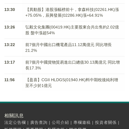
13:30
【異動股】港股漲幅榜前十，拿森科技(02261.HK)漲
+75.05%，辰興發展(02286.HK)漲+64.91%
13:26
弘毅文化集團(00419.HK)主要股東合共出售約2.02億
股 盤中漲超54%
13:22
前7個月中國出口機電產品11.12萬億元 同比增長
21.2%
13:17
前7個月中國貨物貿易進出口總值30.13萬億元 同比增
長17.3%
11:56
【盈喜】CGII HLDGS(01940.HK)料中期稅後純利增
至不少於1億元
相關訊息
法定公告欄
|
廣告查詢
|
公司介紹
|
專欄邀稿
|
投資者關係
|