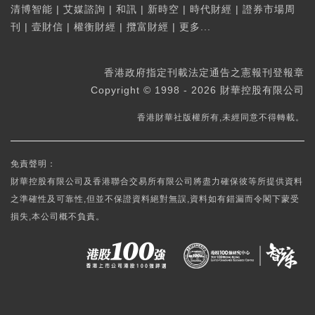
清博智能
|
艾媒諮詢
|
和訊
|
新時空
|
時代財經
|
證券市場周
刊
|
壹財信
|
權衡財經
|
攬富財經
|
更多...
香港政府指定刊載法定通告之憲報刊登報章
Copyright © 1998 - 2026 財華控股有限公司
香港財華社版權所有,未經同意不得轉載。
免責聲明：
財華控股有限公司及香港聯合交易所有限公司將盡力確保彼等所提供資料
之準確性及可靠性,但並不保證資料絕對無誤,資料如有錯漏而令閣下蒙受
損失,本公司概不負責。