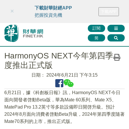
財華智庫網
FINTV
FINMETA
財華證券
媒體矩陣
下載財華財經APP
×
下載APP
智庫沙龍
聯絡我們
把握投資先機
訂閱
简
HarmonyOS NEXT今年第四季
度推出正式版
日期：
2024年6月21日 下午3:15
6月21日，據《科創板日報》訊，HarmonyOS NEXT今日
面向開發者啓動Beta版，華為Mate 60系列、Mate X5、
MatePad Pro 13.2英寸等多款設備即日開啓升級。預計
2024年8月面向消費者啓動Beta升級，2024年第四季度隨著
Mate70系列的上市，推出正式版。