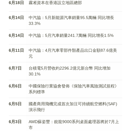
6月18日
霧凇資本在香港設立地區總部
6月14日
中汽協：5月新能源汽車銷量95.5萬輛 同比增長
33.3%
6月14日
中汽協：5月汽車銷量241.7萬輛 同比增長1.5%
6月11日
中汽協：4月汽車零部件類產品出口金額87.6億美
元
6月7日
台積電5月營收約2296.2億元新台幣 同比增加
30.1%
6月6日
中國保險行業協會發佈《保險汽車風險測試規程》
系列標準
6月5日
國產商用飛機完成首次加注可持續航空燃料(SAF)
演示飛行
6月3日
AMD蘇姿豐：銳龍9000系列桌面處理器將於7月上
市