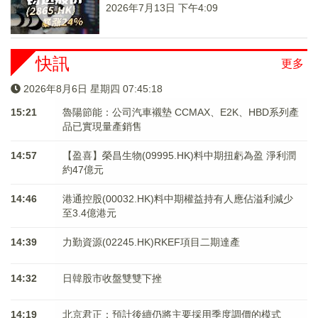
2026年7月13日 下午4:09
快訊
更多
2026年8月6日 星期四 07:45:18
15:21
魯陽節能：公司汽車襯墊 CCMAX、E2K、HBD系列產
品已實現量產銷售
14:57
【盈喜】榮昌生物(09995.HK)料中期扭虧為盈 淨利潤
約47億元
14:46
港通控股(00032.HK)料中期權益持有人應佔溢利減少
至3.4億港元
14:39
力勤資源(02245.HK)RKEF項目二期達產
14:32
日韓股市收盤雙雙下挫
14:19
北京君正：預計後續仍將主要採用季度調價的模式