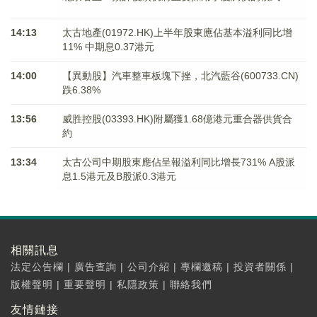
14:13
太古地產(01972.HK)上半年股東應佔基本溢利同比增
11% 中期息0.37港元
14:00
【異動股】汽車整車板塊下挫，北汽藍谷(600733.CN)
跌6.38%
13:56
威胜控股(03393.HK)附屬獲1.68億港元重合器供貨合
約
13:34
太古公司中期股東應佔呈報溢利同比增長731% A股派
息1.5港元及B股派0.3港元
相關訊息
法定公告欄
|
廣告查詢
|
公司介紹
|
專欄邀稿
|
投資者關係
|
版權聲明
|
重要聲明
|
私隱政策
|
聯絡我們
友情鏈接