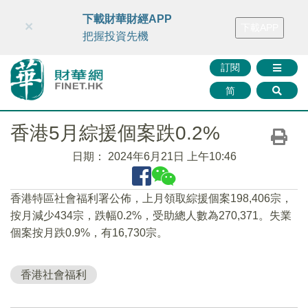
財華智庫網
FINTV
FINMETA
財華證券
媒體矩陣
下載財華財經APP
×
下載APP
智庫沙龍
聯絡我們
把握投資先機
訂閱
简
香港5月綜援個案跌0.2%
日期：
2024年6月21日 上午10:46
香港特區社會福利署公佈，上月領取綜援個案198,406宗，
按月減少434宗，跌幅0.2%，受助總人數為270,371。失業
個案按月跌0.9%，有16,730宗。
香港社會福利