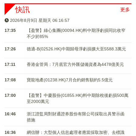
快訊
更多
2026年8月9日 星期天 06:16:57
17:35
【盈警】綠心集團(00094.HK)料中期淨虧損同比收窄
不少於85%
17:26
德適-B(02526.HK)中期歸母淨虧損擴大至5588.3萬元
17:11
香港金管局：7月底官方外匯儲備資產為4478億美元
17:08
寶龍地產(01238.HK)7月合約銷售額約5.5億元
17:00
【盈警】中慶股份(01855.HK)料中期除稅後虧損500萬
至2000萬元
16:46
浙江證監局對財通證券股份有限公司採取出具警示函
措施
16:36
網信辦：大型個人信息處理者應當採取加密、去標識