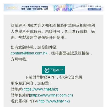
財華網所刊載內容之知識產權為財華網及相關權利
人專屬所有或持有。未經許可，禁止進行轉載、摘
編、複製及建立鏡像等任何使用。
如有意願轉載，請發郵件至
content@finet.com.hk
，獲得書面確認及授權後，
方可轉載。
下載APP
下載財華財經APP，把握投資先機
更多精彩内容，請點擊：
財華網
(https://www.finet.hk/)
財華智庫網
(https://www.finet.com.cn)
現代電視FINTV
(http://www.fintv.hk)