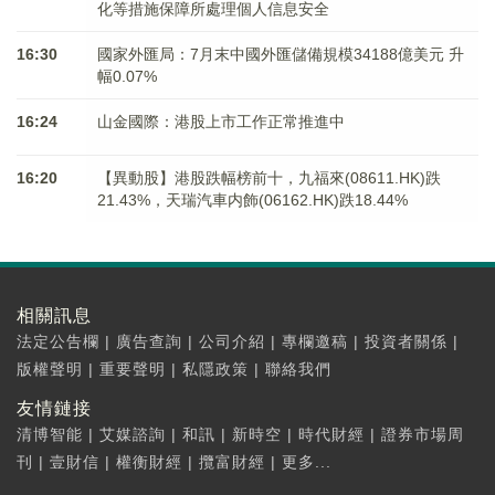
化等措施保障所處理個人信息安全
16:30
國家外匯局：7月末中國外匯儲備規模34188億美元 升
幅0.07%
16:24
山金國際：港股上市工作正常推進中
16:20
【異動股】港股跌幅榜前十，九福來(08611.HK)跌
21.43%，天瑞汽車内飾(06162.HK)跌18.44%
相關訊息
法定公告欄
|
廣告查詢
|
公司介紹
|
專欄邀稿
|
投資者關係
|
版權聲明
|
重要聲明
|
私隱政策
|
聯絡我們
友情鏈接
清博智能
|
艾媒諮詢
|
和訊
|
新時空
|
時代財經
|
證券市場周
刊
|
壹財信
|
權衡財經
|
攬富財經
|
更多...