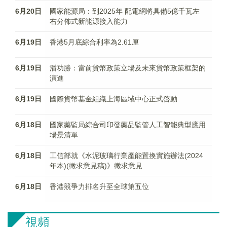
6月20日
國家能源局：到2025年 配電網將具備5億千瓦左
右分佈式新能源接入能力
6月19日
香港5月底綜合利率為2.61厘
6月19日
潘功勝：當前貨幣政策立場及未來貨幣政策框架的
演進
6月19日
國際貨幣基金組織上海區域中心正式啓動
6月18日
國家藥監局綜合司印發藥品監管人工智能典型應用
場景清單
6月18日
工信部就《水泥玻璃行業產能置換實施辦法(2024
年本)(徵求意見稿)》徵求意見
6月18日
香港競爭力排名升至全球第五位
視頻