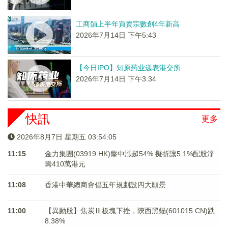
工商舖上半年買賣宗數創4年新高
2026年7月14日 下午5:43
【今日IPO】知原药业递表港交所
2026年7月14日 下午3:34
快訊
更多
2026年8月7日 星期五 03:54:05
11:15
金力集團(03919.HK)盤中漲超54% 擬折讓5.1%配股淨
籌410萬港元
11:08
香港中華總商會倡五年規劃設四大願景
11:00
【異動股】焦炭Ⅲ板塊下挫，陝西黑貓(601015.CN)跌
8.38%