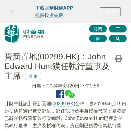
財華智庫網
FINTV
FINMETA
財華證券
媒體矩陣
下載財華財經APP
×
下載APP
智庫沙龍
聯絡我們
把握投資先機
訂閱
简
寶新置地(00299.HK)：John
Edward Hunt獲任執行董事及
主席
原創
日期：
2024年6月20日 下午2:58
【財華社訊】寶新置地(
00299.HK
)公佈，自2024年6月19日
起，姚建輝已遞交辭呈，辭任執行董事兼授權代表；夏凌捷
已辭任執行董事兼行政總裁。John Edward Hunt已獲委任
為執行董事、主席及授權代表；房正剛已獲委任為執行董