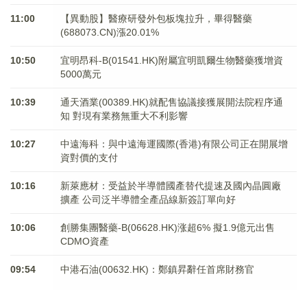
11:00
【異動股】醫療研發外包板塊拉升，畢得醫藥
(688073.CN)漲20.01%
10:50
宜明昂科-B(01541.HK)附屬宜明凱爾生物醫藥獲增資
5000萬元
10:39
通天酒業(00389.HK)就配售協議接獲展開法院程序通
知 對現有業務無重大不利影響
10:27
中遠海科：與中遠海運國際(香港)有限公司正在開展增
資對價的支付
10:16
新萊應材：受益於半導體國產替代提速及國內晶圓廠
擴產 公司泛半導體全產品線新簽訂單向好
10:06
創勝集團醫藥-B(06628.HK)涨超6% 擬1.9億元出售
CDMO資產
09:54
中港石油(00632.HK)：鄭鎮昇辭任首席財務官