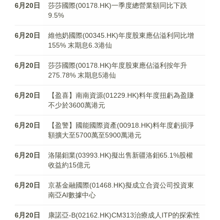
6月20日
莎莎國際(00178.HK)一季度總營業額同比下跌
9.5%
6月20日
維他奶國際(00345.HK)年度股東應佔溢利同比增
155% 末期息6.3港仙
6月20日
莎莎國際(00178.HK)年度股東應佔溢利按年升
275.78% 末期息5港仙
6月20日
【盈喜】南南資源(01229.HK)料年度扭虧為盈賺
不少於3600萬港元
6月20日
【盈警】國能國際資產(00918.HK)料年度虧損淨
額擴大至5700萬至5900萬港元
6月20日
洛陽鉬業(03993.HK)擬出售新疆洛鉬65.1%股權
收益約15億元
6月20日
京基金融國際(01468.HK)擬成立合資公司投資東
南亞AI數據中心
6月20日
康諾亞-B(02162.HK)CM313治療成人ITP的探索性