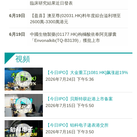
臨床研究結果近日發表
6月19日
【盈喜】澳至尊(02031.HK)料年度綜合溢利增至
2600萬-3300萬港元
6月19日
中國生物製藥(01177.HK)枸櫞酸依奉阿克膠囊
「Envonalkib(TQ-B3139)」獲批上市
視頻
【今日IPO】大金重工[1081.HK]飙涨超19%
2026年7月24日 下午5:36
【今日IPO】贝斯特获赴港上市备案
2026年7月15日 下午5:50
【今日IPO】铂科电子递表港交所
2026年7月16日 下午3:50