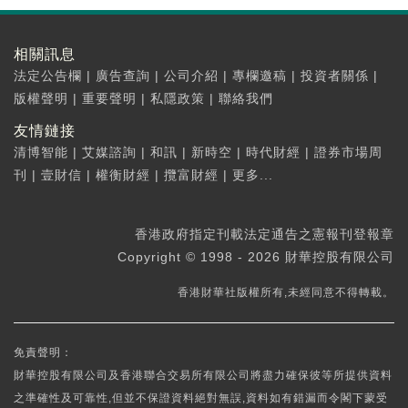
相關訊息
法定公告欄
|
廣告查詢
|
公司介紹
|
專欄邀稿
|
投資者關係
|
版權聲明
|
重要聲明
|
私隱政策
|
聯絡我們
友情鏈接
清博智能
|
艾媒諮詢
|
和訊
|
新時空
|
時代財經
|
證券市場周
刊
|
壹財信
|
權衡財經
|
攬富財經
|
更多...
香港政府指定刊載法定通告之憲報刊登報章
Copyright © 1998 - 2026 財華控股有限公司
香港財華社版權所有,未經同意不得轉載。
免責聲明：
財華控股有限公司及香港聯合交易所有限公司將盡力確保彼等所提供資料
之準確性及可靠性,但並不保證資料絕對無誤,資料如有錯漏而令閣下蒙受