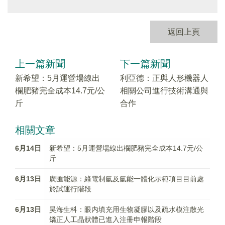
返回上頁
上一篇新聞
下一篇新聞
新希望：5月運營場線出
利亞德：正與人形機器人
欄肥豬完全成本14.7元/公
相關公司進行技術溝通與
斤
合作
相關文章
6月14日
新希望：5月運營場線出欄肥豬完全成本14.7元/公
斤
6月13日
廣匯能源：綠電制氫及氫能一體化示範項目目前處
於試運行階段
6月13日
昊海生科：眼内填充用生物凝膠以及疏水模注散光
矯正人工晶狀體已進入注冊申報階段