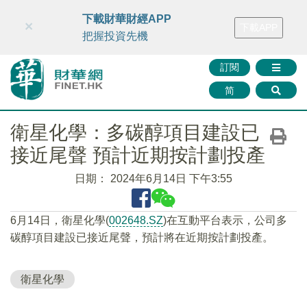
財華智庫網
FINTV
FINMETA
財華證券
媒體矩陣
下載財華財經APP
×
下載APP
智庫沙龍
聯絡我們
把握投資先機
訂閱
简
衛星化學：多碳醇項目建設已
接近尾聲 預計近期按計劃投產
日期：
2024年6月14日 下午3:55
6月14日，衛星化學(
002648.SZ
)在互動平台表示，公司多
碳醇項目建設已接近尾聲，預計將在近期按計劃投產。
衛星化學