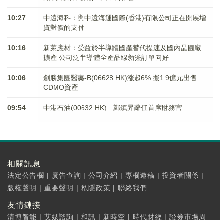
10:27
中遠海科：與中遠海運國際(香港)有限公司正在開展增
資對價的支付
10:16
新萊應材：受益於半導體國產替代提速及國內晶圓廠
擴產 公司泛半導體全產品線新簽訂單向好
10:06
創勝集團醫藥-B(06628.HK)涨超6% 擬1.9億元出售
CDMO資產
09:54
中港石油(00632.HK)：鄭鎮昇辭任首席財務官
相關訊息
法定公告欄
|
廣告查詢
|
公司介紹
|
專欄邀稿
|
投資者關係
|
版權聲明
|
重要聲明
|
私隱政策
|
聯絡我們
友情鏈接
清博智能
|
艾媒諮詢
|
和訊
|
新時空
|
時代財經
|
證券市場周