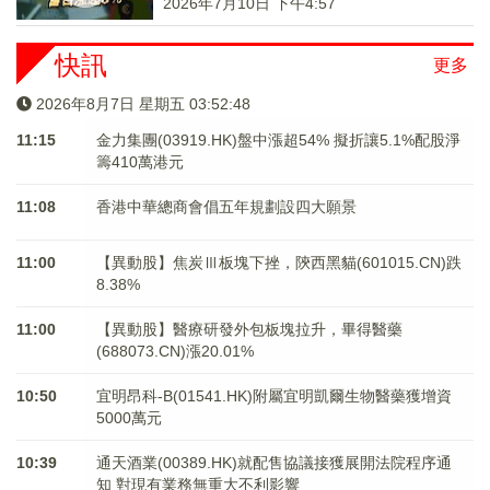
2026年7月10日 下午4:57
快訊
更多
2026年8月7日 星期五 03:52:48
11:15
金力集團(03919.HK)盤中漲超54% 擬折讓5.1%配股淨
籌410萬港元
11:08
香港中華總商會倡五年規劃設四大願景
11:00
【異動股】焦炭Ⅲ板塊下挫，陝西黑貓(601015.CN)跌
8.38%
11:00
【異動股】醫療研發外包板塊拉升，畢得醫藥
(688073.CN)漲20.01%
10:50
宜明昂科-B(01541.HK)附屬宜明凱爾生物醫藥獲增資
5000萬元
10:39
通天酒業(00389.HK)就配售協議接獲展開法院程序通
知 對現有業務無重大不利影響