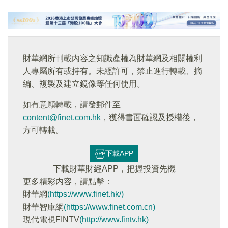
財華網所刊載內容之知識產權為財華網及相關權利
人專屬所有或持有。未經許可，禁止進行轉載、摘
編、複製及建立鏡像等任何使用。
如有意願轉載，請發郵件至
content@finet.com.hk
，獲得書面確認及授權後，
方可轉載。
下載APP
下載財華財經APP，把握投資先機
更多精彩内容，請點擊：
財華網
(https://www.finet.hk/)
財華智庫網
(https://www.finet.com.cn)
現代電視FINTV
(http://www.fintv.hk)