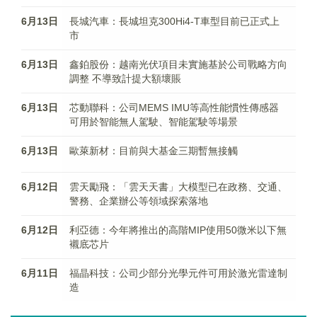
6月13日
長城汽車：長城坦克300Hi4-T車型目前已正式上
市
6月13日
鑫鉑股份：越南光伏項目未實施基於公司戰略方向
調整 不導致計提大額壞賬
6月13日
芯動聯科：公司MEMS IMU等高性能慣性傳感器
可用於智能無人駕駛、智能駕駛等場景
6月13日
歐萊新材：目前與大基金三期暫無接觸
6月12日
雲天勵飛：「雲天天書」大模型已在政務、交通、
警務、企業辦公等領域探索落地
6月12日
利亞德：今年將推出的高階MIP使用50微米以下無
襯底芯片
6月11日
福晶科技：公司少部分光學元件可用於激光雷達制
造