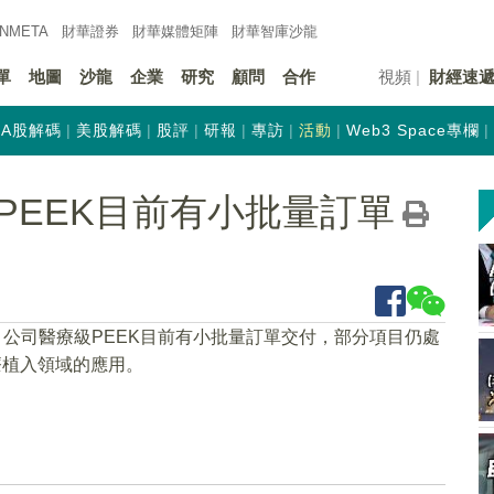
INMETA
財華證券
財華
媒體矩陣
財華
智庫沙龍
單
地圖
沙龍
企業
研究
顧問
合作
視頻
財經速
A股解碼
美股解碼
股評
研報
專訪
活動
Web3 Space專欄
PEEK目前有小批量訂單
，公司醫療級PEEK目前有小批量訂單交付，部分項目仍處
療植入領域的應用。