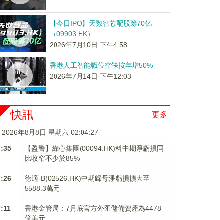
【今日IPO】天数智芯配股筹70亿
（09903.HK）
2026年7月10日 下午4:58
香港人工智能職位空缺按年增50%
2026年7月14日 下午12:03
快訊
更多
2026年8月8日 星期六 02:04:27
7:35
【盈警】綠心集團(00094.HK)料中期淨虧損同
比收窄不少於85%
7:26
德適-B(02526.HK)中期歸母淨虧損擴大至
5588.3萬元
7:11
香港金管局：7月底官方外匯儲備資產為4478
億美元