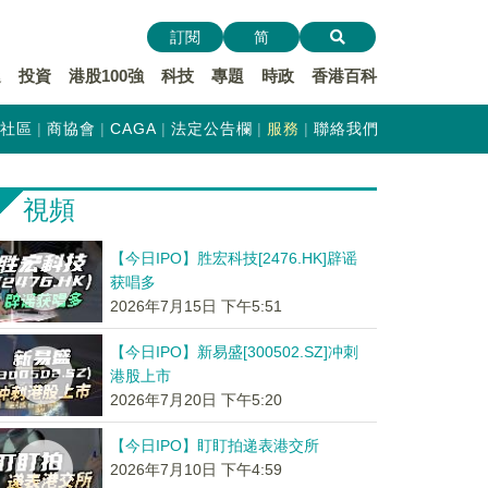
訂閱
简
遞
投資
港股100強
科技
專題
時政
香港百科
社區
商協會
CAGA
法定公告欄
服務
聯絡我們
視頻
【今日IPO】胜宏科技[2476.HK]辟谣
获唱多
2026年7月15日 下午5:51
【今日IPO】新易盛[300502.SZ]冲刺
港股上市
2026年7月20日 下午5:20
【今日IPO】盯盯拍递表港交所
2026年7月10日 下午4:59