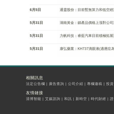
6月5日
通靈股份：目前暫無算力和低空經
5月31日
湖南黃金：銻產品價格上漲對公司
5月31日
力帆科技：睿藍汽車目前積極拓展
5月31日
康弘藥業：KH737滴眼液(適應
相關訊息
法定公告欄
|
廣告查詢
|
公司介紹
|
專欄邀稿
|
投資
友情鏈接
清博智能
|
艾媒諮詢
|
和訊
|
新時空
|
時代財經
|
證