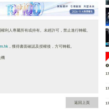
關權利人專屬所有或持有。未經許可，禁止進行轉載、
om.hk
，獲得書面確認及授權後，方可轉載。
先機
1
1
返回上頁
1