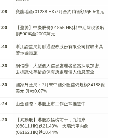
7:08
寶龍地產(01238.HK)7月合約銷售額約5.5億元
7:00
【盈警】中慶股份(01855.HK)料中期除稅後虧
損500萬至2000萬元
6:46
浙江證監局對財通證券股份有限公司採取出具
警示函措施
6:36
網信辦：大型個人信息處理者應當採取加密、
去標識化等措施保障所處理個人信息安全
6:30
國家外匯局：7月末中國外匯儲備規模34188億
美元 升幅0.07%
6:24
山金國際：港股上市工作正常推進中
6:20
【異動股】港股跌幅榜前十，九福來
(08611.HK)跌21.43%，天瑞汽車内飾
(06162.HK)跌18.44%