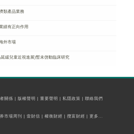
濟類產品業務
業績有正向作用
海外市場
症為延緩兒童近視進展)暫未啓動臨床研究
者關係
|
版權聲明
|
重要聲明
|
私隱政策
|
聯絡我們
券市場周刊
|
壹財信
|
權衡財經
|
攬富財經
|
更多...