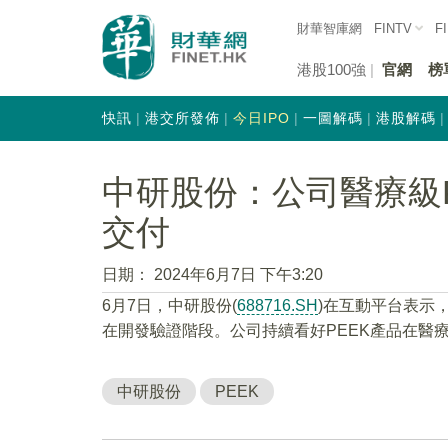
財華智庫網
FINTV
F
港股100強
官網
榜
快訊
港交所發佈
今日IPO
一圖解碼
港股解碼
中研股份：公司醫療級
交付
日期：
2024年6月7日 下午3:20
6月7日，中研股份(
688716.SH
)在互動平台表示
在開發驗證階段。公司持續看好PEEK產品在醫
中研股份
PEEK