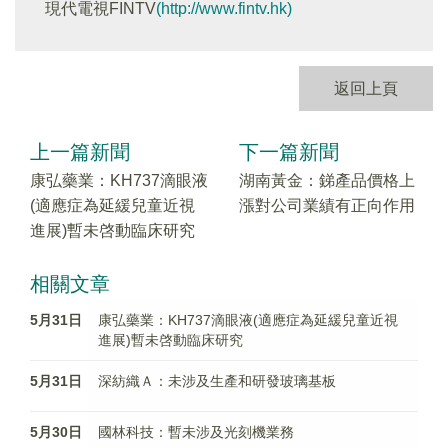
現代電視FINTV
(http://www.fintv.hk)
返回上頁
上一篇新聞
下一篇新聞
康弘藥業：KH737滴眼液
湖南黃金：銻產品價格上
(適應症為延緩兒童近視
漲對公司業績有正向作用
進展)暫未啓動臨床研究
相關文章
5月31日
康弘藥業：KH737滴眼液(適應症為延緩兒童近視
進展)暫未啓動臨床研究
5月31日
深紡織Ａ：未涉及生產和研發玻璃基板
5月30日
國林科技：暫未涉及光刻機業務