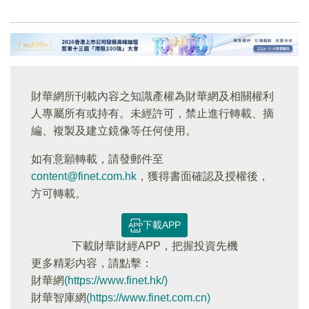
財華網所刊載內容之知識產權為財華網及相關權利
人專屬所有或持有。未經許可，禁止進行轉載、摘
編、複製及建立鏡像等任何使用。
如有意願轉載，請發郵件至
content@finet.com.hk
，獲得書面確認及授權後，
方可轉載。
下載APP
下載財華財經APP，把握投資先機
更多精彩内容，請點擊：
財華網
(https://www.finet.hk/)
財華智庫網
(https://www.finet.com.cn)