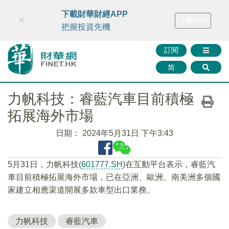
財華智庫網
FINTV
FINMETA
財華證券
媒體矩陣
下載財華財經APP
×
下載APP
智庫沙龍
聯絡我們
把握投資先機
訂閱
简
力帆科技：睿藍汽車目前積極
拓展海外市場
日期：
2024年5月31日 下午3:43
5月31日，力帆科技(
601777.SH
)在互動平台表示，睿藍汽
車目前積極拓展海外市場，已在亞洲、歐洲、南美洲多個國
家建立相應渠道開展多款車型出口業務。
力帆科技
睿藍汽車