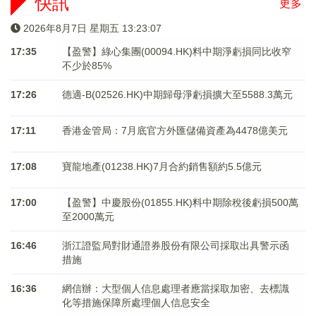
快訊
更多
2026年8月7日 星期五 13:23:07
17:35
【盈警】綠心集團(00094.HK)料中期淨虧損同比收窄
不少於85%
17:26
德適-B(02526.HK)中期歸母淨虧損擴大至5588.3萬元
17:11
香港金管局：7月底官方外匯儲備資產為4478億美元
17:08
寶龍地產(01238.HK)7月合約銷售額約5.5億元
17:00
【盈警】中慶股份(01855.HK)料中期除稅後虧損500萬
至2000萬元
16:46
浙江證監局對財通證券股份有限公司採取出具警示函
措施
16:36
網信辦：大型個人信息處理者應當採取加密、去標識
化等措施保障所處理個人信息安全