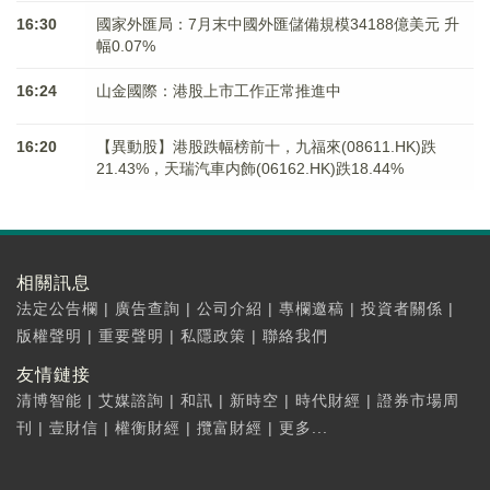
16:30
國家外匯局：7月末中國外匯儲備規模34188億美元 升
幅0.07%
16:24
山金國際：港股上市工作正常推進中
16:20
【異動股】港股跌幅榜前十，九福來(08611.HK)跌
21.43%，天瑞汽車内飾(06162.HK)跌18.44%
相關訊息
法定公告欄
|
廣告查詢
|
公司介紹
|
專欄邀稿
|
投資者關係
|
版權聲明
|
重要聲明
|
私隱政策
|
聯絡我們
友情鏈接
清博智能
|
艾媒諮詢
|
和訊
|
新時空
|
時代財經
|
證券市場周
刊
|
壹財信
|
權衡財經
|
攬富財經
|
更多...