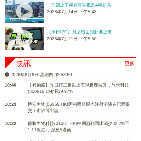
工商舖上半年買賣宗數創4年新高
2026年7月14日 下午5:43
【今日IPO】月之暗面拟赴港上市
2026年7月21日 下午5:50
快訊
更多
2026年8月6日 星期四 02:53:50
10:40
【異動股】昨日打二板以上表現板塊拉升，欣天科技
(300615.CN)漲19.97%
10:29
博安生物(06955.HK)阿柏西普眼內注射溶液在巴西提
交上市許可申請
10:22
億勝生物科技(01061.HK)中期溢利同比減少32.2%至
1.11億港元 派息5港仙