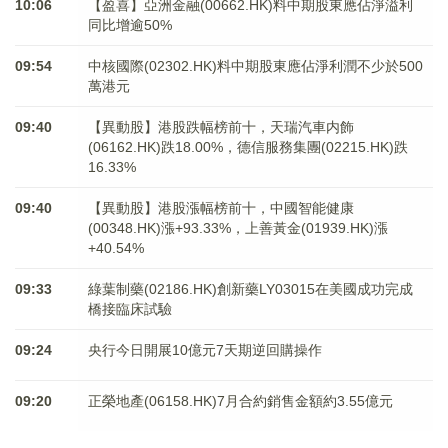
10:06
【盈喜】亞洲金融(00662.HK)料中期股東應佔淨溢利
同比增逾50%
09:54
中核國際(02302.HK)料中期股東應佔淨利潤不少於500
萬港元
09:40
【異動股】港股跌幅榜前十，天瑞汽車内飾
(06162.HK)跌18.00%，德信服務集團(02215.HK)跌
16.33%
09:40
【異動股】港股漲幅榜前十，中國智能健康
(00348.HK)漲+93.33%，上善黃金(01939.HK)漲
+40.54%
09:33
綠葉制藥(02186.HK)創新藥LY03015在美國成功完成
橋接臨床試驗
09:24
央行今日開展10億元7天期逆回購操作
09:20
正榮地產(06158.HK)7月合約銷售金額約3.55億元