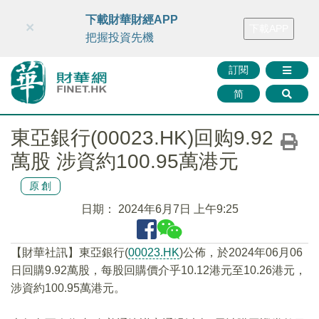
財華智庫網
FINTV
FINMETA
財華證券
媒體矩陣
下載財華財經APP
×
下載APP
智庫沙龍
聯絡我們
把握投資先機
訂閱
简
東亞銀行(00023.HK)回购9.92
萬股 涉資約100.95萬港元
原創
日期：
2024年6月7日 上午9:25
【財華社訊】東亞銀行(
00023.HK
)公佈，於2024年06月06
日回購9.92萬股，每股回購價介乎10.12港元至10.26港元，
涉資約100.95萬港元。