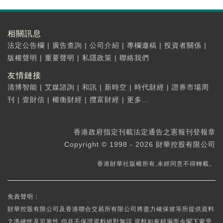
相關訊息
法定公告欄
|
廣告查詢
|
公司介紹
|
專欄邀稿
|
投資者關係
|
版權聲明
|
重要聲明
|
私隱政策
|
聯絡我們
友情鏈接
清博智能
|
艾媒諮詢
|
和訊
|
新時空
|
時代財經
|
證券市場周
刊
|
壹財信
|
權衡財經
|
攬富財經
|
更多...
香港政府指定刊載法定通告之憲報刊登報章
Copyright © 1998 - 2026 財華控股有限公司
香港財華社版權所有,未經同意不得轉載。
免責聲明：
財華控股有限公司及香港聯合交易所有限公司將盡力確保彼等所提供資料
之準確性及可靠性,但並不保證資料絕對無誤,資料如有錯漏而令閣下蒙受