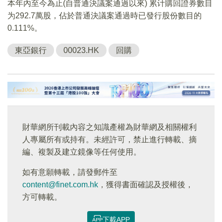
本年內至今為止(自普通決議案通過以來) 累计購回證券數目
为292.7萬股，佔於普通決議案通過時已發行股份數目的
0.111%。
東亞銀行
00023.HK
回購
財華網所刊載內容之知識產權為財華網及相關權利
人專屬所有或持有。未經許可，禁止進行轉載、摘
編、複製及建立鏡像等任何使用。
如有意願轉載，請發郵件至
content@finet.com.hk
，獲得書面確認及授權後，
方可轉載。
下載APP